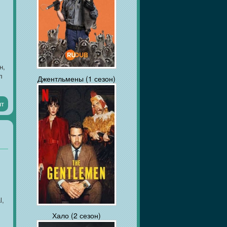
н,
л
Джентльмены (1 сезон)
нт
дж
.
l,
Хало (2 сезон)