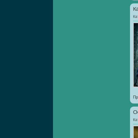
К
Ка
Пр
О
Ка