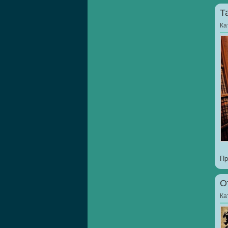
Т
Ка
Пр
О
Ка