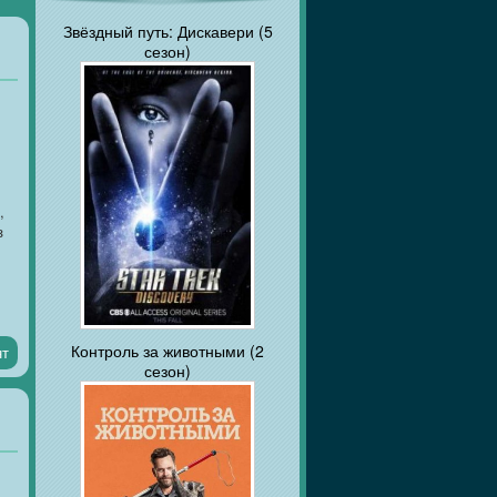
Звёздный путь: Дискавери (5
сезон)
,
з
Контроль за животными (2
нт
сезон)
.