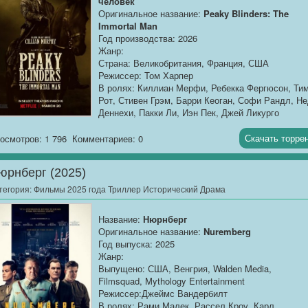
человек
Оригинальное название:
Peaky Blinders: The
Immortal Man
Год производства: 2026
Жанр:
Страна: Великобритания, Франция, США
Режиссер: Том Харпер
В ролях: Киллиан Мерфи, Ребекка Фергюсон, Ти
Рот, Стивен Грэм, Барри Кеоган, Софи Рандл, Н
Деннехи, Пакки Ли, Иэн Пек, Джей Ликурго
Продолжительность:
01:52
Скачать торре
осмотров: 1 796
Комментариев: 0
О фильме:
Бирмингем, 1940 год. Под бомбёжка
Второй мировой войны трещат по швам не только
юрнберг (2025)
дома,...
тегория:
Фильмы 2025 года Триллер Исторический Драма
Название:
Нюрнберг
Оригинальное название:
Nuremberg
Год выпуска: 2025
Жанр:
Выпущено: США, Венгрия, Walden Media,
Filmsquad, Mythology Entertainment
Режиссер:Джеймс Вандербилт
В ролях: Рами Малек, Рассел Кроу, Карл