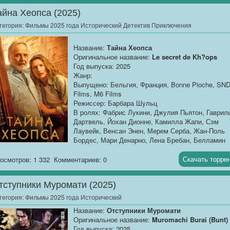
пожара в Кэмп-Файре в Калифорнии, самого
айна Хеопса (2025)
смертоносного...
тегория:
Фильмы 2025 года Исторический Детектив Приключения
Название:
Тайна Хеопса
Оригинальное название:
Le secret de Kh?ops
Год выпуска: 2025
Жанр:
Выпущено: Бельгия, Франция, Bonne Pioche, SN
Films, M6 Films
Режиссер: Барбара Шульц
В ролях: Фабрис Лукини, Джулия Пьятон, Гаврил
Дартвель, Йохан Дионне, Камилла Жапи, Сэм
Лаувейк, Венсан Энен, Мерем Серба, Жан-Поль
Бордес, Мари Денарно, Лена Бребан, Белламин
Абдельмалек, Жакки Берруайе, Арье Эльмале,
Ромэн Леви
Скачать торре
осмотров: 1 332
Комментариев: 0
Продолжительность: 01:33:51
тступники Муромати (2025)
О фильме
: Во...
тегория:
Фильмы 2025 года Исторический
Название:
Отступники Муромати
Оригинальное название:
Muromachi Burai (Bunt)
Год выпуска: 2025