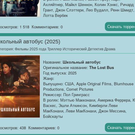
Ахляйтнер, Майкл Шеннон, Колин Хэнкс, Ричард 
Грант, Джон Слэттери, Лео Вудалл, Ренн Шмидт,
Лотта Вербек
Продолжительность:
02:29:36
Скачать торре
осмотров: 1 518
Комментариев: 0
О фильме
: После окончания Второй мировой
войны американский психиатр Дуглас Келли
кольный автобус (2025)
получает...
тегория:
Фильмы 2025 года Триллер Исторический Детектив Драма
Название:
Школьный автобус
Оригинальное название:
The Lost Bus
Год выпуска: 2025
Жанр:
Выпущено: США, Apple Original Films, Blumhouse
Productions, Comet Pictures
Режиссер: Пол Гринграсс
В ролях: Мэттью Макконахи, Америка Феррера, 
Васкес, Эшли Аткинсон, Кимберли Леви
МакКонахи, Леви МакКонахи, Джон Мессина,
Бойскауты
Продолжительность:
02:02:36
Скачать торре
осмотров: 438
Комментариев: 0
О фильме
: Фильм показывает события время