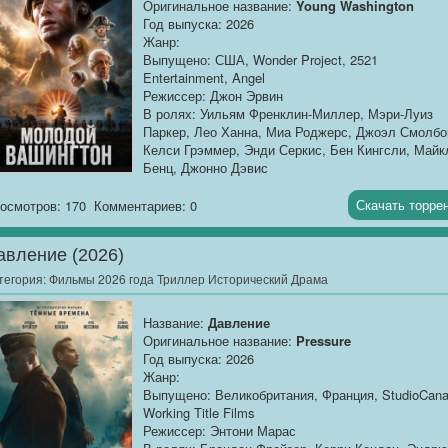
Оригинальное название:
Young Washington
Год выпуска: 2026
Жанр:
Выпущено: США, Wonder Project, 2521
Entertainment, Angel
Режиссер: Джон Эрвин
В ролях: Уильям Френклин-Миллер, Мэри-Луиз
Паркер, Лео Ханна, Миа Роджерс, Джоэл Смолбо
Келси Грэммер, Энди Серкис, Бен Кингсли, Майк
Бенц, Джонно Дэвис
Продолжительность:
01:52:30
Скачать торре
осмотров: 170
Комментариев: 0
О фильме
: Середина XVIII века. Молодой Джор
Вашингтон, ещё не ставший отцом-основателем..
авление (2026)
тегория:
Фильмы 2026 года Триллер Исторический Драма
Название:
Давление
Оригинальное название:
Pressure
Год выпуска: 2026
Жанр:
Выпущено: Великобритания, Франция, StudioCana
Working Title Films
Режиссер: Энтони Марас