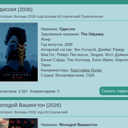
диссея (2026)
тегория:
Фильмы 2026 года Боевик Исторический Приключения
Название:
Одиссея
Зарубежное название:
The Odyssey
Жанр:
Год выпуска: 2026
Актерский состав: Энн Хэтэуэй, Джеймс Римар,
Миа Гот, Роберт Паттинсон, Зендея, Мэтт Дэймон
Бенни Сэфди, Том Холланд, Билл Ирвин, Шарли
Терон
Кинорежиссеры:
Кристофер Нолан
Страна: Великобритания, США
Описание
: Троя пала, но победа обернулась
Скачать торре
осмотров: 2 021
Комментариев: 0
проклятием. Бог Посейдон, мстя за ослепление
сына, развеивает греческий флот по всему миру,
олодой Вашингтон (2026)
обрекая героев на десятилетия скитаний. Самая..
тегория:
Фильмы 2026 года Исторический
Название:
Молодой Вашингтон