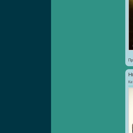
Пр
Н
Ка