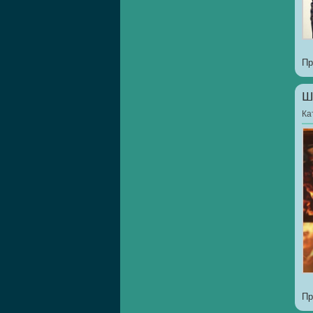
Пр
Ш
Ка
Пр