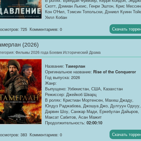
В ролях: Брендан Фрейзер, Керри Кондон, Эндрю
Скотт, Дэмиан Льюис, Генри Эштон, Крис Мессин
Кон О'Нил, Тэмсин Топольски, Дэниел Куинн Тойе
Уилл Кобан
Продолжительность:
01:42:23
Скачать торре
осмотров: 725
Комментариев: 0
О фильме
: Июнь 1944 года. За спиной —
масштабнейшая подготовка к высадке в
амерлан (2026)
Нормандии, от которой зависят судьбы Западног
фронта и всей Европы. За плечами союзного
тегория:
Фильмы 2026 года Боевик Исторический Драма
командования — многолетние планы, миллионы
солдат и тонны техники, готовые к броску. Но ест
Название:
Тамерлан
одна переменная, которую не подчинить приказа
Оригинальное название:
Rise of the Conqueror
погода. Британский метеоролог капитан Джеймс
Год выпуска: 2026
Стэгг получает задание, которое не в силах
Жанр:
выполнить ни один учёный — дать точный прогно
Выпущено: Узбекистан, США, Казахстан
на 72 часа вперёд в условиях двух надвигающих
Режиссер: Джейкоб Шварц
штормов. От его слов зависит, начнётся ли
В ролях: Кристиан Мортенсен, Махеш Джаду,
операция «Оверлорд» 5 июня или будет отложен
Юлдуз Раджабова, Джошуа Джо, Дулгуун Одхуу,
на неопределённый срок, что грозит утечкой
Дарвин Шоу, Санжар Мади, Еркебулан Дайыров,
информации к немцам.
Максат Сабитов, Асан Мажит
В течение трёх суток главный метеоролог
Продолжительность:
02:00:10
Великобритании оказывается в центре
напряжённого противостояния с высшим
Описание
: XIV век. Монгольская империя, когда-
Скачать торре
осмотров: 383
Комментариев: 0
командованием союзников во главе с генералом
простиравшаяся от Китая до Европы, рассыпаетс