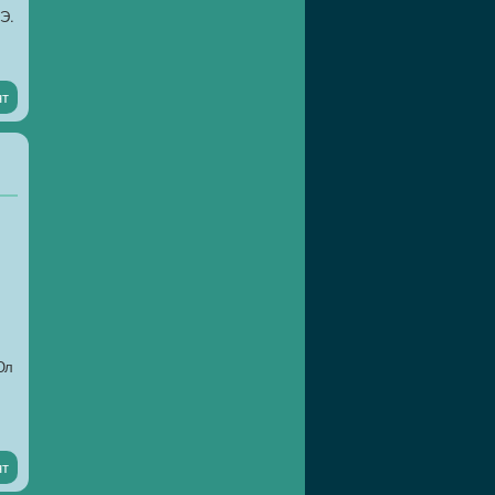
Э.
нт
Юл
нт