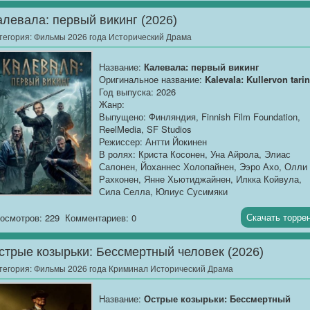
Дуайтом Эйзенхауэром. Американские военные
на части. Великий...
метеорологи во главе с полковником Криком
алевала: первый викинг (2026)
настаивают на благоприятном прогнозе, в то вре
тегория:
Фильмы 2026 года Исторический Драма
как Стэгг предупреждает о катастрофическом
ухудшении погоды. С каждым часом давление
нарастает, заставляя Эйзенхауэра принять
Название:
Калевала: первый викинг
единственное решение, которое определит исход
Оригинальное название:
Kalevala: Kullervon tari
войны. Фильм превращает метеорологический сп
Год выпуска: 2026
в захватывающий психологический триллер, где
Жанр:
каждый неверный прогноз может стоить тысяч
Выпущено: Финляндия, Finnish Film Foundation,
жизней, а каждая минута промедления — всего
ReelMedia, SF Studios
Западного фронта.
Режиссер: Антти Йокинен
В ролях: Криста Косонен, Уна Айрола, Элиас
Салонен, Йоханнес Холопайнен, Ээро Ахо, Олли
Рахконен, Янне Хьютиджайнен, Илкка Койвула,
Сила Селла, Юлиус Сусимяки
Продолжительность:
01:59:59
Скачать торре
осмотров: 229
Комментариев: 0
Описание
: Куллерво не знает, кто он. Воспитан
чужим...
стрые козырьки: Бессмертный человек (2026)
тегория:
Фильмы 2026 года Криминал Исторический Драма
Название:
Острые козырьки: Бессмертный