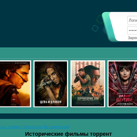
Заре
чать торрент бесплатно
Исторический
Исторические фильмы торрент