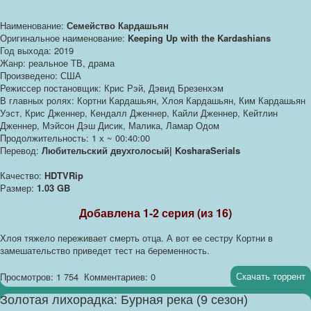
Наименование:
Семейство Кардашьян
Оригинальное наименование:
Keeping Up with the Kardashians
Год выхода: 2019
Жанр: реальное ТВ, драма
Произведено: США
Режиссер постановщик: Крис Рэй, Дэвид Брезенхэм
В главных ролях: Кортни Кардашьян, Хлоя Кардашьян, Ким Кардашьян
Уэст, Крис Дженнер, Кендалл Дженнер, Кайли Дженнер, Кейтлин
Дженнер, Мэйсон Дэш Дисик, Малика, Ламар Одом
Продолжительность: 1 х ~ 00:40:00
Перевод:
Любительский двухголосый| KosharaSerials
Качество:
HDTVRip
Размер:
1.03 GB
Добавлена 1-2 серия (из 16)
Хлоя тяжело переживает смерть отца. А вот ее сестру Кортни в
замешательство приведет тест на беременность.
Скачать торрент
Просмотров: 1 754
Комментариев: 0
Золотая лихорадка: Бурная река (9 сезон)