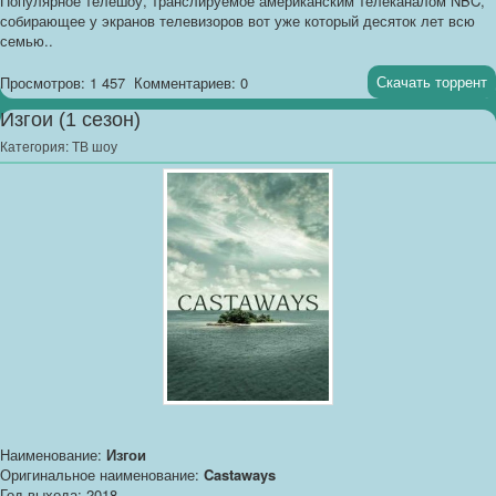
Популярное телешоу, транслируемое американским телеканалом NBC,
собирающее у экранов телевизоров вот уже который десяток лет всю
семью..
Скачать торрент
Просмотров: 1 457
Комментариев: 0
Изгои (1 сезон)
Категория:
ТВ шоу
Наименование:
Изгои
Оригинальное наименование:
Castaways
Год выхода: 2018