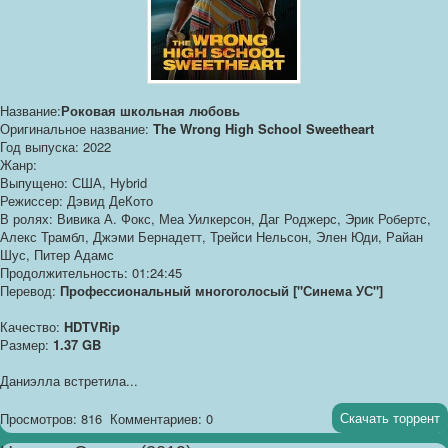
Название:
Роковая школьная любовь
Оригинальное название:
The Wrong High School Sweetheart
Год выпуска: 2022
Жанр:
Выпущено: США, Hybrid
Режиссер: Дэвид ДеКото
В ролях: Вивика А. Фокс, Меа Уилкерсон, Даг Роджерс, Эрик Робертс,
Алекс Трамбл, Джэми Бернадетт, Трейси Нельсон, Элен Юди, Райан
Шус, Питер Адамс
Продолжительность: 01:24:45
Перевод:
Профессиональный многоголосый ["Синема УС"]
Качество:
HDTVRip
Размер:
1.37 GB
Даниэлла встретила...
Скачать торрент
Просмотров: 816
Комментариев: 0