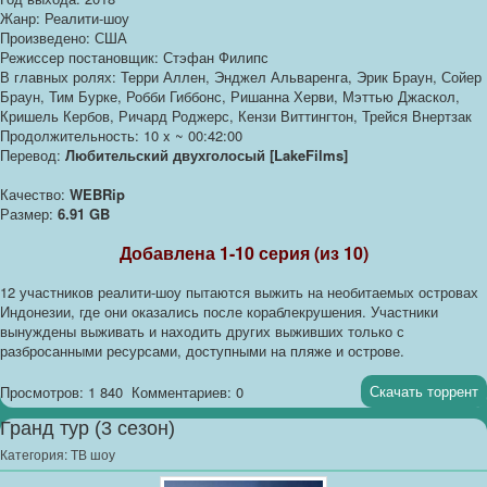
Жанр: Реалити-шоу
Произведено: США
Режиссер постановщик: Стэфан Филипс
В главных ролях: Терри Аллен, Энджел Альваренга, Эрик Браун, Сойер
Браун, Тим Бурке, Робби Гиббонс, Ришанна Херви, Мэттью Джаскол,
Кришель Кербов, Ричард Роджерс, Кензи Виттингтон, Трейся Внертзак
Продолжительность: 10 x ~ 00:42:00
Перевод:
Любительский двухголосый [LakeFilms]
Качество:
WEBRip
Размер:
6.91 GB
Добавлена 1-10 серия (из 10)
12 участников реалити-шоу пытаются выжить на необитаемых островах
Индонезии, где они оказались после кораблекрушения. Участники
вынуждены выживать и находить других выживших только с
разбросанными ресурсами, доступными на пляже и острове.
Скачать торрент
Просмотров: 1 840
Комментариев: 0
Гранд тур (3 сезон)
Категория:
ТВ шоу