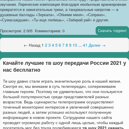
звучании. Лирические композиции благодаря необычным аранжировкам
превратятся в зажигательные треки, а танцевальные напротив — в
душевные баллады «Зеркала», «Обними меня», «Сопрано»,
«Сумасшедшая», «Ты еще любишь», «Забирай рай» и другие.
Скачать торрент
Просмотров: 2 005
Комментариев: 0
← Назад
1
2
3
4
5
6
7
8
9
10
...
41
Далее →
Качайте лучшие тв шоу передачи России 2021 у
нас бесплатно
Тв шоу давно стали играть значительную роль в нашей жизни.
Смотря их, мы вникаем в суть телепередач, сопереживаем
главным героям. Поэтому не удивительно, что они пользуются
большой популярностью среди представителей разных
возрастов. Ведь сценаристы телепрограмм осуществляют
точечный мониторинг интересов и увлечений совершенно
разных людей, а затем успешно используют полученную
информацию в новом проекте. Сотрудники нашего сайта
проводят огромную работу с одной лишь целью, чтобы каждый
посетитель мог без труда полюбившееся
тв шоу 2021 скачать