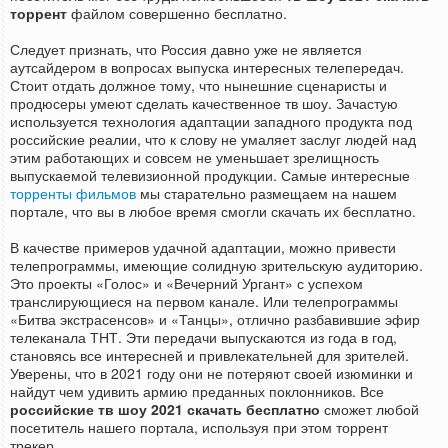
торрент
файлом совершенно бесплатно.
Следует признать, что Россия давно уже не является
аутсайдером в вопросах выпуска интересных телепередач.
Стоит отдать должное тому, что нынешние сценаристы и
продюсеры умеют сделать качественное тв шоу. Зачастую
используется технология адаптации западного продукта под
российские реалии, что к слову не умаляет заслуг людей над
этим работающих и совсем не уменьшает зрелищность
выпускаемой телевизионной продукции. Самые интересные
торренты фильмов
мы старательно размещаем на нашем
портале, что вы в любое время смогли скачать их бесплатно.
В качестве примеров удачной адаптации, можно привести
телепрограммы, имеющие солидную зрительскую аудиторию.
Это проекты «Голос» и «Вечерний Ургант» с успехом
транслирующиеся на первом канале. Или телепрограммы
«Битва экстрасенсов» и «Танцы», отлично разбавившие эфир
телеканала ТНТ. Эти передачи выпускаются из года в год,
становясь все интересней и привлекательней для зрителей.
Уверены, что в 2021 году они не потеряют своей изюминки и
найдут чем удивить армию преданных поклонников. Все
российские тв шоу 2021 скачать бесплатно
сможет любой
посетитель нашего портала, используя при этом торрент
трекер.