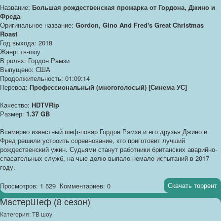
Название:
Большая рождественская прожарка от Гордона, Джино и
Фреда
Оригинальное название:
Gordon, Gino And Fred's Great Christmas
Roast
Год выхода: 2018
Жанр: тв-шоу
В ролях: Гордон Рамзи
Выпущено: США
Продолжительность: 01:09:14
Перевод:
Профессиональный (многоголосый) [Синема УС]
Качество:
HDTVRip
Размер:
1.37 GB
Всемирно известный шеф-повар Гордон Рэмзи и его друзья Джино и
Фред решили устроить соревнование, кто приготовит лучший
рождественский ужин. Судьями станут работники британских аварийно-
спасательных служб, на чью долю выпало немало испытаний в 2017
году.
Скачать торрент
Просмотров: 1 529
Комментариев: 0
МастерШеф (8 сезон)
Категория:
ТВ шоу