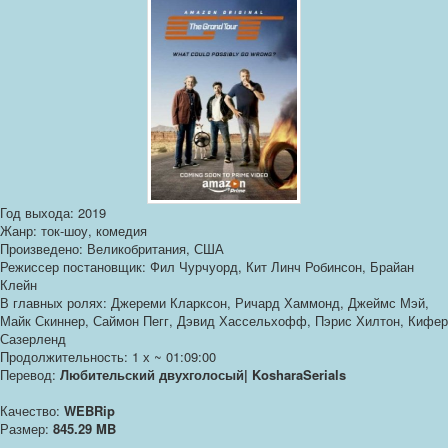
Год выхода: 2019
Жанр: ток-шоу, комедия
Произведено: Великобритания, США
Режиссер постановщик: Фил Чурчуорд, Кит Линч Робинсон, Брайан
Клейн
В главных ролях: Джереми Кларксон, Ричард Хаммонд, Джеймс Мэй,
Майк Скиннер, Саймон Пегг, Дэвид Хассельхофф, Пэрис Хилтон, Кифер
Сазерленд
Продолжительность: 1 х ~ 01:09:00
Перевод:
Любительский двухголосый| KosharaSerials
Качество:
WEBRip
Размер:
845.29 MB