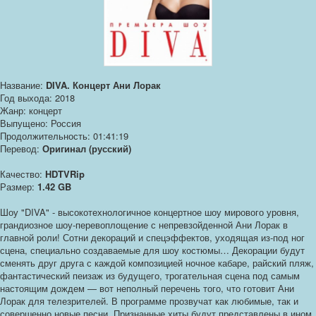
Название:
DIVA. Концерт Ани Лорак
Год выхода: 2018
Жанр: концерт
Выпущено: Россия
Продолжительность: 01:41:19
Перевод:
Оригинал (русский)
Качество:
HDTVRip
Размер:
1.42 GB
Шоу "DIVA" - высокотехнологичное концертное шоу мирового уровня,
грандиозное шоу-перевоплощение с непревзойденной Ани Лорак в
главной роли! Сотни декораций и спецэффектов, уходящая из-под ног
сцена, специально создаваемые для шоу костюмы… Декорации будут
сменять друг друга с каждой композицией ночное кабаре, райский пляж,
фантастический пеизаж из будущего, трогательная сцена под самым
настоящим дождем — вот неполный перечень того, что готовит Ани
Лорак для телезрителей. В программе прозвучат как любимые, так и
совершенно новые песни. Признанные хиты будут представлены в ином