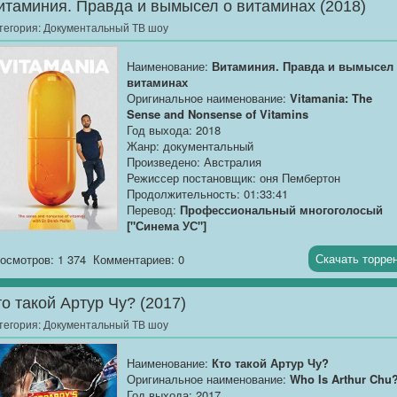
итаминия. Правда и вымысел о витаминах (2018)
самое крупное сражение Второй Мировой войны -
Курская битва. Эта стратегическая операция
тегория:
Документальный ТВ шоу
Верховного командования СССР началась с
большой дезинформационной игры. В ходе
Наименование:
Витаминия. Правда и вымысел
сражения Советское командование стратегическ
витаминах
обороной создало у противника ощущение побед
Оригинальное наименование:
Vitamania: The
тем самым загнало в ловушку большую часть
Sense and Nonsense of Vitamins
немецкой армии и уничтожило ее. В ходе Курско
Год выхода: 2018
битвы произошло самое крупное танковое
Жанр: документальный
сражение Второй Мировой войны, раскрылся
Произведено: Австралия
полководческий талант таких военачальников, ка
Режиссер постановщик: оня Пембертон
Жуков, Рокоссовский, Василевский.
Продолжительность: 01:33:41
Перевод:
Профессиональный многоголосый
["Синема УС"]
Качество:
WEB-DLRip
Скачать торре
осмотров: 1 374
Комментариев: 0
Размер:
1.37 GB
то такой Артур Чу? (2017)
Документальный фильм о витаминах. История их
открытия, индустрия пищевых добавок и опаснос
тегория:
Документальный ТВ шоу
при их дефиците и переизбытке в организме.
Наименование:
Кто такой Артур Чу?
Оригинальное наименование:
Who Is Arthur Chu
Год выхода: 2017