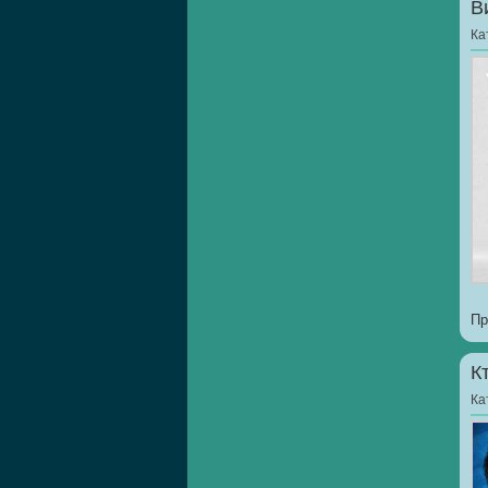
В
Ка
Пр
К
Ка