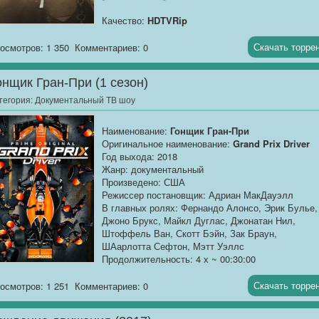
Качество:
HDTVRip
Размер:
1.37 GB
Скачать торре
осмотров: 1 350
Комментариев: 0
Журналистка проводит расследование
исчезновения Кристал Роджерс из маленького
онщик Гран-При (1 сезон)
городка в Кентукки и таинственной смерти ее отц
год спустя. Когда расследование подходит ближе
тегория:
Документальный ТВ шоу
разгадке, появляется новая информация по друг
нераскрытым преступлениям.
Наименование:
Гонщик Гран-При
Оригинальное наименование:
Grand Prix Driver
Год выхода: 2018
Жанр: документальный
Произведено: США
Режиссер постановщик: Адриан МакДауэлл
В главных ролях: Фернандо Алонсо, Эрик Булье,
Джоно Брукс, Майкл Дуглас, Джонатан Нил,
Штоффель Ван, Скотт Бэйн, Зак Браун,
ШАарлотта Сефтон, Мэтт Уэллс
Продолжительность: 4 х ~ 00:30:00
Перевод:
Профессиональный одноголосый
(GreenРай Studio)
Скачать торре
осмотров: 1 251
Комментариев: 0
Качество:
WEBRip