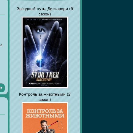
Звёздный путь: Дискавери (5
сезон)
на
нт
Контроль за животными (2
сезон)
чь
е.