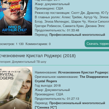
Жанр: документальный
Произведено: США
Режиссер постановщик: Скотт Дж. Драклер, Ю Гу
В главных ролях: Алекс Требек, Артур Чу, Элиза
Блэр, Элиза Мелендес, Шарон Чу, Нэнси Сиполл
Грегори Робинсон, Саманта Кран, Джоана Эппс
Продолжительность: 01:33:48
Перевод:
Профессиональный многоголосый
["Синема УС"]
Скачать торре
осмотров: 1 130
Комментариев: 0
Качество:
WEB-DLRip
Размер:
1.37 GB
счезновение Кристал Роджерс (2018)
Артур Чу сорвал куш в телешоу "Своя Игра!".
тегория:
Документальный ТВ шоу
Теперь он использует свою популярность чтобы
бороться с темными силами интернета как блогер
Наименование:
Исчезновение Кристал Роджерс
журналист. Артур осознает, что сможет внести в
Оригинальное наименование:
The Disappearance 
мир положительные изменения только тогда, ког
Crystal Rogers
залечит свои раны и помирится с родителями.
Год выхода: 2018
Жанр: Документальный
Произведено: США
Продолжительность: 01:27:13
Перевод:
Профессиональный многоголосый
["Синема УС"]