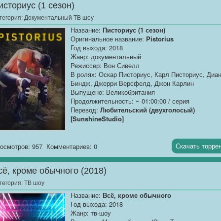
историус (1 сезон)
тегория:
Документальный ТВ шоу
Название:
Писториус (1 сезон)
Оригинальное название:
Pistorius
Год выхода: 2018
Жанр: документальный
Режиссер: Вон Сивелл
В ролях: Оскар Писториус, Карл Писториус, Диа
Биндж, Джерри Версфелд, Джон Карлин
Выпущено: Великобритания
Продолжительность: ~ 01:00:00 / серия
Перевод:
Любительский (двухголосый)
[SunshineStudio]
Качество:
WEBRip
Размер:
~ 700 MB / серия
Скачать торре
осмотров: 957
Комментариев: 0
Добавлена 1-4 серия (из 4)
сё, кроме обычного (2018)
«Писториус» - новый документальный проект от
тегория:
ТВ шоу
британских кинематографистов, повествующих о
Название:
Всё, кроме обычного
самом противоречивом паралимпийце из Южной
Год выхода: 2018
Африки. Как многие из вас могли догадаться, ре
Жанр: тв-шоу
идет о скандальном чемпионе Оскаре Писториус