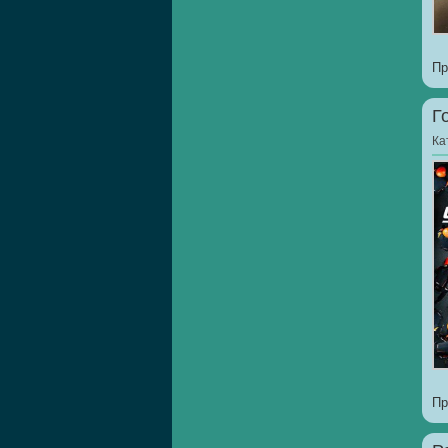
Пр
Г
Ка
Пр