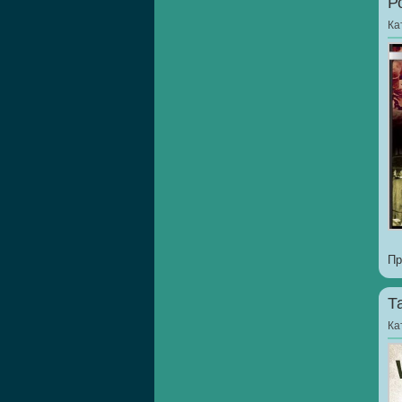
Р
Ка
Пр
Т
Ка