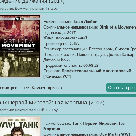
ождение движения (2017)
Размер:
1.35 GB
тегория:
Документальный ТВ шоу
Добавлена 1-4 серия (из 4)
Наименование:
Чаша Любви
Мини-сериал Grand Prix Driver про то, как команд
Оригинальное наименование:
Birth of a Movemen
McLaren готовилась к своему последнему сезону
Год выхода: 2017
Honda.
Жанр: документальный
Произведено: США
Режиссер постановщик: Бестор Крам, Сьюзен Гр
В главных ролях: Винсент Браун, Долита Кэткарт
Джелани Кобб
Продолжительность: 00:58:23
Перевод:
Профессиональный многоголосый
["Синема УС"]
Качество:
WEB-DLRip
Скачать торре
осмотров: 1 175
Комментариев: 0
Размер:
744.77 MB
анк Первой Мировой: Гая Мартина (2017)
История Уильяма Монро Троттера, почти забытог
редактора Бостонской газеты, который пытался
тегория:
Документальный ТВ шоу
запретить противоречивый фильм 1915-го года
«Рождение нации».
Наименование:
Танк Первой Мировой: Гая
Мартина
Оригинальное наименование:
Guy Martin WW1