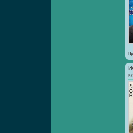
Пр
И
Ка