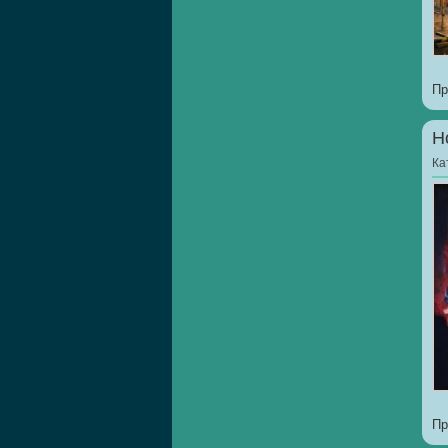
Пр
Н
Ка
Пр