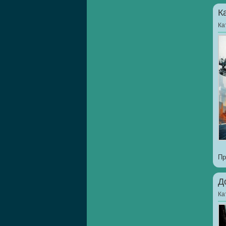
К
Ка
Пр
Д
Ка