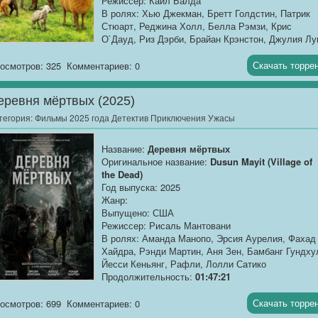
Режиссер: Кайл Балда
В ролях: Хью Джекман, Бретт Голдстин, Патрик
Стюарт, Реджина Холл, Белла Рэмзи, Крис
О`Дауд, Риз Дэрби, Брайан Крэнстон, Джулия Лу
Дрейфус, Аруп Шергил, Джаспер Эмброуз, Иши
Агравал, Томми Бирчолл, Тосин Коул, Конлет Хи
Скачать торре
осмотров: 325
Комментариев: 0
Продолжительность:...
еревня мёртвых (2025)
тегория:
Фильмы 2025 года Детектив Приключения Ужасы
Название:
Деревня мёртвых
Оригинальное название:
Dusun Mayit (Village of
the Dead)
Год выпуска: 2025
Жанр:
Выпущено: США
Режиссер: Рисаль Мантовани
В ролях: Аманда Манопо, Эрсия Аурелия, Фахад
Хайдра, Рэнди Мартин, Аня Зен, Бамбанг Гундху
Йесси Кеньянг, Рафли, Лолли Сатико
Продолжительность:
01:47:21
Описание
: Весёлый поход четырёх друзей
Скачать торре
осмотров: 699
Комментариев: 0
оборачивается ужасом, когда они попадают в