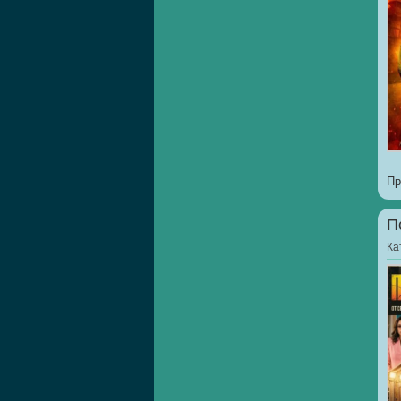
Пр
П
Ка