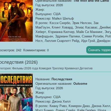
Оригинальное название:
The Wolf and the Lamb
Год выпуска: 2026
Жанр:
Выпущено: США
Режиссер: Майкл Шильф
В ролях: Кэсси Скербо, Эрик Нелсен, Зак
МакГоуэн, Клинт Ховард, Элиас Касавас, Джейм
Хеберт, К'орианка Килчер, Майк Си Маннинг, Энг
Макфадьен, Эдрианн Палики, Сэмми Ротиби, Роб
Нэгл, Лиллия Скарлетт Рейд, Иди Грэй, Джейдон
Кларк, Ташья Гейтс, Ханна Балицки, Чейен
Миккелсен, Дженна Киралли, Валентина Скербо,
Скачать торре
осмотров: 242
Комментариев: 0
Уильям Ротлейн
Продолжительность:...
оследствия (2026)
тегория:
Фильмы 2026 года Комедия Триллер Криминал Детектив
Название:
Последствия
Оригинальное название:
Outcome
Год выпуска: 2026
Жанр:
Выпущено: США
Режиссер: Джона Хилл
В ролях: Киану Ривз, Кэмерон Диаз, Джона Хилл
Мэтт Бомер, Дэвид Спейд, Кайя Гербер, Шола