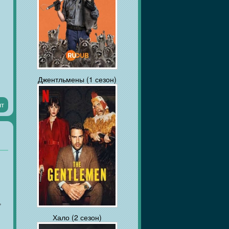
её
-
Джентльмены (1 сезон)
ло
нт
,
Хало (2 сезон)