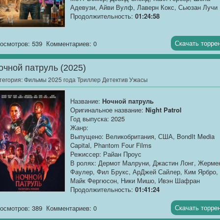
Адевузи, Айви Вулф, Лаверн Кокс, Сьюзан Лучи
Продолжительность:
01:24:58
О фильме
: Риф Хоук когда-то был королём
вечеринок, чьё имя не сходило с обложек жёлтой
Скачать торре
осмотров: 539
Комментариев: 0
прессы. Но пять лет трезвости изменили его.
Теперь он — образцовый гражданин, строит дом
очной патруль (2025)
своей...
тегория:
Фильмы 2025 года Триллер Детектив Ужасы
Название:
Ночной патруль
Оригинальное название:
Night Patrol
Год выпуска: 2025
Жанр:
Выпущено: Великобритания, США, BondIt Media
Capital, Phantom Four Films
Режиссер: Райан Проус
В ролях: Дермот Малруни, Джастин Лонг, Жерме
Фаулер, Фил Брукс, АрДжей Сайлер, Ким Ярбро,
Майк Фергюсон, Ники Мишо, Ивэн Шафран
Продолжительность:
01:41:24
О фильме
: В мегаполисе, где ночь опаснее дня,
Скачать торре
осмотров: 389
Комментариев: 0
действует особый отряд — «Ночной патруль». Ег