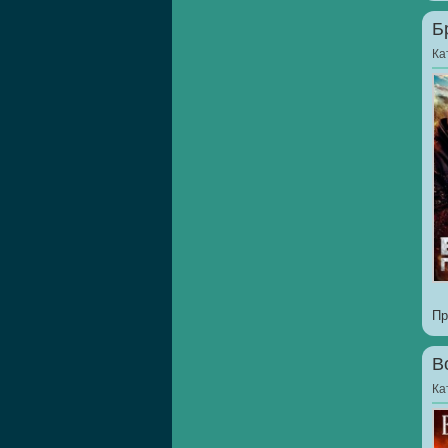
Б
Ка
Пр
В
Ка