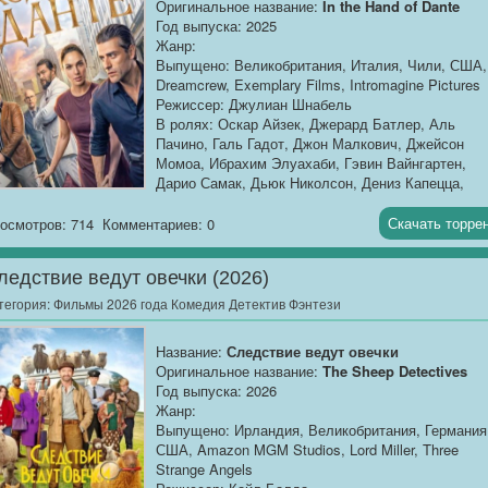
Оригинальное название:
In the Hand of Dante
предыдущих маньяков — он охотится именно за 
Год выпуска: 2025
семьёй, и первой целью становится дочь Сидни.
Жанр:
Сидни понимает: полиция бессильна, а старые
Выпущено: Великобритания, Италия, Чили, США,
правила игры больше не работают. Ей снова
Dreamcrew, Exemplary Films, Intromagine Pictures
приходится примерять роль жертвы и охотницы
Режиссер: Джулиан Шнабель
одновременно, но теперь ставки выше, чем когда
В ролях: Оскар Айзек, Джерард Батлер, Аль
либо. На помощь приходит Гейл Уизерс, чьё
Пачино, Галь Гадот, Джон Малкович, Джейсон
журналистское чутьё подсказывает, что этот
Момоа, Ибрахим Элуахаби, Гэвин Вайнгартен,
убийца знает о Сидни то, чего не знают другие. В
Дарио Самак, Дьюк Николсон, Дениз Капецца,
финальной схватке, где прошлое и настоящее
Гален Хоппер, Луис Канселми, Лоренцо Дзурдзо
сплетаются в кровавый узел, женщина должна
Продолжительность:
02:35:33
Скачать торре
осмотров: 714
Комментариев: 0
задать себе главный вопрос: можно ли убить
призрака, если он живёт в твоей собственной
...[/b]
голове?
ледствие ведут овечки (2026)
тегория:
Фильмы 2026 года Комедия Детектив Фэнтези
Название:
Следствие ведут овечки
Оригинальное название:
The Sheep Detectives
Год выпуска: 2026
Жанр:
Выпущено: Ирландия, Великобритания, Германия
США, Amazon MGM Studios, Lord Miller, Three
Strange Angels