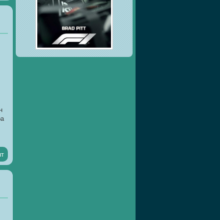
н
ра
нт