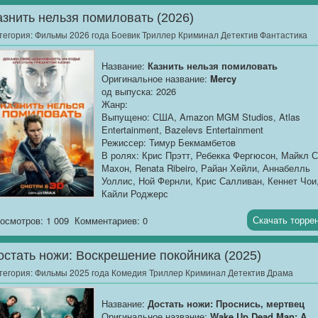
агенты работают...
азнить нельзя помиловать (2026)
тегория:
Фильмы 2026 года Боевик Триллер Криминал Детектив Фантастика
Название:
Казнить нельзя помиловать
Оригинальное название:
Mercy
од выпуска: 2026
Жанр:
Выпущено: США, Amazon MGM Studios, Atlas
Entertainment, Bazelevs Entertainment
Режиссер: Тимур Бекмамбетов
В ролях: Крис Прэтт, Ребекка Фергюсон, Майкл С
Махон, Renata Ribeiro, Райан Хейли, Аннабелль
Уоллис, Ной Фернли, Крис Салливан, Кеннет Чои
Кайли Роджерс
Продолжительность:
01:33:21
Скачать торре
осмотров: 1 009
Комментариев: 0
О фильме
: Прошлое настигает детектива Криса
Рэйвена неожиданно...
остать ножи: Воскрешение покойника (2025)
тегория:
Фильмы 2025 года Комедия Триллер Криминал Детектив Драма
Название:
Достать ножи: Проснись, мертвец
Оригинальное название:
Wake Up Dead Man: A