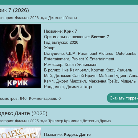
рик 7 (2026)
тегория:
Фильмы 2026 года Детектив Ужасы
Название:
Крик 7
Оригинальное название:
Scream 7
Год выпуска: 2026
Жанр:
Выпущено: США, Paramount Pictures, Outerbanks
Entertainment, Project X Entertainment
Режиссер: Кевин Уильямсон
В ролях: Нив Кэмпбелл, Кортни Кокс, Изабель
Мэй, Джасмин Савой Браун, Мэйсон Гудинг, Анн
Кэмп, Джоэл Макхэйл, Маккенна Грэйс, Мишель
Рэндольф, Джимми Татро
Продолжительность:
01:48:45
Скачать торре
осмотров: 946
Комментариев: 0
О фильме
: Сидни Прескотт наконец обрела поко
она живёт в уютном доме в тихом городке, расти
одекс Данте (2025)
дочь и пытается забыть кошмары, преследовавш
её десятилетиями. Но когда в их районе находят
тегория:
Фильмы 2025 года Триллер Криминал Детектив Драма
тело с неизменной маской Призрачного Лица,
иллюзия безопасности рушится в одночасье.
Название:
Кодекс Данте
Новый убийца не просто копирует почерк