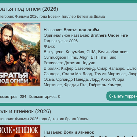
мистическую Деревню мёртвых — портал между
ратья под огнём (2026)
мирами. Сумеют ли Арё, Нита,...
тегория:
Фильмы 2026 года Боевик Триллер Детектив Драма
Название:
Братья под огнём
Оригинальное название:
Brothers Under Fire
Год выпуска: 2026
Жанр:
Выпущено: Колумбия, США, Великобритания,
Curmudgeon Films, Align, BFI Film Fund
Режиссер: Джастин Чадуик
В ролях: Кифер Сазерленд, Омар Чапарро, Эшто
Сандерс, Солли МакЛеод, Томми Мартинес, Лау
Осма, Орландо Пинеда, Лэрд Акео, Флора
Мартинес, Фредди Яте, Габриэль Камеро,
Себастьян Сьерра, Сабрина Скутт
Продолжительность:
01:40:34
Скачать торре
осмотров: 284
Комментариев: 0
О фильме
: Капитан...
олк и ягнёнок (2026)
тегория:
Фильмы 2026 года Детектив Драма Ужасы
Название:
Волк и ягненок