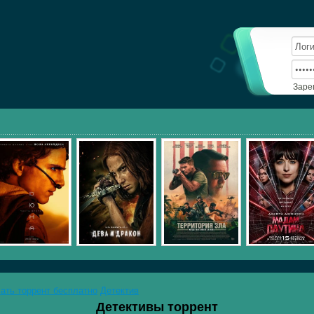
Заре
чать торрент бесплатно
Детектив
Детективы торрент