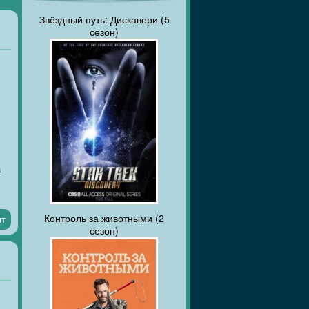
Звёздный путь: Дискавери (5
сезон)
а
Контроль за животными (2
нт
сезон)
й:
т
ие