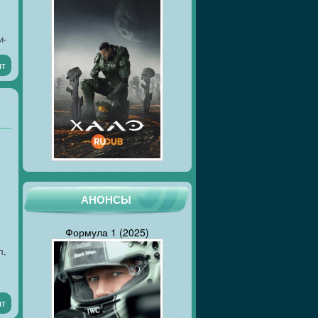
и-
лл
нт
АНОНСЫ
Формула 1 (2025)
л,
нт