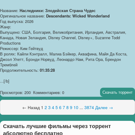
Название:
Наследники: Злодейская Страна Чудес
Оригинальное название:
Descendants: Wicked Wonderland
Год выпуска: 2026
Жанр:
Выпущено: США, Болгария, Великобритания, Ирландия, Австралия,
Канада, Новая Зеландия, Disney Channel, Disney+, Suzanne Todd
Productions
Режиссер: Ким Гейтвуд
В ролях: Кайли Кэнтралл, Малиа Бэйкер, Аквафина, Майя Да Коста,
Джоэл Улетт, Брэнди Норвуд, Леонардо Нам, Рита Ора, Брендон
Тремблей
Продолжительность:
01:35:28
...[/b]
Скачать торрент
Просмотров: 200
Комментариев: 0
← Назад
1
2
3
4
5
6
7
8
9
10
...
3874
Далее →
Скачать лучшие фильмы через торрент
абсолютно бесплатно