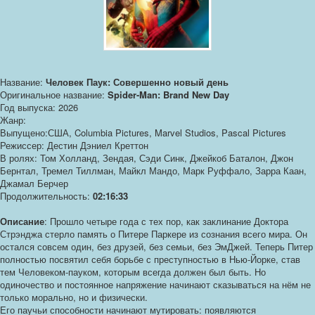
Название:
Человек Паук: Совершенно новый день
Оригинальное название:
Spider-Man: Brand New Day
Год выпуска: 2026
Жанр:
Выпущено:США, Columbia Pictures, Marvel Studios, Pascal Pictures
Режиссер: Дестин Дэниел Креттон
В ролях: Том Холланд, Зендая, Сэди Синк, Джейкоб Баталон, Джон
Бернтал, Тремел Тиллман, Майкл Мандо, Марк Руффало, Зарра Каан,
Джамал Берчер
Продолжительность:
02:16:33
Описание
: Прошло четыре года с тех пор, как заклинание Доктора
Стрэнджа стерло память о Питере Паркере из сознания всего мира. Он
остался совсем один, без друзей, без семьи, без ЭмДжей. Теперь Питер
полностью посвятил себя борьбе с преступностью в Нью-Йорке, став
тем Человеком-пауком, которым всегда должен был быть. Но
одиночество и постоянное напряжение начинают сказываться на нём не
только морально, но и физически.
Его паучьи способности начинают мутировать: появляются