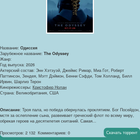
Название:
Одиссея
Зарубежное название:
The Odyssey
Жанр:
Год выпуска: 2026
Актерский состав: Энн Хэтэуэй, Джеймс Римар, Миа Гот, Роберт
Паттинсон, Зендея, Мэтт Дэймон, Бенни Сэфди, Том Холланд, Билл
Ирвин, Шарлиз Терон
Кинорежиссеры:
Кристофер Нолан
Страна: Великобритания, США
Описание
: Троя пала, но победа обернулась проклятием. Бог Посейдон,
мстя за ослепление сына, развеивает греческий флот по всему миру,
обрекая героев на десятилетия скитаний. Самая...
Скачать торрент
Просмотров: 2 132
Комментариев: 0