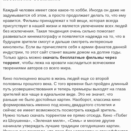
Каждый человек имеет свое какое-то хобби. Иногда он даже не
задумывается об этом, а просто продолжает делать то, что ему
нравится. Фильмы принадлежат к той вещи, которая всегда
присутствует в нашей жизни и является увлечением всех людей
без исключения. Такая тенденция очень сильно помогает
развиваться кинематографу и появляется надежда на то, что в
будущем зрители смогут и дальше смотреть интересные
киноленты. Если вы причисляете себя к армии фанатов данной
индустрии, то этот сайт станет вашим домом на долгие годы.
Только здесь можно
скачать бесплатные фильмы через
торрент
, чтобы лежа на кровати насладиться всяческими
творениями авторов со всего мира.
Кино полноценно вошло в жизнь людей еще со второй
половины прошлого века. С того времени был пройден длинный
путь усовершенствования и теперь премьеры выходят на глаза
зрителей все чаще в идеальном виде. Это не значит, что
раньше не было достойных картин. Наоборот, классика кино
формировалась именно под конец двадцатого столетия и
сейчас ее имеет возможность посмотреть каждый зритель.
Нужно только скачать торрентом ее прямо отсюда. Кино «Побег
из Шоушенка», «Зеленая миля», «Семь» и многие другие
начинали утверждать лучшие традиции сегодняшних картин.
Именно они показали, что даже без невероятных спецэффектов