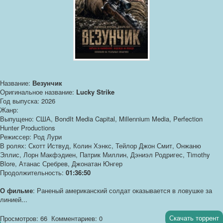
Название:
Везунчик
Оригинальное название:
Lucky Strike
Год выпуска: 2026
Жанр:
Выпущено: США, BondIt Media Capital, Millennium Media, Perfection
Hunter Productions
Режиссер: Род Лури
В ролях: Скотт Иствуд, Колин Хэнкс, Тейлор Джон Смит, Онжаню
Эллис, Лорн Макфэдиен, Патрик Миллин, Дэниэл Родригес, Timothy
Blore, Атанас Сребрев, Джонатан Юнгер
Продолжительность:
01:36:50
О фильме
: Раненый американский солдат оказывается в ловушке за
линией...
Скачать торрент
Просмотров: 66
Комментариев: 0