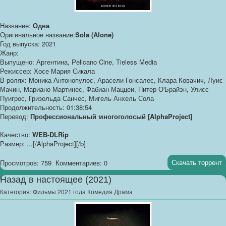
Название:
Одна
Оригинальное название:
Sola (Alone)
Год выпуска: 2021
Жанр:
Выпущено: Аргентина, Pelicano Cine, Tieless Media
Режиссер: Хосе Мария Сикала
В ролях: Моника Антонопулос, Арасели Гонсалес, Клара Ковачич, Луис
Мачин, Мариано Мартинес, Фабиан Маццеи, Питер О'Брайэн, Улисс
Пуигрос, Гризельда Санчес, Мигель Анхель Сола
Продолжительность: 01:38:54
Перевод:
Профессиональный многоголосый [AlphaProject]
Качество:
WEB-DLRip
Размер: ...[/AlphaProject][/b]
Скачать торрент
Просмотров: 759
Комментариев: 0
Назад в настоящее (2021)
Категория:
Фильмы 2021 года Комедия Драма