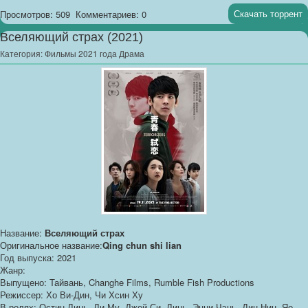
Скачать торрент
Просмотров: 509
Комментариев: 0
Вселяющий страх (2021)
Категория:
Фильмы 2021 года Драма
Название:
Вселяющий страх
Оригинальное название:
Qing chun shi lian
Год выпуска: 2021
Жанр:
Выпущено: Тайвань, Changhe Films, Rumble Fish Productions
Режиссер: Хо Ви-Дин, Чи Хсин Ху
В ролях: Остин Линь, Ли Му, Джей.Си. Линь, Энни Чэнь, Дин Нин, Яо