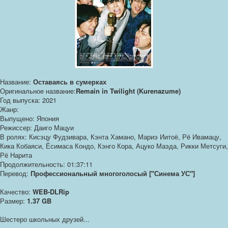
Название:
Оставаясь в сумерках
Оригинальное название:
Remain in Twilight (Kurenazume)
Год выпуска: 2021
Жанр:
Выпущено: Япония
Режиссер: Даиго Мацуи
В ролях: Кисэцу Фудзивара, Кэнта Хамано, Мариэ Иитоё, Рё Ивамацу,
Кика Кобаяси, Ёсимаса Кондо, Кэнго Кора, Ацуко Маэда, Рикки Метсуги,
Рё Нарита
Продолжительность: 01:37:11
Перевод:
Профессиональный многоголосый ["Синема УС"]
Качество:
WEB-DLRip
Размер:
1.37 GB
Шестеро школьных друзей...