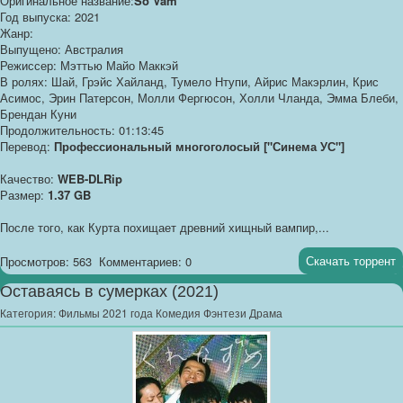
Оригинальное название:
So Vam
Год выпуска: 2021
Жанр:
Выпущено: Австралия
Режиссер: Мэттью Майо Маккэй
В ролях: Шай, Грэйс Хайланд, Тумело Нтупи, Айрис Макэрлин, Крис
Асимос, Эрин Патерсон, Молли Фергюсон, Холли Чланда, Эмма Блеби,
Брендан Куни
Продолжительность: 01:13:45
Перевод:
Профессиональный многоголосый ["Синема УС"]
Качество:
WEB-DLRip
Размер:
1.37 GB
После того, как Курта похищает древний хищный вампир,...
Скачать торрент
Просмотров: 563
Комментариев: 0
Оставаясь в сумерках (2021)
Категория:
Фильмы 2021 года Комедия Фэнтези Драма