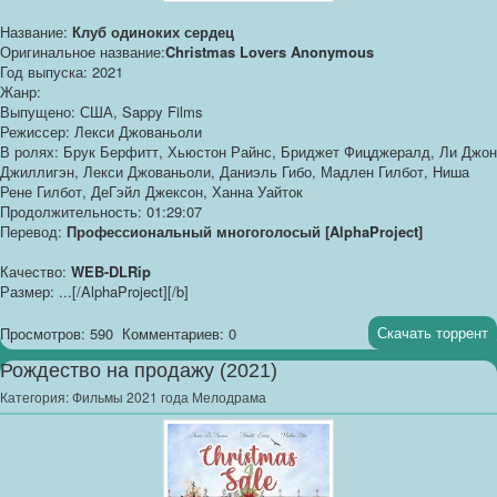
Название:
Клуб одиноких сердец
Оригинальное название:
Christmas Lovers Anonymous
Год выпуска: 2021
Жанр:
Выпущено: США, Sappy Films
Режиссер: Лекси Джованьоли
В ролях: Брук Берфитт, Хьюстон Райнс, Бриджет Фицджералд, Ли Джон
Джиллигэн, Лекси Джованьоли, Даниэль Гибо, Мадлен Гилбот, Ниша
Рене Гилбот, ДеГэйл Джексон, Ханна Уайток
Продолжительность: 01:29:07
Перевод:
Профессиональный многоголосый [AlphaProject]
Качество:
WEB-DLRip
Размер: ...[/AlphaProject][/b]
Скачать торрент
Просмотров: 590
Комментариев: 0
Рождество на продажу (2021)
Категория:
Фильмы 2021 года Мелодрама