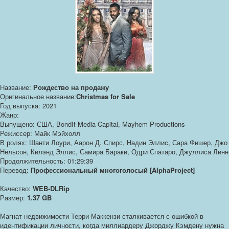
Название:
Рождество на продажу
Оригинальное название:
Christmas for Sale
Год выпуска: 2021
Жанр:
Выпущено: США, BondIt Media Capital, Mayhem Productions
Режиссер: Майк Мэйхолл
В ролях: Шанти Лоури, Аарон Д. Спирс, Надин Эллис, Сара Фишер, Джо
Нельсон, Килэнд Эллис, Самира Бараки, Одри Спатаро, Джуллиса Линн
Продолжительность: 01:29:39
Перевод:
Профессиональный многоголосый [AlphaProject]
Качество:
WEB-DLRip
Размер:
1.37 GB
Магнат недвижимости Терри Маккензи сталкивается с ошибкой в
идентификации личности, когда миллиардеру Джорджу Кэмдену нужна