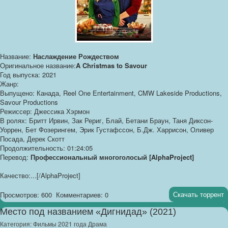
Название:
Наслаждение Рождеством
Оригинальное название:
A Christmas to Savour
Год выпуска: 2021
Жанр:
Выпущено: Канада, Reel One Entertainment, CMW Lakeside Productions,
Savour Productions
Режиссер: Джессика Хэрмон
В ролях: Бритт Ирвин, Зак Рериг, Блай, Бетани Браун, Таня Диксон-
Уоррен, Бет Фозерингем, Эрик Густафссон, Б.Дж. Харрисон, Оливер
Посада, Дерек Скотт
Продолжительность: 01:24:05
Перевод:
Профессиональный многоголосый [AlphaProject]
Качество:...[/AlphaProject]
Скачать торрент
Просмотров: 600
Комментариев: 0
Место под названием «Дигнидад» (2021)
Категория:
Фильмы 2021 года Драма