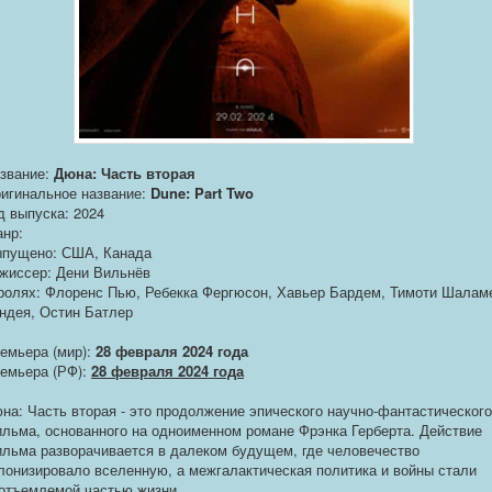
звание:
Дюна: Часть вторая
игинальное название:
Dune: Part Two
д выпуска: 2024
нр:
пущено: США, Канада
жиссер: Дени Вильнёв
ролях: Флоренс Пью, Ребекка Фергюсон, Хавьер Бардем, Тимоти Шалам
ндея, Остин Батлер
емьера (мир):
28 февраля 2024 года
емьера (РФ):
28 февраля 2024 года
на: Часть вторая - это продолжение эпического научно-фантастического
льма, основанного на одноименном романе Фрэнка Герберта. Действие
льма разворачивается в далеком будущем, где человечество
лонизировало вселенную, а межгалактическая политика и войны стали
отъемлемой частью жизни.