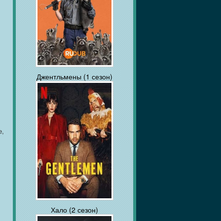
Джентльмены (1 сезон)
е,
Хало (2 сезон)