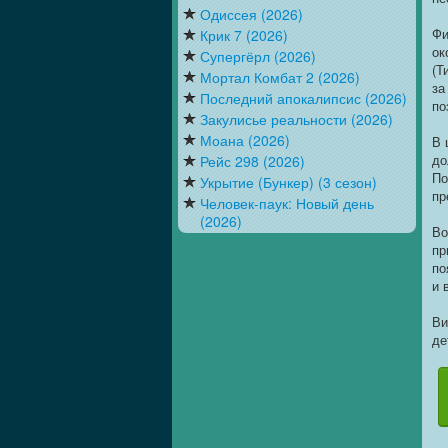
Одиссея (2026)
Фи
Крик 7 (2026)
ок
Супергёрл (2026)
(Т
Мортал Комбат 2 (2026)
за
Последний апокалипсис (2026)
по
Закулисье реальности (2026)
Моана (2026)
В 
до
Рейс 298 (2026)
По
Укрытие (Бункер) (3 сезон)
пр
Человек-паук: Новый день
(2026)
Во
пр
по
и 
Ви
де