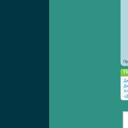
Пр
П
Дж
Дю
Хл
«Д