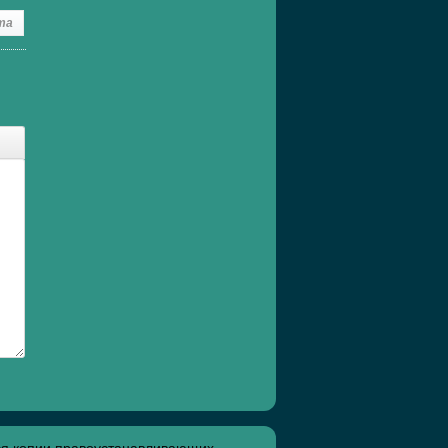
та
ся копии правоустанавливающих