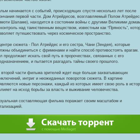
льм начинается с событий, происходящих спустя несколько лет после
ончания первой части. Дом Атрейдесов, возглавляемый Полом Атрейде
имоти Шаламе), находится в состоянии войны с другими Великими дома
 контроль над таинственным веществом, известным как “Пряность”, кото
зволяет путешествовать через космическое пространство.
центре сюжета - Пол Атрейдес и его сестра, Чани (Зендея), которые
лжны объединиться с фрименами и найти способ противостоять врагам.
л продолжает искать свой путь в пророчествах, связанных с его
едназначением, и пытается разгадать тайны своего прошлого.
 второй части фильма зрителей ждет еще больше захватывающих
иключений, интриг и неожиданных поворотов сюжета. В картине
являются новые персонажи, каждый из которых имеет свою роль в исто
влияет на исход борьбы за власть и выживание человечества.
зуальная составляющая фильма поражает своим масштабом и
тализацией.