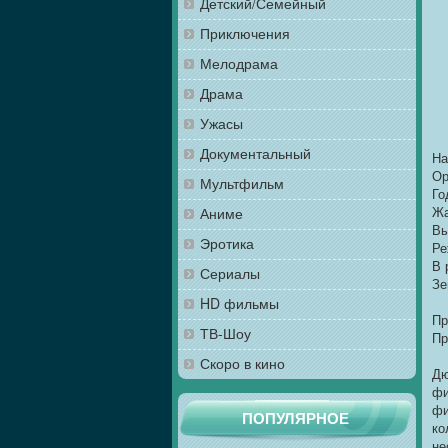
Детский/Семейный
Приключения
Мелодрама
Драма
Ужасы
Документальный
На
Ор
Мультфильм
Го
Жа
Аниме
Вы
Эротика
Ре
В 
Сериалы
Зе
HD фильмы
Пр
ТВ-Шоу
Пр
Скоро в кино
Дю
фи
фи
ПОПУЛЯРНОЕ
ко
не