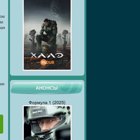
сом
ми
рая
рии
АНОНСЫ
Формула 1 (2025)