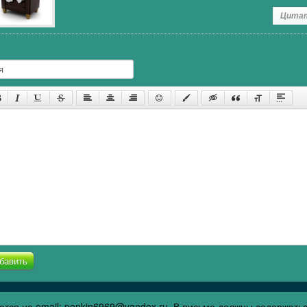
Цита
бавить
тся на email: penkin6969@yandex.ru. В письме должны содержать