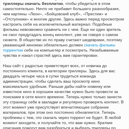
триллеры скачать бесплатно
, чтобы убедиться в этом
самостоятельно. Ничто не прибавит большего разнообразия,
чем картины «Леон», «Бойцовский клуб», «Престиж» и
«Отступники» и многие другие. Здесь важно перед просмотром
настроить себя на исключительный материал. Подобные
фильмы невозможно сравнить ни с чем. Еще ни один зритель
не смог предугадать конец кинолент, уже не говоря о самом
сюжете. В обществе их по праву считают шедеврами, поэтому
уважающий киноман обязательно должен
скачать фильмы
торрентом
себе на компьютер и посмотреть. Незабываемые
чувства и накал страстей здесь вам гарантирован.
Наш сайт с радостью приветствует всех, от новичка до
постоянного клиента, в категории триллеры. Здесь для вас
двадцать четыре часа в сутки трудиться команда
администрации, чтобы сделать ваш просмотр кино
максимально удобным. Раньше дабы найти новинку или
известное кино в хорошем качестве нужно было провести за
поисками в сети много времени. Теперь нужно только занести
эту страницу себе в закладки и регулярно проверять контент. В
этот момент уже присутствует впечатляющее собрание
материалов, при этом оно постоянно обновляется. Теперь
проблемы с тем, что скачать через торрент не будет. В любой
момент заходите, и получайте то, что вам нужно. Краткие
описания помогут вам разобраться и выбрать триллеры по