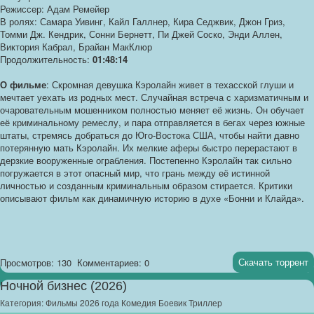
Режиссер: Адам Ремейер
В ролях: Самара Уивинг, Кайл Галлнер, Кира Седжвик, Джон Гриз,
Томми Дж. Кендрик, Сонни Бернетт, Пи Джей Соско, Энди Аллен,
Виктория Кабрал, Брайан МакКлюр
Продолжительность:
01:48:14
О фильме
: Скромная девушка Кэролайн живет в техасской глуши и
мечтает уехать из родных мест. Случайная встреча с харизматичным и
очаровательным мошенником полностью меняет её жизнь. Он обучает
её криминальному ремеслу, и пара отправляется в бегах через южные
штаты, стремясь добраться до Юго-Востока США, чтобы найти давно
потерянную мать Кэролайн. Их мелкие аферы быстро перерастают в
дерзкие вооруженные ограбления. Постепенно Кэролайн так сильно
погружается в этот опасный мир, что грань между её истинной
личностью и созданным криминальным образом стирается. Критики
описывают фильм как динамичную историю в духе «Бонни и Клайда».
Скачать торрент
Просмотров: 130
Комментариев: 0
Ночной бизнес (2026)
Категория:
Фильмы 2026 года Комедия Боевик Триллер