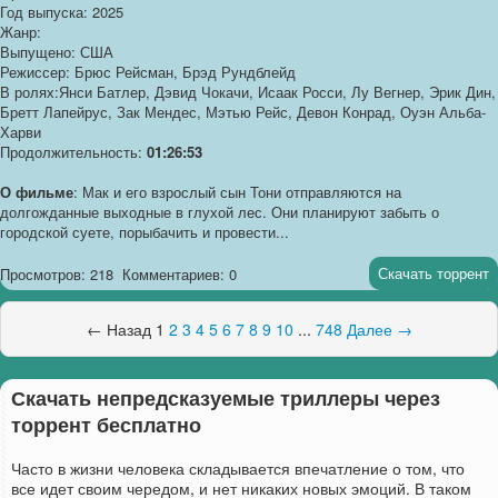
Год выпуска: 2025
Жанр:
Выпущено: США
Режиссер: Брюс Рейсман, Брэд Рундблейд
В ролях:Янси Батлер, Дэвид Чокачи, Исаак Росси, Лу Вегнер, Эрик Дин,
Бретт Лапейрус, Зак Мендес, Мэтью Рейс, Девон Конрад, Оуэн Альба-
Харви
Продолжительность:
01:26:53
О фильме
: Мак и его взрослый сын Тони отправляются на
долгожданные выходные в глухой лес. Они планируют забыть о
городской суете, порыбачить и провести...
Скачать торрент
Просмотров: 218
Комментариев: 0
← Назад
1
2
3
4
5
6
7
8
9
10
...
748
Далее →
Скачать непредсказуемые триллеры через
торрент бесплатно
Часто в жизни человека складывается впечатление о том, что
все идет своим чередом, и нет никаких новых эмоций. В таком