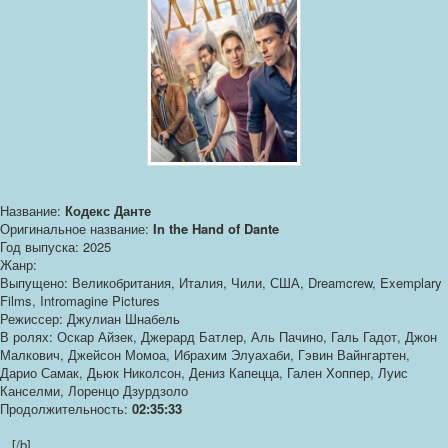
Название:
Кодекс Данте
Оригинальное название:
In the Hand of Dante
Год выпуска: 2025
Жанр:
Выпущено: Великобритания, Италия, Чили, США, Dreamcrew, Exemplary
Films, Intromagine Pictures
Режиссер: Джулиан Шнабель
В ролях: Оскар Айзек, Джерард Батлер, Аль Пачино, Галь Гадот, Джон
Малкович, Джейсон Момоа, Ибрахим Элуахаби, Гэвин Вайнгартен,
Дарио Самак, Дьюк Николсон, Дениз Капецца, Гален Хоппер, Луис
Канселми, Лоренцо Дзурдзоло
Продолжительность:
02:35:33
...[/b]