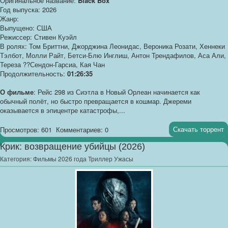
Оригинальное название:
Black Box
Год выпуска: 2026
Жанр:
Выпущено: США
Режиссер: Стивен Куэйл
В ролях: Том Бриттни, Джорджина Леонидас, Вероника Розати, Хеннеки
Тэлбот, Молли Райт, Бетси-Блю Инглиш, Антон Трендафилов, Аса Али,
Тереза ??Сендон-Гарсиа, Кая Чан
Продолжительность:
01:26:35
О фильме
: Рейс 298 из Сиэтла в Новый Орлеан начинается как
обычный полёт, но быстро превращается в кошмар. Джереми
оказывается в эпицентре катастрофы,...
Скачать торрент
Просмотров: 601
Комментариев: 0
Крик: возвращение убийцы (2026)
Категория:
Фильмы 2026 года Триллер Ужасы