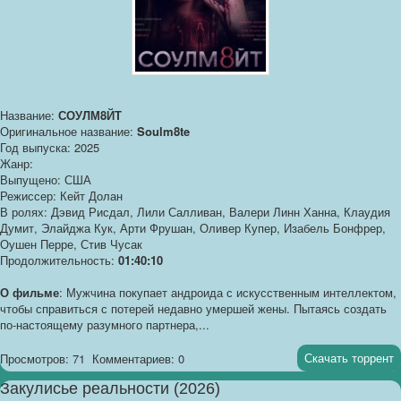
Название:
СОУЛМ8ЙТ
Оригинальное название:
Soulm8te
Год выпуска: 2025
Жанр:
Выпущено: США
Режиссер: Кейт Долан
В ролях: Дэвид Рисдал, Лили Салливан, Валери Линн Ханна, Клаудия
Думит, Элайджа Кук, Арти Фрушан, Оливер Купер, Изабель Бонфрер,
Оушен Перре, Стив Чусак
Продолжительность:
01:40:10
О фильме
: Мужчина покупает андроида с искусственным интеллектом,
чтобы справиться с потерей недавно умершей жены. Пытаясь создать
по-настоящему разумного партнера,...
Скачать торрент
Просмотров: 71
Комментариев: 0
Закулисье реальности (2026)