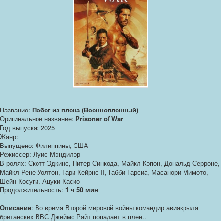
Название:
Побег из плена (Военнопленный)
Оригинальное название:
Prisoner of War
Год выпуска: 2025
Жанр:
Выпущено: Филиппины, США
Режиссер: Луис Мэндилор
В ролях: Скотт Эдкинс, Питер Синкода, Майкл Копон, Дональд Серроне,
Майкл Рене Уолтон, Гари Кейрнс II, Габби Гарсиа, Масанори Мимото,
Шейн Косуги, Ацуки Касио
Продолжительность:
1 ч 50 мин
Описание
: Во время Второй мировой войны командир авиакрыла
британских ВВС Джеймс Райт попадает в плен...