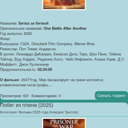
Название:
Битва за битвой
Оригинальное название:
One Battle After Another
Год выпуска: 2025
Жанр:
Выпущено: США, Ghoulardi Film Company, Warner Bros.
Режиссер: Пол Томас Андерсон
В ролях: Леонардо ДиКаприо, Бенисио Дель Торо, Шон Пенн, Тейяна
Тейлор, Вуд Харрис, Реджина Холл, Чейз Инфинити, Алана Хаим, Д.У.
Моффетт, Джон Хугенэккер
Продолжительность:
02:34:59
О фильме
: 2047?год. Мир балансирует на грани коллапса:
климатические катастрофы,...
Скачать торрент
Просмотров: 631
Комментариев: 0
Побег из плена (2025)
Категория:
Фильмы 2025 года Комедия Триллер