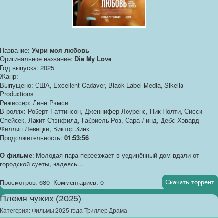
Название:
Умри моя любовь
Оригинальное название:
Die My Love
Год выпуска: 2025
Жанр:
Выпущено: США, Excellent Cadaver, Black Label Media, Sikelia
Productions
Режиссер: Линн Рэмси
В ролях: Роберт Паттинсон, Дженнифер Лоуренс, Ник Нолти, Сисси
Спейсек, Лакит Стэнфилд, Габриель Роз, Сара Линд, Дебс Ховард,
Филлип Левицки, Виктор Зинк
Продолжительность:
01:53:56
О фильме
: Молодая пара переезжает в уединённый дом вдали от
городской суеты, надеясь...
Скачать торрент
Просмотров: 680
Комментариев: 0
Племя чужих (2025)
Категория:
Фильмы 2025 года Триллер Драма