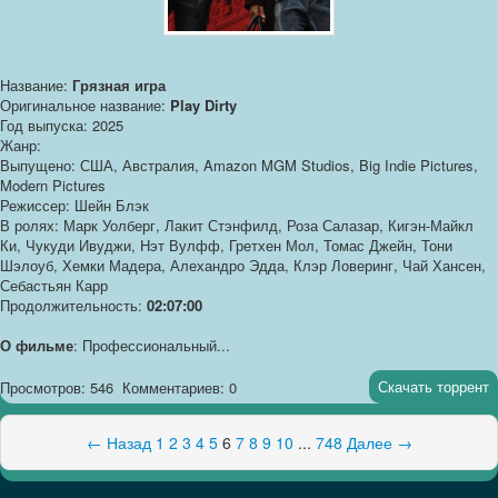
Название:
Грязная игра
Оригинальное название:
Play Dirty
Год выпуска: 2025
Жанр:
Выпущено: США, Австралия, Amazon MGM Studios, Big Indie Pictures,
Modern Pictures
Режиссер: Шейн Блэк
В ролях: Марк Уолберг, Лакит Стэнфилд, Роза Салазар, Кигэн-Майкл
Ки, Чукуди Ивуджи, Нэт Вулфф, Гретхен Мол, Томас Джейн, Тони
Шэлоуб, Хемки Мадера, Алехандро Эдда, Клэр Ловеринг, Чай Хансен,
Себастьян Карр
Продолжительность:
02:07:00
О фильме
: Профессиональный...
Скачать торрент
Просмотров: 546
Комментариев: 0
← Назад
1
2
3
4
5
6
7
8
9
10
...
748
Далее →