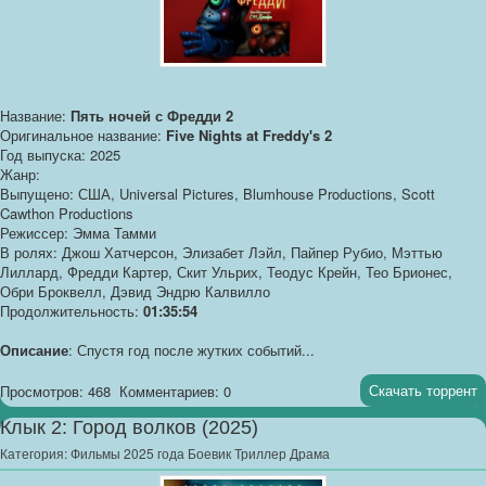
Название:
Пять ночей с Фредди 2
Оригинальное название:
Five Nights at Freddy's 2
Год выпуска: 2025
Жанр:
Выпущено: США, Universal Pictures, Blumhouse Productions, Scott
Cawthon Productions
Режиссер: Эмма Тамми
В ролях: Джош Хатчерсон, Элизабет Лэйл, Пайпер Рубио, Мэттью
Лиллард, Фредди Картер, Скит Ульрих, Теодус Крейн, Тео Брионес,
Обри Броквелл, Дэвид Эндрю Калвилло
Продолжительность:
01:35:54
Описание
: Спустя год после жутких событий...
Скачать торрент
Просмотров: 468
Комментариев: 0
Клык 2: Город волков (2025)
Категория:
Фильмы 2025 года Боевик Триллер Драма