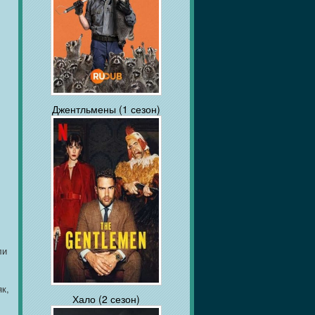
Джентльмены (1 сезон)
ли
к,
Хало (2 сезон)