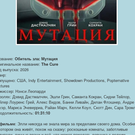
звание:
Обитель зла: Мутация
игинальное название:
The Cure
д выпуска: 2026
нр:
пущено: США, Indy Entertainment, Showdown Productions, Popternative
ctures
жиссер: Нэнси Леопарди
ролях: Дэвид Дастмалчян, Эшли Грин, Саманта Кокран, Сидни Тейлор,
йлер Лоуренс Грей, Алекс Видов, Банни Ливайн, Дилан Флэшнер, Андре
уэр, Мариса Эчеверриа, Райан Марч, Келли Коул, Скотт Дин, Сара Тром
одолжительность:
01:31:10
 фильме
: Элли никогда не знала мира за пределами своего дома. Особня
котором она живёт, похож на сказку: роскошные комнаты, заботливые
дители, личные врачи и всё, что может пожелать девушка с редким