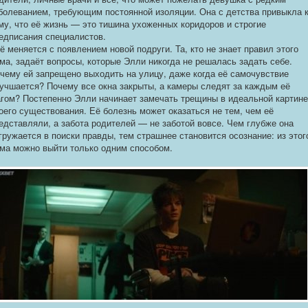
болеванием, требующим постоянной изоляции. Она с детства привыкла 
му, что её жизнь — это тишина ухоженных коридоров и строгие
едписания специалистов.
ё меняется с появлением новой подруги. Та, кто не знает правил этого
ма, задаёт вопросы, которые Элли никогда не решалась задать себе.
чему ей запрещено выходить на улицу, даже когда её самочувствие
учшается? Почему все окна закрыты, а камеры следят за каждым её
гом? Постепенно Элли начинает замечать трещины в идеальной картине
оего существования. Её болезнь может оказаться не тем, чем её
едставляли, а забота родителей — не заботой вовсе. Чем глубже она
гружается в поиски правды, тем страшнее становится осознание: из этог
ма можно выйти только одним способом.