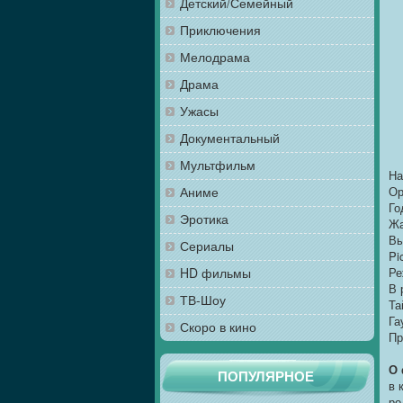
Детский/Семейный
Приключения
Мелодрама
Драма
Ужасы
Документальный
Мультфильм
На
Аниме
Ор
Го
Эротика
Жа
Вы
Сериалы
Pi
HD фильмы
Ре
В 
ТВ-Шоу
Та
Га
Скоро в кино
Пр
О
ПОПУЛЯРНОЕ
в 
ро