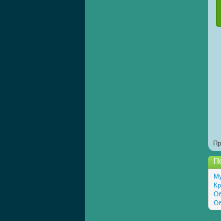
Пр
П
Му
Кр
Об
Об