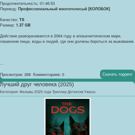
Продолжительность: 01:46:53
Перевод:
Профессиональный многоголосый [КОЛОБОК]
Качество:
TS
Размер:
1.37 GB
Действие разворачивается в 2064 году в апокалиптическом мире,
лишенном пищи, воды и людей, где они должны бороться за выживание.
...
Скачать торрент
Просмотров: 268
Комментариев: 0
Лучший друг человека (2025)
Категория:
Фильмы 2025 года Триллер Детектив Ужасы