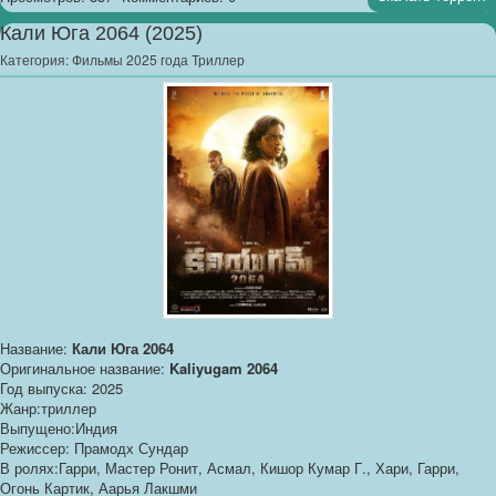
Кали Юга 2064 (2025)
Категория:
Фильмы 2025 года Триллер
Название:
Кали Юга 2064
Оригинальное название:
Kaliyugam 2064
Год выпуска: 2025
Жанр:триллер
Выпущено:Индия
Режиссер: Прамодх Сундар
В ролях:Гарри, Мастер Ронит, Асмал, Кишор Кумар Г., Хари, Гарри,
Огонь Картик, Аарья Лакшми