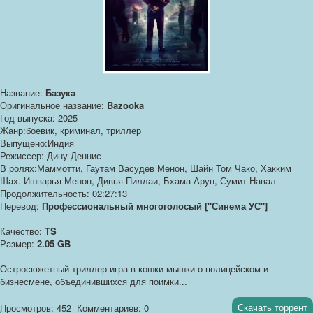
Название:
Базука
Оригинальное название:
Bazooka
Год выпуска: 2025
Жанр:боевик, криминал, триллер
Выпущено:Индия
Режиссер: Дину Деннис
В ролях:Маммотти, Гаутам Васудев Менон, Шайн Том Чако, Хакким
Шах. Ишварья Менон, Дивья Пиллаи, Бхама Арун, Сумит Навал
Продолжительность: 02:27:13
Перевод:
Профессиональный многоголосый ["Синема УС"]
Качество:
TS
Размер:
2.05 GB
Остросюжетный триллер-игра в кошки-мышки о полицейском и
бизнесмене, объединившихся для поимки...
Скачать торрент
Просмотров: 452
Комментариев: 0