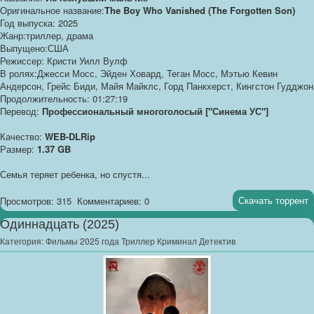
Оригинальное название:
The Boy Who Vanished (The Forgotten Son)
Год выпуска: 2025
Жанр:триллер, драма
Выпущено:США
Режиссер: Кристи Уилл Вулф
В ролях:Джесси Мосс, Эйден Ховард, Теган Мосс, Мэтью Кевин
Андерсон, Грейс Биди, Майя Майклс, Горд Панкхерст, Кингстон Гудджон
Продолжительность: 01:27:19
Перевод:
Профессиональный многоголосый ["Синема УС"]
Качество:
WEB-DLRip
Размер:
1.37 GB
Семья теряет ребенка, но спустя...
Скачать торрент
Просмотров: 315
Комментариев: 0
Одиннадцать (2025)
Категория:
Фильмы 2025 года Триллер Криминал Детектив