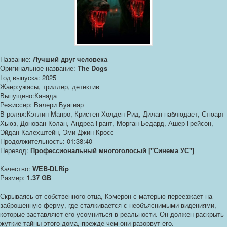
Название:
Лучший друг человека
Оригинальное название:
The Dogs
Год выпуска: 2025
Жанр:ужасы, триллер, детектив
Выпущено:Канада
Режиссер: Валери Буагияр
В ролях:Кэтлин Манро, Кристен Холден-Рид, Дилан наблюдает, Стюарт
Хьюз, Донован Колан, Андреа Грант, Морган Бедард, Ашер Грейсон,
Эйдан Калехштейн, Эми Джин Кросс
Продолжительность: 01:38:40
Перевод:
Профессиональный многоголосый ["Синема УС"]
Качество:
WEB-DLRip
Размер:
1.37 GB
Скрываясь от собственного отца, Кэмерон с матерью переезжает на
заброшенную ферму, где сталкивается с необъяснимыми видениями,
которые заставляют его усомниться в реальности. Он должен раскрыть
жуткие тайны этого дома, прежде чем они разорвут его.