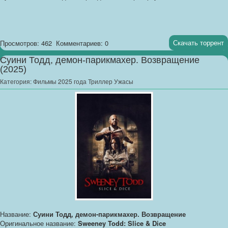
Скачать торрент
Просмотров: 462
Комментариев: 0
Суини Тодд, демон-парикмахер. Возвращение
(2025)
Категория:
Фильмы 2025 года Триллер Ужасы
Название:
Суини Тодд, демон-парикмахер. Возвращение
Оригинальное название:
Sweeney Todd: Slice & Dice