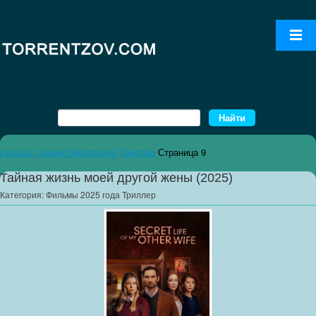
скачать торрент бесплатно
Триллер
Страница 9
Тайная жизнь моей другой жены (2025)
Категория:
Фильмы 2025 года Триллер