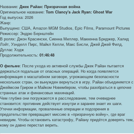
Название:
Джек Райан: Призрачная война
Оригинальное название:
Tom Clancy's Jack Ryan: Ghost War
Год выпуска: 2026
Жанр:
Выпущено: США, Amazon MGM Studios, Epic Films, Paramount Pictures
Режиссер: Эндрю Бернштейн
В ролях: Джон Красински, Сиенна Миллер, Маккенна Бриджер, Халид
Лэйт, Уэнделл Пирс, Майкл Келли, Макс Бисли, Джей Джей Филд,
Дуглас Ходж
Продолжительность:
01:46:48
О фильме
: После ухода из активной службы Джек Райан пытается
держаться подальше от опасных операций. Но когда появляется
информация о масштабном заговоре, угрожающем безопасности
нескольких стран, он вынужден вернуться в игру. Райан объединяется с
Джеймсом Гриром и Майком Новембером, чтобы разобраться в цепочке
странных атак и финансовых махинаций.
Чем глубже они погружаются в расследование, тем очевиднее
становится: противник действует изнутри и заранее знает их шаги.
Утечки информации, проваленные операции и подозрения в
предательстве превращают миссию в «призрачную войну», где враг
невидим. Чтобы остановить катастрофу, Райану придётся доверять тем,
кому он давно перестал верить.