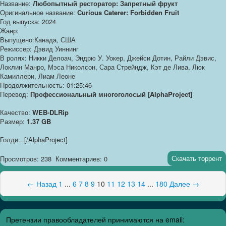
Название:
Любопытный ресторатор: Запретный фрукт
Оригинальное название:
Curious Caterer: Forbidden Fruit
Год выпуска: 2024
Жанр:
Выпущено:Канада, США
Режиссер: Дэвид Уиннинг
В ролях: Никки Делоач, Эндрю У. Уокер, Джейси Дотин, Райли Дэвис,
Локлин Манро, Мэса Николсон, Сара Стрейндж, Кэт де Лива, Люк
Камиллери, Лиам Леоне
Продолжительность: 01:25:46
Перевод:
Профессиональный многоголосый [AlphaProject]
Качество:
WEB-DLRip
Размер:
1.37 GB
Голди...[/AlphaProject]
Скачать торрент
Просмотров: 238
Комментариев: 0
← Назад
1
...
6
7
8
9
10
11
12
13
14
...
180
Далее →
Претензии правообладателей принимаются на email: