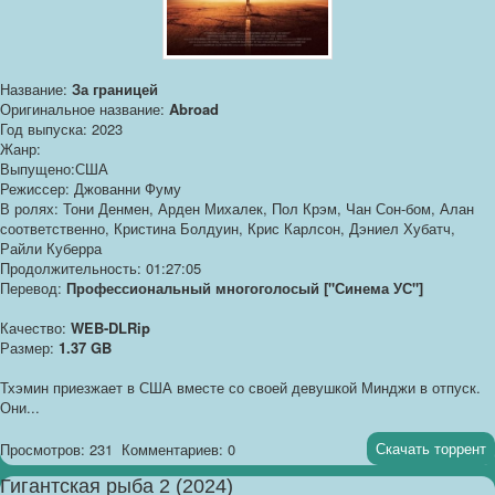
Название:
За границей
Оригинальное название:
Abroad
Год выпуска: 2023
Жанр:
Выпущено:США
Режиссер: Джованни Фуму
В ролях: Тони Денмен, Арден Михалек, Пол Крэм, Чан Сон-бом, Алан
соответственно, Кристина Болдуин, Крис Карлсон, Дэниел Хубатч,
Райли Куберра
Продолжительность: 01:27:05
Перевод:
Профессиональный многоголосый ["Синема УС"]
Качество:
WEB-DLRip
Размер:
1.37 GB
Тхэмин приезжает в США вместе со своей девушкой Минджи в отпуск.
Они...
Скачать торрент
Просмотров: 231
Комментариев: 0
Гигантская рыба 2 (2024)