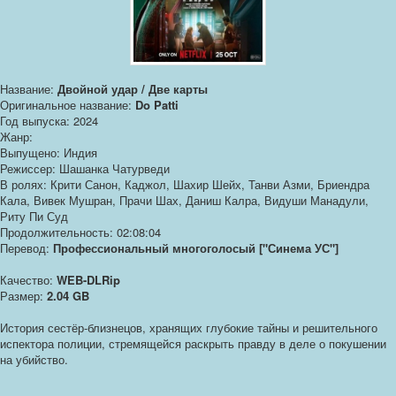
Название:
Двойной удар / Две карты
Оригинальное название:
Do Patti
Год выпуска: 2024
Жанр:
Выпущено: Индия
Режиссер: Шашанка Чатурведи
В ролях: Крити Санон, Каджол, Шахир Шейх, Танви Азми, Бриендра
Кала, Вивек Мушран, Прачи Шах, Даниш Калра, Видуши Манадули,
Риту Пи Суд
Продолжительность: 02:08:04
Перевод:
Профессиональный многоголосый ["Синема УС"]
Качество:
WEB-DLRip
Размер:
2.04 GB
История сестёр-близнецов, хранящих глубокие тайны и решительного
испектора полиции, стремящейся раскрыть правду в деле о покушении
на убийство.