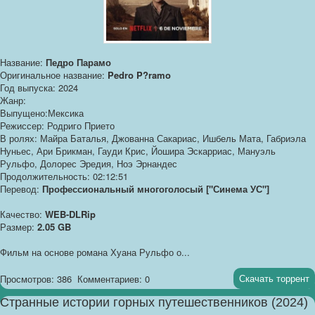
Название:
Педро Парамо
Оригинальное название:
Pedro P?ramo
Год выпуска: 2024
Жанр:
Выпущено:Мексика
Режиссер: Родриго Прието
В ролях: Майра Баталья, Джованна Сакариас, Ишбель Мата, Габриэла
Нуньес, Ари Брикман, Гауди Крис, Йошира Эскарриас, Мануэль
Рульфо, Долорес Эредия, Ноэ Эрнандес
Продолжительность: 02:12:51
Перевод:
Профессиональный многоголосый ["Синема УС"]
Качество:
WEB-DLRip
Размер:
2.05 GB
Фильм на основе романа Хуана Рульфо о...
Скачать торрент
Просмотров: 386
Комментариев: 0
Странные истории горных путешественников (2024)