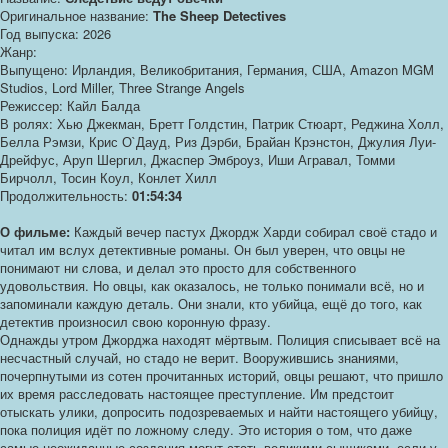
Оригинальное название:
The Sheep Detectives
Год выпуска: 2026
Жанр:
Выпущено: Ирландия, Великобритания, Германия, США, Amazon MGM
Studios, Lord Miller, Three Strange Angels
Режиссер: Кайл Балда
В ролях: Хью Джекман, Бретт Голдстин, Патрик Стюарт, Реджина Холл,
Белла Рэмзи, Крис О`Дауд, Риз Дэрби, Брайан Крэнстон, Джулия Луи-
Дрейфус, Аруп Шергил, Джаспер Эмброуз, Иши Агравал, Томми
Бирчолл, Тосин Коул, Конлет Хилл
Продолжительность:
01:54:34
О фильме:
Каждый вечер пастух Джордж Харди собирал своё стадо и
читал им вслух детективные романы. Он был уверен, что овцы не
понимают ни слова, и делал это просто для собственного
удовольствия. Но овцы, как оказалось, не только понимали всё, но и
запоминали каждую деталь. Они знали, кто убийца, ещё до того, как
детектив произносил свою коронную фразу.
Однажды утром Джорджа находят мёртвым. Полиция списывает всё на
несчастный случай, но стадо не верит. Вооружившись знаниями,
почерпнутыми из сотен прочитанных историй, овцы решают, что пришло
их время расследовать настоящее преступление. Им предстоит
отыскать улики, допросить подозреваемых и найти настоящего убийцу,
пока полиция идёт по ложному следу. Это история о том, что даже
самые неожиданные создания могут стать великими сыщиками, если у