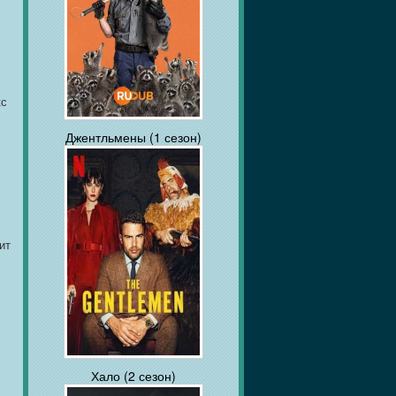
кс
Джентльмены (1 сезон)
ит
Хало (2 сезон)