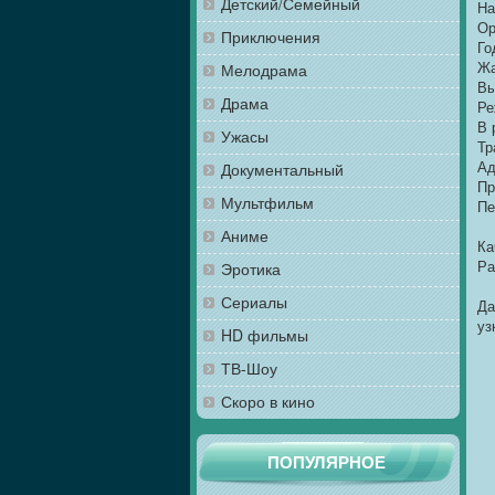
Детский/Семейный
На
Ор
Приключения
Го
Жа
Мелодрама
Вы
Драма
Ре
В 
Ужасы
Тр
Ад
Документальный
Пр
Мультфильм
Пе
Аниме
Ка
Ра
Эротика
Сериалы
Да
уз
HD фильмы
ТВ-Шоу
Скоро в кино
ПОПУЛЯРНОЕ