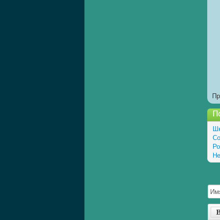
Пр
П
Шк
Со
Ро
Не