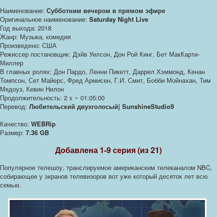
Наименование:
Субботним вечером в прямом эфире
Оригинальное наименование:
Saturday Night Live
Год выхода: 2018
Жанр: Музыка, комедия
Произведено: США
Режиссер постановщик: Дэйв Уилсон, Дон Рой Кинг, Бет МакКарти-
Миллер
В главных ролях: Дон Пардо, Ленни Пикетт, Даррел Хэммонд, Кенан
Томпсон, Сет Майерс, Фред Армисен, Г.И. Смит, Бобби Мойнахан, Тим
Медоуз, Кевин Нилон
Продолжительность: 2 x ~ 01:05:00
Перевод:
Любительский двухголосый| SunshineStudio9
Качество:
WEBRip
Размер:
7.36 GB
Добавлена 1-9 серия (из 21)
Популярное телешоу, транслируемое американским телеканалом NBC,
собирающее у экранов телевизоров вот уже который десяток лет всю
семью.