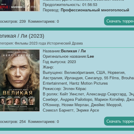
Продолжительность: 01:56:53
Перевод:
Профессиональный многоголосый
[@MUZOBOZ@]
Скачать торре
осмотров: 239
Комментариев: 0
Качество:
WEB-DLRip
Размер:
1.37 GB
еликая / Ли (2023)
Драма на основе реальных событий...
тегория:
Фильмы 2023 года Исторический Драма
Название:
Великая / Ли
Оригинальное название:
Lee
Год выпуска: 2023
Жанр:
Выпущено: Великобритания, США, Норвегия,
Австралия, Ирландия, Сингапур, 55 Films, Brouh
Entertainment, Hantz Motion Pictures
Режиссер: Эллен Кёрас
В ролях: Кейт Уинслет, Александр Скарсгард, Эн
Сэмберг, Андреа Райзборо, Марион Котийяр, Дж
О'Коннор, Ноэми Мерлан, Джеймс Мюррэй,
Сэмюэл Барнетт, Энрике Арсе
Продолжительность: 01:57:51
Перевод:
Дублированный [звук с TS]
Скачать торре
осмотров: 254
Комментариев: 0
Качество:...