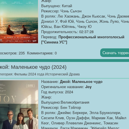
Жанр:
Выпущено: Китай
Режиссер: Чэнь Сычэн
В ролях: Лю Хаожань, Джон Кьюсак, Чэнь Даоми
Дэниэл У, Фэй Юй, Чэнь Сычэн, Жэнь Луяо, Чэн
Юйсы, Ван Юйтянь, Чжоу Ю
Продолжительность: 02:37:28
Перевод:
Профессиональный многоголосый
["Синема УС"]
Качество:
WEB-DLRip
Скачать торре
осмотров: 235
Комментариев: 0
Размер:
2.06 GB
жой: Маленькое чудо (2024)
1940-е. Мир охвачен хаосом, и расшифровка
вражеских кодов становится ключом...
тегория:
Фильмы 2024 года Исторический Драма
Название:
Джой: Маленькое чудо
Оригинальное название:
Joy
Год выпуска: 2024
Жанр:
Выпущено:Великобритания
Режиссер: Бен Тэйлор
В ролях: Джеймс Беркери, Элла Брукколери,
Сесили Клив, Оуэн Даффи, Мариам Хак, Майкл
Кеог, Оливер Ллевелин Дженкинс, Томасин
Маккензи, Дагги Макмикин, Эббигейл Миллс