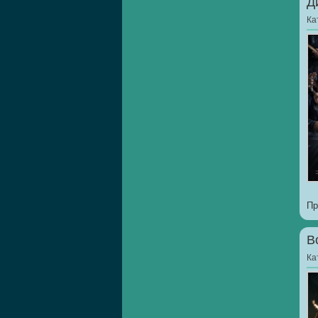
Д
Ка
Пр
В
Ка