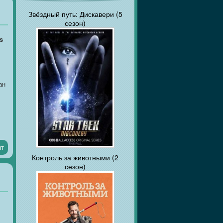
Звёздный путь: Дискавери (5
сезон)
s
ан
нт
Контроль за животными (2
сезон)