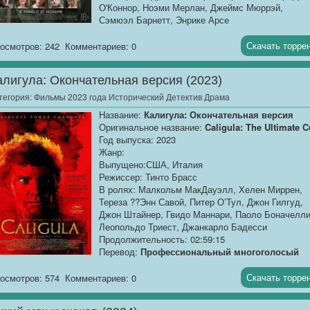
О'Коннор, Ноэми Мерлан, Джеймс Мюррэй,
Сэмюэл Барнетт, Энрике Арсе
Продолжительность: 01:57:51
Перевод:
Профессиональный многоголосый
Скачать торре
осмотров: 242
Комментариев: 0
[AlphaProject]
алигула: Окончательная версия (2023)
Качество:...[/AlphaProject]
тегория:
Фильмы 2023 года Исторический Детектив Драма
Название:
Калигула: Окончательная версия
Оригинальное название:
Caligula: The Ultimate C
Год выпуска: 2023
Жанр:
Выпущено:США, Италия
Режиссер: Тинто Брасс
В ролях: Малкольм МакДауэлл, Хелен Миррен,
Тереза ??Энн Савой, Питер О’Тул, Джон Гилгуд,
Джон Штайнер, Гвидо Маннари, Паоло Боначелли
Леопольдо Триест, Джанкарло Бадесси
Продолжительность: 02:59:15
Перевод:
Профессиональный многоголосый
["Синема УС"]
Скачать торре
осмотров: 574
Комментариев: 0
Качество:
WEB-DLRip
Размер: ...[/b]