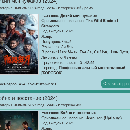
икий меч чужаков (2024)
тегория:
Фильмы 2024 года Боевик Исторический Драма
Название:
Дикий меч чужаков
Оригинальное название:
The Wild Blade of
Strangers
Год выпуска: 2024
Жанр:
Выпущено:Китай
Режиссер: Ли Вэй
В ролях: Макс Чжан, Гэн Лэ, Ся Мэн, Цзян Луся,
Лю Хуа, Лю Фэнчао
Продолжительность: 01:42:55
Перевод:
Профессиональный многоголосый
[КОЛОБОК]
Качество:
WEB-DLRip
Скачать торре
осмотров: 454
Комментариев: 0
Размер:
1.37 GB
ойна и восстание (2024)
В период хаоса, приближавшийся к концу
правления династии Тан, принц Лян узурпировал
тегория:
Фильмы 2024 года Боевик Исторический
власть и тайно устранил наследника престола.
Название:
Война и восстание
Тянь Ань Е, скромный...
Оригинальное название:
Jeon, ran (Uprising)
Год выпуска: 2024
Жанр: