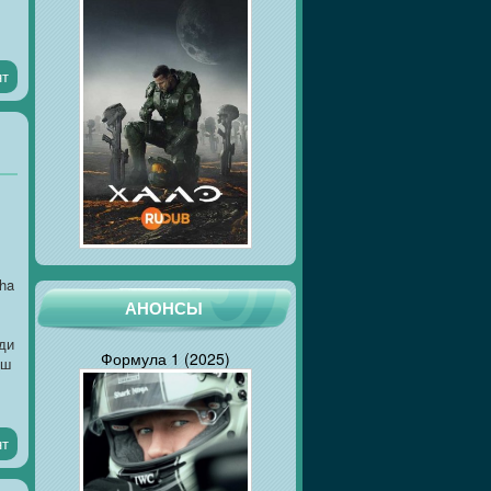
нт
aha
АНОНСЫ
ди
Формула 1 (2025)
ош
нт