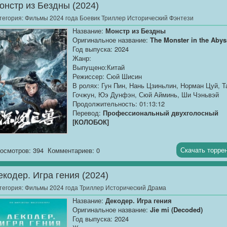
онстр из Бездны (2024)
тегория:
Фильмы 2024 года Боевик Триллер Исторический Фэнтези
Название:
Монстр из Бездны
Оригинальное название:
The Monster in the Abys
Год выпуска: 2024
Жанр:
Выпущено:Китай
Режиссер: Сюй Шисин
В ролях: Гун Пин, Нань Цзиньлин, Норман Цуй, Т
Гочжун, Юэ Дунфэн, Сюй Айминь, Ши Чэньвэй
Продолжительность: 01:13:12
Перевод:
Профессиональный двухголосный
[КОЛОБОК]
Качество:
WEB-DLRip
Размер:
1.37 GB
Скачать торре
осмотров: 394
Комментариев: 0
Когда древнее колоссальное чудовище КуиНи
екодер. Игра гения (2024)
пробуждается ото сна из-за, оно высвобождает
свою разрушительную силу, создавая...
тегория:
Фильмы 2024 года Триллер Исторический Драма
Название:
Декодер. Игра гения
Оригинальное название:
Jie mi (Decoded)
Год выпуска: 2024