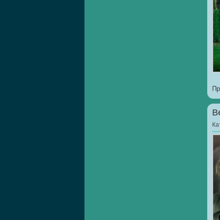
Пр
В
Ка