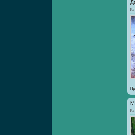
Д
Ка
Пр
М
Ка