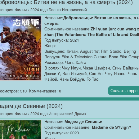
обровольцы: Битва не на жизнь, а на смерть (2024)
тегория:
Фильмы 2024 года Боевик Исторический
Название:
Добровольцы: Битва не на жизнь, а 
смерть
Оригинальное название:
Zhi yuan jun: cun wang z
zhan (The Volunteers: The Battle of Life and Deat
Год выпуска: 2024
Жанр:
Выпущено: Китай, August 1st Film Studio, Beijing
Rongyou Film & Television Culture, Bona Film Grou
Режиссер: Чэнь Кайгэ
В ролях: Чжу Илун, Чжан Цзыфэн, Синь Байцинь
Джеки У, Ван Яньхуэй, Сяо Ян, Чжу Явэнь, Чэнь
Фэйюй, Чэнь Вэйдун, Го Тао
Продолжительность: 02:15:19
Перевод: ...[/b]
Скачать торре
осмотров: 310
Комментариев: 0
адам де Севинье (2024)
тегория:
Фильмы 2024 года Исторический Драма
Название:
Мадам де Севинье
Оригинальное название:
Madame de S?vign?
Год выпуска: 2023
Жанр: