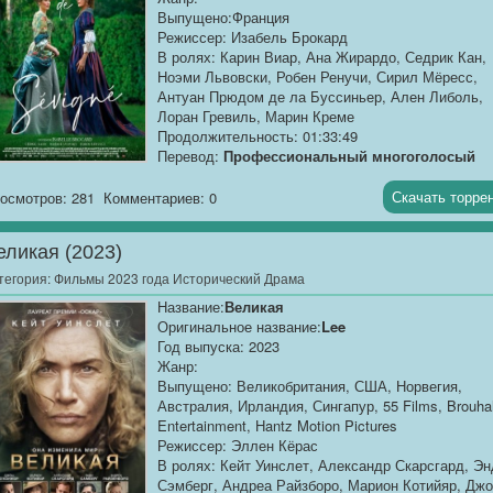
Выпущено:Франция
Режиссер: Изабель Брокард
В ролях: Карин Виар, Ана Жирардо, Седрик Кан,
Ноэми Львовски, Робен Ренучи, Сирил Мёресс,
Антуан Прюдом де ла Буссиньер, Ален Либоль,
Лоран Гревиль, Марин Креме
Продолжительность: 01:33:49
Перевод:
Профессиональный многоголосый
[AlphaProject]
Скачать торре
осмотров: 281
Комментариев: 0
Качество:
WEB-DLRip
Размер:
1.37 GB
еликая (2023)
Маркиза де Севинье стремится...[/AlphaProject]
тегория:
Фильмы 2023 года Исторический Драма
Название:
Великая
Оригинальное название:
Lee
Год выпуска: 2023
Жанр:
Выпущено: Великобритания, США, Норвегия,
Австралия, Ирландия, Сингапур, 55 Films, Brouh
Entertainment, Hantz Motion Pictures
Режиссер: Эллен Кёрас
В ролях: Кейт Уинслет, Александр Скарсгард, Эн
Сэмберг, Андреа Райзборо, Марион Котийяр, Дж