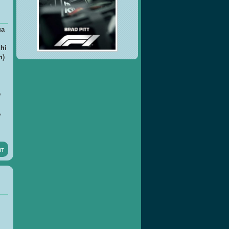
на
hi
h)
p
,
нт