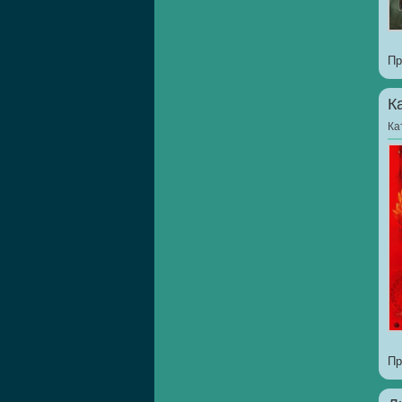
Пр
К
Ка
Пр