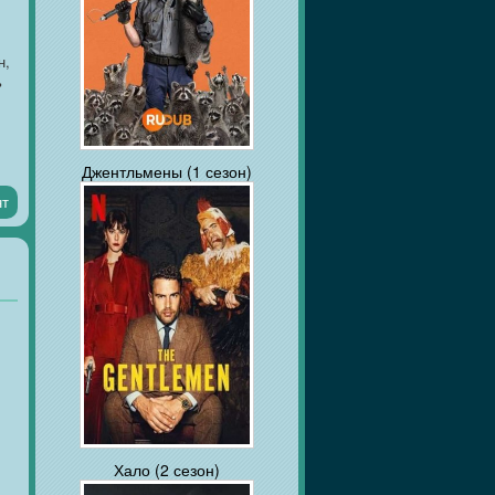
н,
ь
Джентльмены (1 сезон)
нт
Хало (2 сезон)