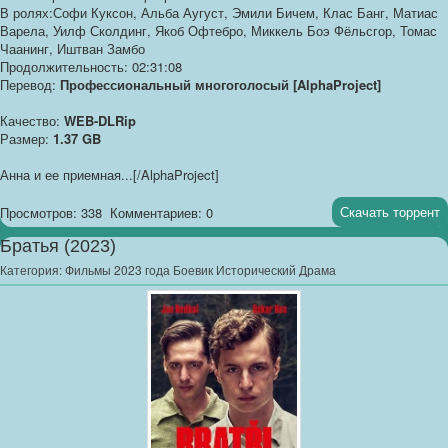
В ролях:Софи Куксон, Альба Аугуст, Эмили Бичем, Клас Банг, Матиас
Варела, Уилф Сколдинг, Якоб Офтебро, Миккель Боэ Фёльсгор, Томас
Чаанинг, Иштван Замбо
Продолжительность: 02:31:08
Перевод:
Профессиональный многоголосый [AlphaProject]
Качество:
WEB-DLRip
Размер:
1.37 GB
Анна и ее приемная...[/AlphaProject]
Скачать торрент
Просмотров: 338
Комментариев: 0
Братья (2023)
Категория:
Фильмы 2023 года Боевик Исторический Драма