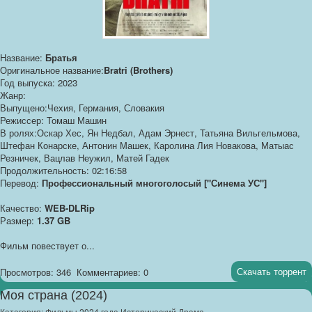
Название:
Братья
Оригинальное название:
Bratri (Brothers)
Год выпуска: 2023
Жанр:
Выпущено:Чехия, Германия, Словакия
Режиссер: Томаш Машин
В ролях:Оскар Хес, Ян Недбал, Адам Эрнест, Татьяна Вильгельмова,
Штефан Конарске, Антонин Машек, Каролина Лия Новакова, Матыас
Резничек, Вацлав Неужил, Матей Гадек
Продолжительность: 02:16:58
Перевод:
Профессиональный многоголосый ["Синема УС"]
Качество:
WEB-DLRip
Размер:
1.37 GB
Фильм повествует о...
Скачать торрент
Просмотров: 346
Комментариев: 0
Моя страна (2024)
Категория:
Фильмы 2024 года Исторический Драма