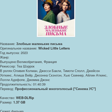
Название:
Злобные маленькие письма
Оригинальное название:
Wicked Little Letters
Год выпуска: 2023
Жанр:
Выпущено:Великобритания, Франция
Режиссер: Теа Шэррок
В ролях:Оливия Колман, Джесси Бакли, Тимоти Сполл, Джейсон
Уоткинс, Алиша Вейр, Джоэнна Скэнлэн, Хью Скиннер, Айлин Аткинс,
Лолли Адефопе, Джемма Джонс
Продолжительность: 01:40:39
Перевод:
Профессиональный многоголосый ["Синема УС"]
Качество:
WEB-DLRip
Размер:
1.37 GB
Сюжет фильма...