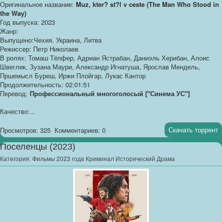
Оригинальное название:
Muz, kter? st?l v ceste (The Man Who Stood in
the Way)
Год выпуска: 2023
Жанр:
Выпущено:Чехия, Украина, Литва
Режиссер: Петр Николаев
В ролях: Томаш Тёпфер, Адриан Ястрабан, Даниэль Херибан, Алоис
Швеглик, Зузана Маури, Александр Игнатуша, Ярослав Мендель,
Пршемысл Буреш, Иржи Плойгар, Лукас Кантор
Продолжительность: 02:01:51
Перевод:
Профессиональный многоголосый ["Синема УС"]
Качество:...
Скачать торрент
Просмотров: 325
Комментариев: 0
Поселенцы (2023)
Категория:
Фильмы 2023 года Криминал Исторический Драма