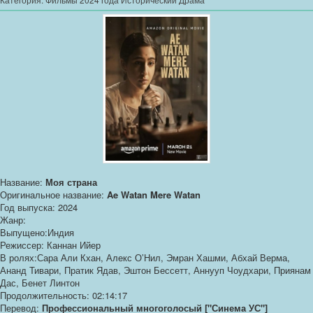
Название:
Моя страна
Оригинальное название:
Ae Watan Mere Watan
Год выпуска: 2024
Жанр:
Выпущено:Индия
Режиссер: Каннан Ийер
В ролях:Сара Али Кхан, Алекс О’Нил, Эмран Хашми, Абхай Верма,
Ананд Тивари, Пратик Ядав, Эштон Бессетт, Аннууп Чоудхари, Приянам
Дас, Бенет Линтон
Продолжительность: 02:14:17
Перевод:
Профессиональный многоголосый ["Синема УС"]