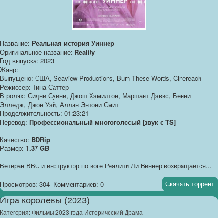
Название:
Реальная история Уиннер
Оригинальное название:
Reality
Год выпуска: 2023
Жанр:
Выпущено: США, Seaview Productions, Burn These Words, Cinereach
Режиссер: Тина Саттер
В ролях: Сидни Суини, Джош Хэмилтон, Маршант Дэвис, Бенни
Элледж, Джон Уэй, Аллан Энтони Смит
Продолжительность: 01:23:21
Перевод:
Профессиональный многоголосый [звук с TS]
Качество:
BDRip
Размер:
1.37 GB
Ветеран ВВС и инструктор по йоге Реалити Ли Виннер возвращается...
Скачать торрент
Просмотров: 304
Комментариев: 0
Игра королевы (2023)
Категория:
Фильмы 2023 года Исторический Драма