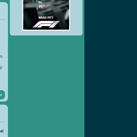
о,
цу
нт
ят
el