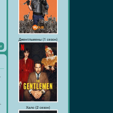
Джентльмены (1 сезон)
нт
.
,
Хало (2 сезон)