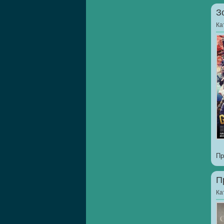
З
Ка
Пр
П
Ка