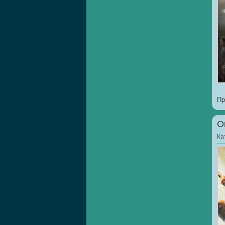
Пр
О
Ка