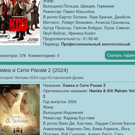
Жанр:
после того, как личная трагедия вынудила его
Выпущено:Польша, Швеция, Германия
вступить в драку, которой он никогда не хотел.
Режиссер: Павел Масьлёна
Путешествуя по опасным лесам и отчаянным
В ролях:Бартос Беленя, Яцек Брачак, Джейсон
условиям, Леонард и жители деревни готовятся к
Митчелл, Роберт Венкевич, Агнеска Гроховска,
взрывной финальной схватке. Мужество и
Артур Пачесны, Гжегож Войдон, Лукас Симлат,
выносливость героев — движущая сила их
Якуб Войтас, Иренюш Козёл
финальной битвы с врагом.
Продолжительность: 01:59:45
Перевод:
Профессиональный многоголосый
["Синема УС"]
Скачать торре
осмотров: 376
Комментариев: 0
Качество:
WEB-DLRip
Размер:
1.37 GB
амка и Сити Рахам 2 (2024)
Польша, весна 1794 года. Генерал...
тегория:
Фильмы 2024 года Исторический Драма
Название:
Хамка и Сити Рахам 2
Оригинальное название:
Hamka & Siti Raham Vol
2
Год выпуска: 2024
Жанр:
Выпущено:Индонезия
Режиссер: Фаджар Бустоми
В ролях:Вино Дж. Бастиан, Лаудия Синтия Белла
Анжасмара, Мартино Лио, Бима Азриэль, Йога
Пратама, Рой Сунгконо, Аджил Дитто, Сита