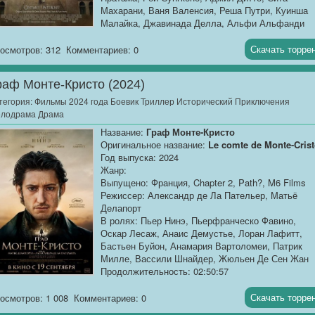
Махарани, Ваня Валенсия, Реша Путри, Куинша
Малайка, Джавинада Делла, Альфи Альфанди
Продолжительность: 01:43:21
Перевод:
Профессиональный многоголосый
Скачать торре
осмотров: 312
Комментариев: 0
["Синема УС"]
раф Монте-Кристо (2024)
Качество:...
тегория:
Фильмы 2024 года Боевик Триллер Исторический Приключения
лодрама Драма
Название:
Граф Монте-Кристо
Оригинальное название:
Le comte de Monte-Cris
Год выпуска: 2024
Жанр:
Выпущено: Франция, Chapter 2, Path?, M6 Films
Режиссер: Александр де Ла Пательер, Матьё
Делапорт
В ролях: Пьер Нинэ, Пьерфранческо Фавино,
Оскар Лесаж, Анаис Демустье, Лоран Лафитт,
Бастьен Буйон, Анамария Вартоломеи, Патрик
Милле, Вассили Шнайдер, Жюльен Де Сен Жан
Продолжительность: 02:50:57
Перевод:
Профессиональный многоголосый
[@MUZOBOZ@]
Скачать торре
осмотров: 1 008
Комментариев: 0