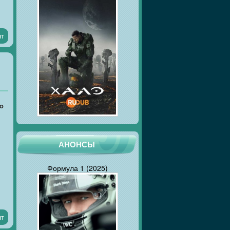
нт
to
АНОНСЫ
Формула 1 (2025)
нт