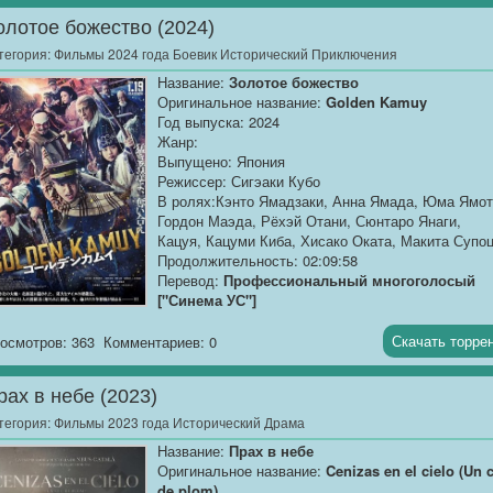
Качество:...
олотое божество (2024)
тегория:
Фильмы 2024 года Боевик Исторический Приключения
Название:
Золотое божество
Оригинальное название:
Golden Kamuy
Год выпуска: 2024
Жанр:
Выпущено: Япония
Режиссер: Сигэаки Кубо
В ролях:Кэнто Ямадзаки, Анна Ямада, Юма Ямот
Гордон Маэда, Рёхэй Отани, Сюнтаро Янаги,
Кацуя, Кацуми Киба, Хисако Оката, Макита Супо
Продолжительность: 02:09:58
Перевод:
Профессиональный многоголосый
["Синема УС"]
Качество:
WEB-DLRip
Скачать торре
осмотров: 363
Комментариев: 0
Размер:
1.37 GB
рах в небе (2023)
Множестве различных альянсов и сторон провод
охоту за спрятанным...
тегория:
Фильмы 2023 года Исторический Драма
Название:
Прах в небе
Оригинальное название:
Cenizas en el cielo (Un c
de plom)