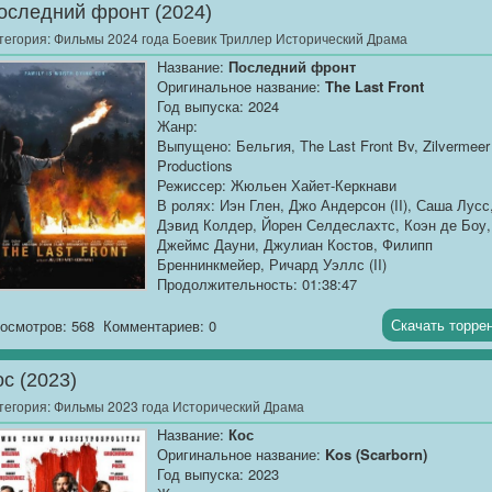
оследний фронт (2024)
тегория:
Фильмы 2024 года Боевик Триллер Исторический Драма
Название:
Последний фронт
Оригинальное название:
The Last Front
Год выпуска: 2024
Жанр:
Выпущено: Бельгия, The Last Front Bv, Zilvermeer
Productions
Режиссер: Жюльен Хайет-Керкнави
В ролях: Иэн Глен, Джо Андерсон (II), Саша Лусс
Дэвид Колдер, Йорен Селдеслахтс, Коэн де Боу,
Джеймс Дауни, Джулиан Костов, Филипп
Бреннинкмейер, Ричард Уэллс (II)
Продолжительность: 01:38:47
Перевод:
Любительский многоголосый
Скачать торре
осмотров: 568
Комментариев: 0
Качество:
WEB-DLRip
Размер:
1.37 GB
ос (2023)
Тихая жизнь бельгийской деревни нарушается,
тегория:
Фильмы 2023 года Исторический Драма
когда безжалостный немецкий офицер Лоренц
Название:
Кос
начинают терроризировать жителей.
Оригинальное название:
Kos (Scarborn)
Первоначально миролюбивый местный фермер,
Год выпуска: 2023
Леонард вынужден возглавить сопротивление