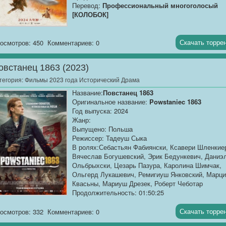
Перевод:
Профессиональный многоголосый
[КОЛОБОК]
Качество:
WEB-DLRip
Размер:
1.37 GB
Скачать торре
осмотров: 450
Комментариев: 0
Слепой мечник, искусный в боевых искусствах, п
овстанец 1863 (2023)
имени Чэн Ся Цзы, случайно спасает Чжан Сяо
Юй, которая пострадала от уничтожения своей
тегория:
Фильмы 2023 года Исторический Драма
семьи. Поддавшись уговорам...
Название:
Повстанец 1863
Оригинальное название:
Powstaniec 1863
Год выпуска: 2024
Жанр:
Выпущено: Польша
Режиссер: Тадеуш Сыка
В ролях:Себастьян Фабиянски, Ксавери Шленкие
Вячеслав Богушевский, Эрик Бедункевич, Даниэ
Ольбрыхски, Цезарь Пазура, Каролина Шимчак,
Ольгерд Лукашевич, Ремигиуш Янковский, Марц
Квасьны, Мариуш Дрезек, Роберт Чеботар
Продолжительность: 01:50:25
Перевод:
Профессиональный многоголосый
["Синема УС"]
Скачать торре
осмотров: 332
Комментариев: 0