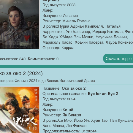
Год выпуска: 2023
Жанр:
Выпущено:Испания
Режиссер: Микель Романс
В ролях:Нурия Адриан Кэмпбелл, Наталья
Барриентос, Уго Бассинер, Роджер Баталла, Фет
Бе Хадж Х'Мида Эль Мокни, Наусикаа Боннин,
Марисоль Касас, Хоакин Касерза, Лаура Конехер
Фернандо Коррал
Продолжительность: 01:42:59
Перевод:
Профессиональный многоголосый
Скачать торре
осмотров: 340
Комментариев: 0
["Синема УС"]
ко за око 2 (2024)
Качество:
WEB-DLRip
Размер:...
тегория:
Фильмы 2024 года Боевик Исторический Драма
Название:
Око за око 2
Оригинальное название:
Eye for an Eye 2
Год выпуска: 2024
Жанр:
Выпущено:Китай
Режиссер: Ян Бинцзя
В ролях:Се Мяо, Йойо Ян, Хуан Тао, Пэй Куйшань
Бань Мацзя, Лю Фэнчао
Продолжительность: 01:30:44