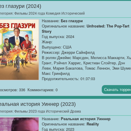
Качество:
WEB-DLRip
ез глазури (2024)
Размер:...
тегория:
Фильмы 2024 года Комедия Исторический
Название:
Без глазури
Оригинальное название:
Unfrosted: The Pop-Tart
Story
Год выпуска: 2024
Жанр:
Выпущено: США
Режиссер: Джерри Сайнфелд
В ролях:Джеймс Марсден, Мелисса Маккарти, Х
Грант, Рэйчел Харрис, Кристиан Слэйтер, Дэн
Леви, Мария Бакалова, Томас Леннон, Эми Шуме
Макс Гринфилд
Продолжительность: 01:37:03
Перевод:
Профессиональный многоголосый
["Синема УС"]
Скачать торре
осмотров: 336
Комментариев: 0
Качество:
WEB-DLRip
еальная история Уиннер (2023)
Размер:
1.37 GB
тегория:
Фильмы 2023 года Исторический Драма
Во времена, когда все завтракали...
Название:
Реальная история Уиннер
Оригинальное название:
Reality
Год выпуска: 2023