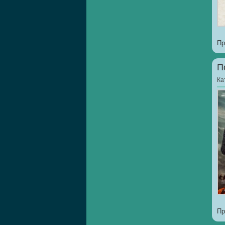
Пр
П
Ка
Пр