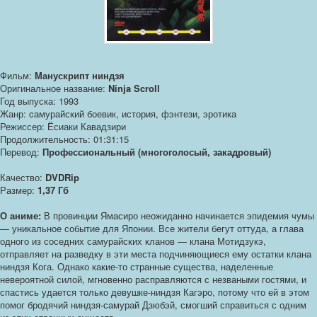
Фильм:
Манускрипт ниндзя
Оригинальное название:
Ninja Scroll
Год выпуска: 1993
Жанр: cамурайский боевик, история, фэнтези, эротика
Режиссер: Ёсиаки Кавадзири
Продолжительность: 01:31:15
Перевод:
Профессиональный (многоголосый, закадровый)
Качество:
DVDRip
Размер:
1,37 Гб
О аниме:
В провинции Ямасиро неожиданно начинается эпидемия чумы
— уникальное событие для Японии. Все жители бегут оттуда, а глава
одного из соседних самурайских кланов — клана Мотидзукэ,
отправляет на разведку в эти места подчиняющиеся ему остатки клана
ниндзя Кога. Однако какие-то странные существа, наделенные
невероятной силой, мгновенно расправляются с незваными гостями, и
спастись удается только девушке-ниндзя Кагэро, потому что ей в этом
помог бродячий ниндзя-самурай Дзюбэй, смогший справиться с одним