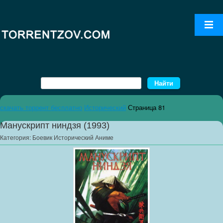
скачать торрент бесплатно
Исторический
Страница 81
Манускрипт ниндзя (1993)
Категория:
Боевик Исторический Аниме