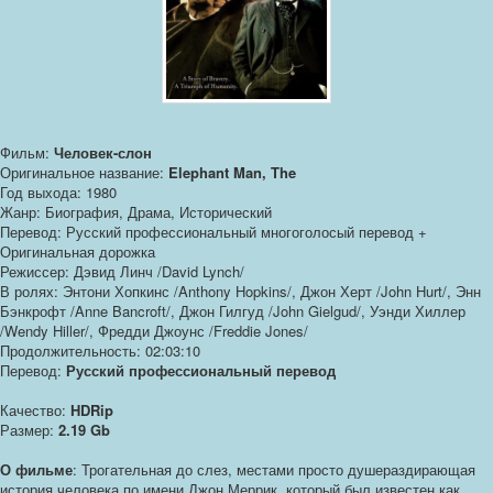
Фильм:
Человек-слон
Оригинальное название:
Elephant Man, The
Год выхода: 1980
Жанр: Биография, Драма, Исторический
Перевод: Русский профессиональный многоголосый перевод +
Оригинальная дорожка
Режиссер: Дэвид Линч /David Lynch/
В ролях: Энтони Хопкинс /Anthony Hopkins/, Джон Херт /John Hurt/, Энн
Бэнкрофт /Anne Bancroft/, Джон Гилгуд /John Gielgud/, Уэнди Хиллер
/Wendy Hiller/, Фредди Джоунс /Freddie Jones/
Продолжительность: 02:03:10
Перевод:
Русский профессиональный перевод
Качество:
HDRip
Размер:
2.19 Gb
О фильме
: Трогательная до слез, местами просто душераздирающая
история человека по имени Джон Меррик, который был известен как