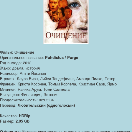
Фильм:
Очищение
Оригинальное название:
Puhdistus / Purge
Год выхода: 2012
Жанр: драма, история
Режиссер: Антти Йокинен
В ролях: Лаура Бирн, Лийси Тандефельт, Аманда Пилке, Петер
Францен, Криста Косонен, Томми Корпела, Кристиан Сарв, Ярмо
Мякинен, Яаника Арум, Томи Салмела
Выпущено: Финляндия, Эстония
Продолжительность: 02:05:04
Перевод:
Любительский (одноголосый)
Качество:
HDRip
Размер:
2.05 Gb
О фильме:
История двух женщин из разных эпох, чьи жизни одинаково