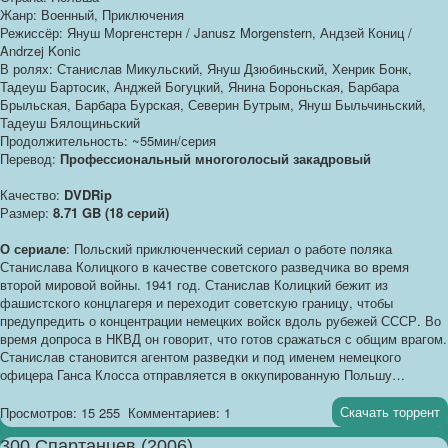
Жанр: Военный, Приключения
Режиссёр: Януш Моргенстерн / Janusz Morgenstern, Андзей Кониц /
Andrzej Konic
В ролях: Станислав Микульский, Януш Дзюбиньский, Хенрик Бонк,
Тадеуш Бартосик, Анджей Богуцкий, Янина Бороньская, Барбара
Брыльская, Барбара Бурская, Северин Бутрым, Януш Быльчиньский,
Тадеуш Бялощиньский
Продолжительность: ~55мин/серия
Перевод:
Профессиональный многоголосый закадровый
Качество:
DVDRip
Размер:
8.71 GB (18 серий)
О сериале
: Польский приключенческий сериал о работе поляка
Станислава Колицкого в качестве советского разведчика во время
второй мировой войны. 1941 год. Станислав Колицкий бежит из
фашистского концлагеря и переходит советскую границу, чтобы
предупредить о концентрации немецких войск вдоль рубежей СССР. Во
время допроса в НКВД он говорит, что готов сражаться с общим врагом.
Станислав становится агентом разведки и под именем немецкого
офицера Ганса Клосса отправляется в оккупированную Польшу…
Скачать торрент
Просмотров: 15 255
Комментариев: 1
300 Спартанцев (2006)