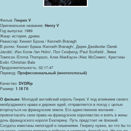
Фильм:
Генрих V
Оригинальное название:
Henry V
Год выпуска: 1989
Жанр: история, драма
Режиссер: Кеннет Брэна / Kenneth Branagh
В ролях: Кеннет Брана /Kenneth Branagh/, Дерек Джейкоби /Derek
Jacobi/, Иэн Холм /Ian Holm/, Пол Скофилд /Paul Scofield/, Эмма
Томпсон /Emma Thompson, Алек МакКауэн /Alec McCowen/, Кристиан
Бэйл /Christian Bale
Продолжительность: 02:17:47
Перевод:
Профессиональный (многоголосый)
Качество:
DVDRip
Размер:
1.18 Гб
О фильме
: Молодой английский король Генрих V под влиянием своего
необузданного нрава и дерзких идей, отправляется в поход с целью
вторгнуться на французские земли. Его единственное желание -
провозгласить свои права на французское королевство и взять в жены
дочь французского короля Екатерину. Путь предстоит не близкий.
Солдаты измотаны непогодой и лишениями. Генриху нужно, во что бы то
ни стало, навести порядок в войсках и удержать боевой дух. Но так ли