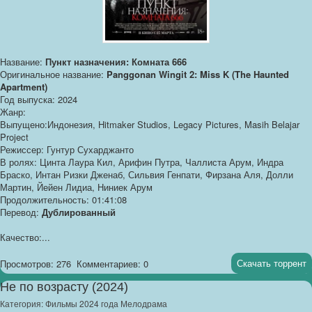
Название:
Пункт назначения: Комната 666
Оригинальное название:
Panggonan Wingit 2: Miss K (The Haunted
Apartment)
Год выпуска: 2024
Жанр:
Выпущено:Индонезия, Hitmaker Studios, Legacy Pictures, Masih Belajar
Project
Режиссер: Гунтур Сухарджанто
В ролях: Цинта Лаура Кил, Арифин Путра, Чаллиста Арум, Индра
Браско, Интан Ризки Дженаб, Сильвия Генпати, Фирзана Аля, Долли
Мартин, Йейен Лидиа, Ниниек Арум
Продолжительность: 01:41:08
Перевод:
Дублированный
Качество:...
Скачать торрент
Просмотров: 276
Комментариев: 0
Не по возрасту (2024)
Категория:
Фильмы 2024 года Мелодрама