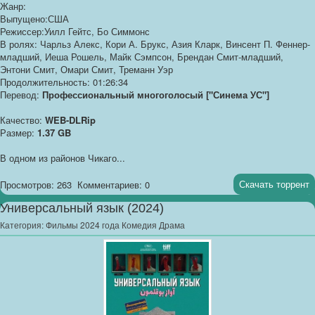
Жанр:
Выпущено:США
Режиссер:Уилл Гейтс, Бо Симмонс
В ролях: Чарльз Алекс, Кори А. Брукс, Азия Кларк, Винсент П. Феннер-
младший, Иеша Рошель, Майк Сэмпсон, Брендан Смит-младший,
Энтони Смит, Омари Смит, Треманн Уэр
Продолжительность: 01:26:34
Перевод:
Профессиональный многоголосый ["Синема УС"]
Качество:
WEB-DLRip
Размер:
1.37 GB
В одном из районов Чикаго...
Скачать торрент
Просмотров: 263
Комментариев: 0
Универсальный язык (2024)
Категория:
Фильмы 2024 года Комедия Драма