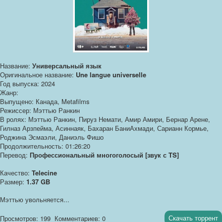
Название:
Универсальный язык
Оригинальное название:
Une langue universelle
Год выпуска: 2024
Жанр:
Выпущено: Канада, Metafilms
Режиссер: Мэттью Ранкин
В ролях: Мэттью Ранкин, Пируз Немати, Амир Амири, Бернар Арене,
Гилназ Арзпейма, Асиннаяк, Бахаран БаниАхмади, Сарианн Кормье,
Роджина Эсмаэли, Даниэль Фишо
Продолжительность: 01:26:20
Перевод:
Профессиональный многоголосый [звук с TS]
Качество:
Telecine
Размер:
1.37 GB
Мэттью увольняется...
Скачать торрент
Просмотров: 199
Комментариев: 0