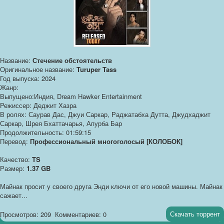
Название:
Стечение обстоятельств
Оригинальное название:
Turuper Tass
Год выпуска: 2024
Жанр:
Выпущено:Индия, Dream Hawker Entertainment
Режиссер: Деджит Хазра
В ролях: Саурав Дас, Джуи Саркар, Раджатабха Дутта, Джудхаджит
Саркар, Шрея Бхаттачарья, Апурба Бар
Продолжительность: 01:59:15
Перевод:
Профессиональный многоголосый [КОЛОБОК]
Качество:
TS
Размер:
1.37 GB
Майнак просит у своего друга Энди ключи от его новой машины. Майнак
сажает...
Скачать торрент
Просмотров: 209
Комментариев: 0