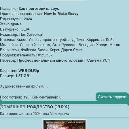
Название:
Как приготовить соус
Оригинальное название:
How to Make Gravy
Год выпуска: 2024
Жанр:драма
Выпущено: США
Режиссер: Ник Уотерман
В ролях: Хьюго Уивинг, Брентон Туэйтс, Дэймон Херриман, Кейт
Малвэйни, Дэниэл Хеншэлл, Агат Руссель, Бенедикт Харди, Меган
Вашингтон, Файссал Баззи, Киран Дарси-Смит
Продолжительность: 01:57:57
Перевод:
Профессиональный многоголосый ["Синема УС"]
Качество:
WEB-DLRip
Размер:
1.37 GB
Художественный фильм,...
Скачать торрент
Просмотров: 193
Комментариев: 0
Домашнее Рождество (2024)
Категория:
Фильмы 2024 года Мелодрама