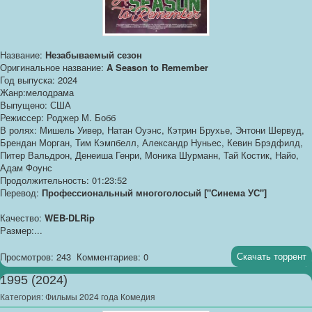
Название:
Незабываемый сезон
Оригинальное название:
A Season to Remember
Год выпуска: 2024
Жанр:мелодрама
Выпущено: США
Режиссер: Роджер М. Бобб
В ролях: Мишель Уивер, Натан Оуэнс, Кэтрин Брухье, Энтони Шервуд,
Брендан Морган, Тим Кэмпбелл, Александр Нуньес, Кевин Брэдфилд,
Питер Вальдрон, Денеиша Генри, Моника Шурманн, Тай Костик, Найо,
Адам Фоунс
Продолжительность: 01:23:52
Перевод:
Профессиональный многоголосый ["Синема УС"]
Качество:
WEB-DLRip
Размер:...
Скачать торрент
Просмотров: 243
Комментариев: 0
1995 (2024)
Категория:
Фильмы 2024 года Комедия