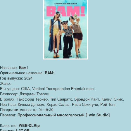
Название:
Бам!
Оригинальное название:
BAM!
Год выпуска: 2024
Жанр:
Выпущено: США, Vertical Transportation Entertainment
Режиссер: Джордан Трагаш
В ролях: Таксфорд Тернер, Тип Саяратх, Брэндон Райт, Калил Симс,
Ноа Лэш, Киюми Дэниел, Хорхе Салас. Риса Секигучи, Рэй Тенг
Продолжительность: 01:18:39
Перевод:
Профессиональный многоголосый [1win Studio]
Качество:
WEB-DLRip
Размер:
1.37 GB