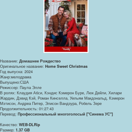
Название:
Домашнее Рождество
Оригинальное название:
Home Sweet Christmas
Год выпуска: 2024
Жанр:мелодрама
Выпущено:США
Режиссер: Паула Элле
В ролях: Клаудия Абси, Кэндис Кэмерон Буре, Люк Дейли, Хилари
Жардин, Дэвид Кэй, Роман Кинселла, Уильям Макдональд, Кэмерон
Мэтисон, Андреа Питер, Элисон Вандзура, Робель Зере
Продолжительность: 01:27:43
Перевод:
Профессиональный многоголосый ["Синема УС"]
Качество:
WEB-DLRip
Размер:
1.37 GB