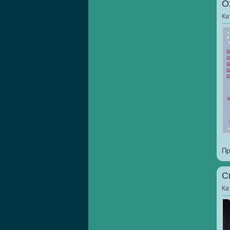
О
Ка
Пр
С
Ка