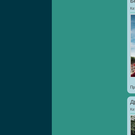
Б
Ка
Пр
Д
Ка