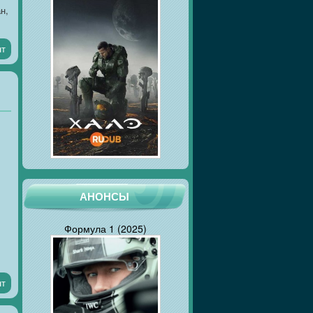
н,
нт
АНОНСЫ
Формула 1 (2025)
нт