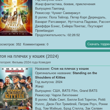
Жанр:фантастика, боевик, приключения
Выпущено:Таиланд
Режиссер: Чукиат Саквиракул
В ролях: Пола Тейлор, Петер Корп Дюрендаль,
Ванарат Ратсамират, Нуттхатча Падован, Рассе
Джеффри Бэнкс, Енйира Понгпас, Пхутхарит
Промбандал
Продолжительность: 02:26:52
Перевод:
Профессиональный многоголосый
[@MUZOBOZ@]
Скачать торре
осмотров: 352
Комментариев: 0
Качество:
WEB-DLRip
тоя на плечах у кошек (2024)
Размер:
2.05 GB
тегория:
Фильмы 2024 года Комедия
Стэллу преследует загадочное исчезновение отц
Название:
Стоя на плечах у кошек
случившееся 30 лет назад. Она возвращается в
Оригинальное название:
Standing on the
родной город, чтобы ухаживать за больной
Shoulders of Kitties
матерью. Однажды ночью её отец вышел на связ
Год выпуска: 2024
через старое радио. Теперь Стэлле предстоит
Жанр:
отправиться в путешествие во времени, чтобы
Выпущено: США, BATS Film, Grand BATS
вернуть его, активировав устройство Тахли
Режиссер: Чарли Лигнтенинг
Генезис.
В ролях: Майк Смит, Билли Боб Торнтон, Робб
Уэллс, Джон Пол Тремблей, Патрик Роуч, Ронни
Вуд, Том Мэйхью, Брэд Стелла, Зак Селвин