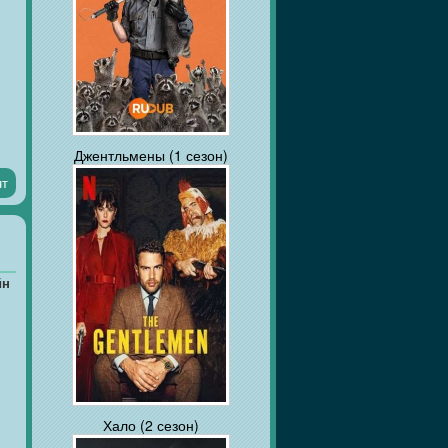
Джентльмены (1 сезон)
нт
йн
Хало (2 сезон)