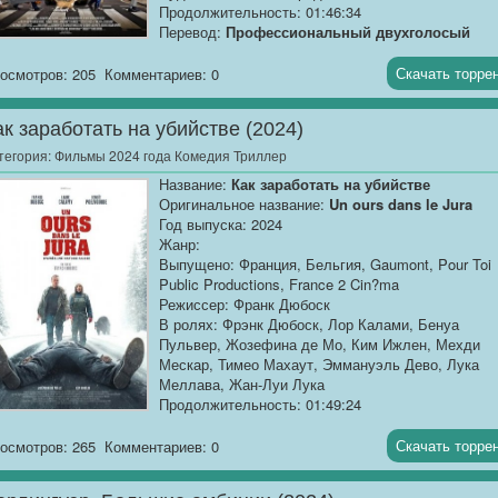
Продолжительность: 01:46:34
Перевод:
Профессиональный двухголосый
[КОЛОБОК]
Скачать торре
осмотров: 205
Комментариев: 0
Качество:
TS
Размер:
1.37 GB
ак заработать на убийстве (2024)
"Баблз" и "Говнорокеры"...
тегория:
Фильмы 2024 года Комедия Триллер
Название:
Как заработать на убийстве
Оригинальное название:
Un ours dans le Jura
Год выпуска: 2024
Жанр:
Выпущено: Франция, Бельгия, Gaumont, Pour Toi
Public Productions, France 2 Cin?ma
Режиссер: Франк Дюбоск
В ролях: Фрэнк Дюбоск, Лор Калами, Бенуа
Пульвер, Жозефина де Мо, Ким Ижлен, Мехди
Мескар, Тимео Махаут, Эммануэль Дево, Лука
Меллава, Жан-Луи Лука
Продолжительность: 01:49:24
Перевод:
Профессиональный многоголосый
["Синема УС"]
Скачать торре
осмотров: 265
Комментариев: 0
Качество:
TS