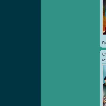
Пр
С
Ка