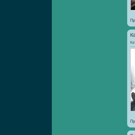
Пр
К
Ка
Пр