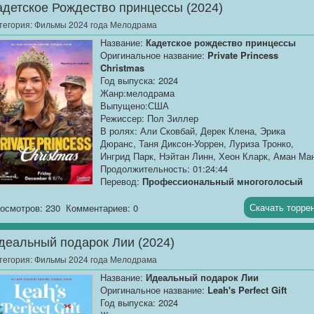
адетское Рождество принцессы (2024)
тегория:
Фильмы 2024 года Мелодрама
Название:
Кадетское рождество принцессы
Оригинальное название:
Private Princess
Christmas
Год выпуска: 2024
Жанр:мелодрама
Выпущено:США
Режиссер: Пол Зиллер
В ролях: Али Сковбай, Дерек Клена, Эрика
Дюранс, Таня Диксон-Уоррен, Луриза Тронко,
Ингрид Парк, Нэйтан Линн, Хеон Кларк, Аман Ма
Продолжительность: 01:24:44
Перевод:
Профессиональный многоголосый
["Синема УС"]
Скачать торре
осмотров: 230
Комментариев: 0
Качество:
WEB-DLRip
Размер:
1.37 GB
деальный подарок Лии (2024)
Принцесса Вайолет из Вингравии должна...
тегория:
Фильмы 2024 года Мелодрама
Название:
Идеальный подарок Лии
Оригинальное название:
Leah's Perfect Gift
Год выпуска: 2024