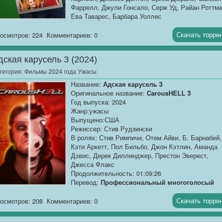
Фаррелл, Джули Гонсало, Серж Уд, Райан Роттма
Ева Таварес, Барбара Уоллес
Продолжительность: 01:24:50
Перевод:
Профессиональный многоголосый
Скачать торре
осмотров: 224
Комментариев: 0
[AlphaProject]
дская карусель 3 (2024)
Качество:...[/AlphaProject]
тегория:
Фильмы 2024 года Ужасы
Название:
Адская карусель 3
Оригинальное название:
CarousHELL 3
Год выпуска: 2024
Жанр:ужасы
Выпущено:США
Режиссер: Стив Рудзински
В ролях: Стив Римпичи, Отем Айви, Б. Барнабей,
Кэти Аркетт, Пол Бильбо, Джон Кэтлин, Аманда
Дэвис, Дерек Диллинджер, Престон Эверест,
Джесса Флакс
Продолжительность: 01:09:26
Перевод:
Профессиональный многоголосый
["Синема УС"]
Скачать торре
осмотров: 208
Комментариев: 0
Качество:
WEB-DLRip
Размер:
1.37 GB