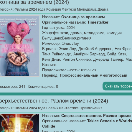
хотница за временем (2024)
Джо выходит на тропу войны чтобы отомстить
тегория:
Фильмы 2024 года Комедия Фэнтези Мелодрама Драма
Дюку, а...
Название:
Охотница за временем
Оригинальное название:
Timestalker
Год выпуска: 2024
Жанр:фэнтези, драма, мелодрама, комедия
Выпущено:Великобритания
Режиссер: Элис Лоу
В ролях: Элис Лоу, Джейкоб Андерсон, Ник Фрос
Таня Рейнольдс, Анайрин Барнард, Бойд Клэк,
Кейт Дики, Рентон Скиннер, Джералд Тайлер, Ма
Возниак
Продолжительность: 01:29:28
Перевод:
Профессиональный многоголосый
[@MUZOBOZ@]
Скачать торре
осмотров: 241
Комментариев: 0
Качество:
WEB-DLRip
Размер:
1.37 GB
верхъестественное. Разлом времени (2024)
Агнес перерождается...
тегория:
Фильмы 2024 года Боевик Фантастика Приключения
Название:
Сверхъестественное. Разлом време
Оригинальное название:
Taklee Genesis x Worlds
Collide
Год выпуска: 2024