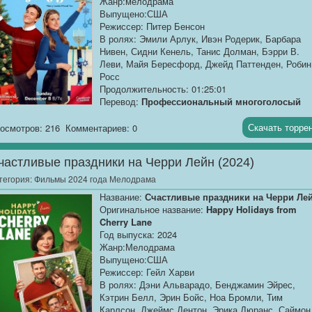
Жанр:мелодрама
Выпущено:США
Режиссер: Питер Бенсон
В ролях: Эмили Арлук, Ивэн Родерик, Барбара
Нивен, Сидни Кенель, Танис Долман, Бэрри В.
Леви, Майя Бересфорд, Джейд Паттенден, Робин
Росс
Продолжительность: 01:25:01
Перевод:
Профессиональный многоголосый
["Синема УС"]
Скачать торре
осмотров: 216
Комментариев: 0
Качество:
WEB-DLRip
Размер:
1.37 GB
частливые праздники на Черри Лейн (2024)
Лия - любительница Рождества, но из-за своей
тегория:
Фильмы 2024 года Мелодрама
еврейской...
Название:
Счастливые праздники на Черри Ле
Оригинальное название:
Happy Holidays from
Cherry Lane
Год выпуска: 2024
Жанр:Мелодрама
Выпущено:США
Режиссер: Гейл Харви
В ролях: Дэни Альварадо, Бенджамин Эйрес,
Кэтрин Белл, Эрин Бойс, Ноа Бромли, Тим
Карлсон, Джеймс Дентон, Эрика Дюранс, Саймон