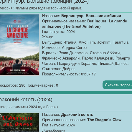
ерлингуэр. Большие амбиции (2024)
Размер:...
тегория:
Фильмы 2024 года Исторический Драма
Название:
Берлингуэр. Большие амбиции
Оригинальное название:
Berlinguer: La grande
ambizione (The Great Ambition)
Год выпуска: 2024
Жанр:
Выпущено: Италия, Vivo Film, Jolefilm, Tarantula
Режиссер: Андреа Сегре
В ролях: Элио Джермано, Стефано Аббати,
Франческо Аквароли, Паоло Калабрези, Роберто
Читран, Пьерлуиджи Коралло, Николай Данчев,
Святослав Добрев
Продолжительность: 01:57:17
Перевод:
Профессиональный многоголосый
["Синема УС"]
Скачать торре
осмотров: 290
Комментариев: 0
Качество:
TS
раконий коготь (2024)
Размер:...
тегория:
Фильмы 2024 года Боевик
Название:
Драконий коготь
Оригинальное название:
The Dragon's Claw
Год выпуска: 2024
Жанр:боевик