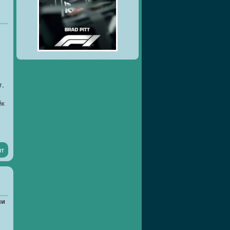
т,
йк
нт
ни