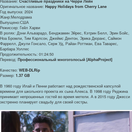
Название:
Счастливые праздники на Черри Лейн
Оригинальное название:
Happy Holidays from Cherry Lane
Год выпуска: 2024
Жанр:Мелодрама
Выпущено:США
Режиссер: Гейл Харви
В ролях: Дэни Альварадо, Бенджамин Эйрес, Кэтрин Белл, Эрин Бойс,
Ноа Бромли, Тим Карлсон, Джеймс Дентон, Эрика Дюранс, Саймон
Фаррелл, Джули Гонсало, Серж Уд, Райан Роттман, Ева Таварес,
Барбара Уоллес
Продолжительность: 01:24:50
Перевод:
Профессиональный многоголосый [AlphaProject]
Качество:
WEB-DLRip
Размер:
1.37 GB
В 1960 году Илай и Пенни работают над рождественской капсулой
времени для школьного проекта их сына Алекса. В 1998 году Реджина
принимает непрошенных гостей во время метели. А в 2015 году Джесси
экстренно планирует свадьбу для своей сестры.