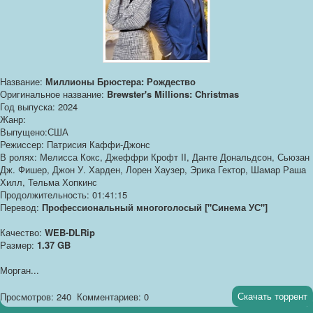
Название:
Миллионы Брюстера: Рождество
Оригинальное название:
Brewster's Millions: Christmas
Год выпуска: 2024
Жанр:
Выпущено:США
Режиссер: Патрисия Каффи-Джонс
В ролях: Мелисса Кокс, Джеффри Крофт II, Данте Дональдсон, Сьюзан
Дж. Фишер, Джон У. Харден, Лорен Хаузер, Эрика Гектор, Шамар Раша
Хилл, Тельма Хопкинс
Продолжительность: 01:41:15
Перевод:
Профессиональный многоголосый ["Синема УС"]
Качество:
WEB-DLRip
Размер:
1.37 GB
Морган...
Скачать торрент
Просмотров: 240
Комментариев: 0