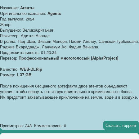
Название:
Агенты
Оригинальное название:
Agents
Год выпуска: 2024
Жанр:
Выпущено: Великобритания
Режиссер: Адитья Аванде
В ролях: Над Шам, Вивьен Монори, Наоми Уиллоу, Санджай Гурбаксани,
Раджив Бхарадвадж, Лануакум Ао, Фадил Венкапа
Продолжительность: 01:23:34
Перевод:
Профессиональный многоголосый [AlphaProject]
Качество:
WEB-DLRip
Размер:
1.37 GB
После похищения бесценного артефакта двое агентов объединяют
усилия, чтобы вернуть его из рук влиятельного криминального босса.
Им предстоит захватывающее приключение на земле, воде и в воздухе.
Скачать торрент
Просмотров: 248
Комментариев: 0