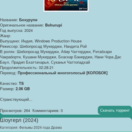
Название:
Бохурупи
Оригинальное название:
Bohurupi
Год выпуска: 2024
Жанр:
Выпущено: Индия, Windows Production House
Режиссер: Шибопросад Мукерджи, Нандита Рой
В ролях: Шибопросад Мукерджи, Абир Чаттерджи, Ритабхари
Чакраборти, Кушани Мукерджи, Бхаскар Банерджи, Нани Чора Дас
Баул, Прадип Бхаттачарья, Суканья Чаттопадхай
Продолжительность: 02:28:21
Перевод:
Профессиональный многоголосый [КОЛОБОК]
Качество:
TS
Размер:
2.06 GB
Странствующий...
Скачать торрент
Просмотров: 264
Комментариев: 0
Шоугерл (2024)
Категория:
Фильмы 2024 года Драма