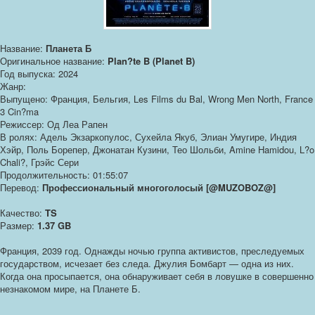
Название:
Планета Б
Оригинальное название:
Plan?te B (Planet B)
Год выпуска: 2024
Жанр:
Выпущено: Франция, Бельгия, Les Films du Bal, Wrong Men North, France
3 Cin?ma
Режиссер: Од Леа Рапен
В ролях: Адель Экзаркопулос, Сухейла Якуб, Элиан Умугире, Индия
Хэйр, Поль Борепер, Джонатан Кузини, Тео Шольби, Amine Hamidou, L?o
Chali?, Грэйс Сери
Продолжительность: 01:55:07
Перевод:
Профессиональный многоголосый [@MUZOBOZ@]
Качество:
TS
Размер:
1.37 GB
Франция, 2039 год. Однажды ночью группа активистов, преследуемых
государством, исчезает без следа. Джулия Бомбарт — одна из них.
Когда она просыпается, она обнаруживает себя в ловушке в совершенно
незнакомом мире, на Планете Б.