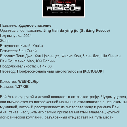
Название:
Ударное спасение
Оригинальное название:
Jing tian da ying jiu (Striking Rescue)
Год выпуска: 2024
Жанр:
Выпущено: Китай, Youku
Режиссер: Чэн Сыюй
В ролях: Тони Джа, Хун Цзюньцзя, Филип Кюн, Чэнь Дои, Ши Яньнэн,
Пэн Бо, Майкл Мао, Юй Болинь
Продолжительность: 01:47:00
Перевод:
Профессиональный многоголосый [КОЛОБОК]
Качество:
WEB-DLRip
Размер:
1.37 GB
Бай Ань с супругой и дочкой попадает в автокатастрофу. Чудом уцелев,
они выбираются из покорёженной машины и сталкиваются с незнакомым
мужчиной, который расстреливает из пистолета жену и ребёнка Бай
Аня. Узнав, что убить его семью приказал богатый владелец крупной
логистической компании, разъярённый отец встаёт на путь мести.