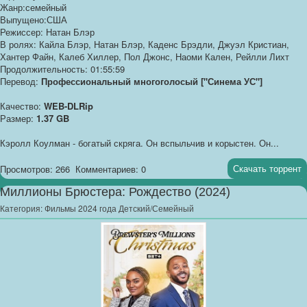
Жанр:семейный
Выпущено:США
Режиссер: Натан Блэр
В ролях: Кайла Блэр, Натан Блэр, Каденс Брэдли, Джуэл Кристиан,
Хантер Файн, Калеб Хиллер, Пол Джонс, Наоми Кален, Рейлли Лихт
Продолжительность: 01:55:59
Перевод:
Профессиональный многоголосый ["Синема УС"]
Качество:
WEB-DLRip
Размер:
1.37 GB
Кэролл Коулман - богатый скряга. Он вспыльчив и корыстен. Он...
Скачать торрент
Просмотров: 266
Комментариев: 0
Миллионы Брюстера: Рождество (2024)
Категория:
Фильмы 2024 года Детский/Семейный