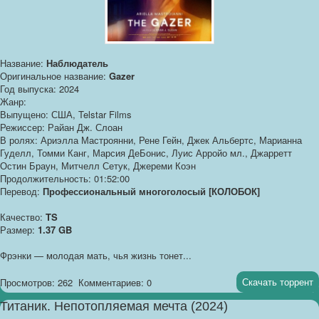
Название:
Наблюдатель
Оригинальное название:
Gazer
Год выпуска: 2024
Жанр:
Выпущено: США, Telstar Films
Режиссер: Райан Дж. Слоан
В ролях: Ариэлла Мастроянни, Рене Гейн, Джек Альбертс, Марианна
Гуделл, Томми Канг, Марсия ДеБонис, Луис Арройо мл., Джарретт
Остин Браун, Митчелл Сетук, Джереми Коэн
Продолжительность: 01:52:00
Перевод:
Профессиональный многоголосый [КОЛОБОК]
Качество:
TS
Размер:
1.37 GB
Фрэнки — молодая мать, чья жизнь тонет...
Скачать торрент
Просмотров: 262
Комментариев: 0
Титаник. Непотопляемая мечта (2024)