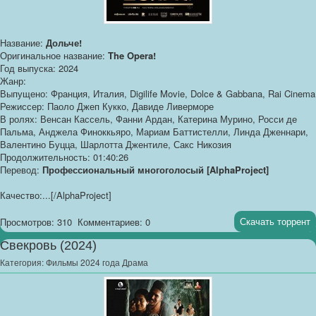
Название:
Дольче!
Оригинальное название:
The Opera!
Год выпуска: 2024
Жанр:
Выпущено: Франция, Италия, Digilife Movie, Dolce & Gabbana, Rai Cinema
Режиссер: Паоло Джеп Кукко, Давиде Ливерморе
В ролях: Венсан Кассель, Фанни Ардан, Катерина Мурино, Росси де
Пальма, Анджела Финоккьяро, Мариам Баттистелли, Линда Дженнари,
Валентино Буцца, Шарлотта Джентиле, Сакс Никозия
Продолжительность: 01:40:26
Перевод:
Профессиональный многоголосый [AlphaProject]
Качество:...[/AlphaProject]
Скачать торрент
Просмотров: 310
Комментариев: 0
Свекровь (2024)
Категория:
Фильмы 2024 года Драма