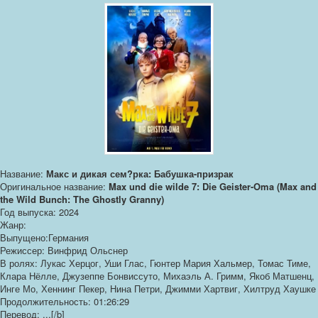
Название:
Макс и дикая сем?рка: Бабушка-призрак
Оригинальное название:
Max und die wilde 7: Die Geister-Oma (Max and
the Wild Bunch: The Ghostly Granny)
Год выпуска: 2024
Жанр:
Выпущено:Германия
Режиссер: Винфрид Ольснер
В ролях: Лукас Херцог, Уши Глас, Гюнтер Мария Хальмер, Томас Тиме,
Клара Нёлле, Джузеппе Бонвиссуто, Михаэль А. Гримм, Якоб Матшенц,
Инге Мо, Хеннинг Пекер, Нина Петри, Джимми Хартвиг, Хилтруд Хаушке
Продолжительность: 01:26:29
Перевод: ...[/b]