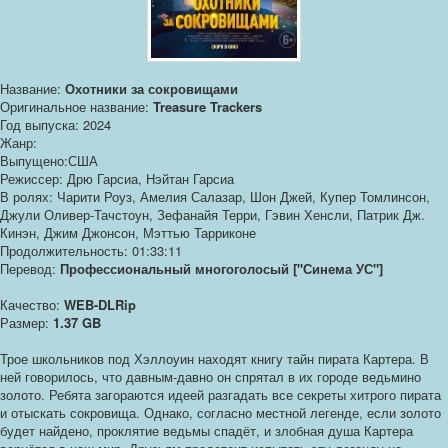
Название:
Охотники за сокровищами
Оригинальное название:
Treasure Trackers
Год выпуска: 2024
Жанр:
Выпущено:США
Режиссер: Дрю Гарсиа, Нэйтан Гарсиа
В ролях: Чарити Роуз, Амелия Салазар, Шон Джей, Купер Томлинсон,
Джули Оливер-Тачстоун, Зефанайя Терри, Гэвин Хенсли, Патрик Дж.
Кинэн, Джим Джонсон, Мэттью Тарриконе
Продолжительность: 01:33:11
Перевод:
Профессиональный многоголосый ["Синема УС"]
Качество:
WEB-DLRip
Размер:
1.37 GB
Трое школьников под Хэллоуин находят книгу тайн пирата Картера. В
ней говорилось, что давным-давно он спрятал в их городе ведьмино
золото. Ребята загораются идеей разгадать все секреты хитрого пирата
и отыскать сокровища. Однако, согласно местной легенде, если золото
будет найдено, проклятие ведьмы спадёт, и злобная душа Картера