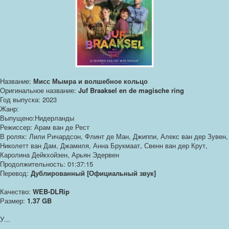
Название:
Мисс Мымра и волшебное кольцо
Оригинальное название:
Juf Braaksel en de magische ring
Год выпуска: 2023
Жанр:
Выпущено:Нидерланды
Режиссер: Арам ван де Рест
В ролях: Лили Ричардсон, Флинт де Ман, Джиппи, Алекс ван дер Зувен,
Николетт ван Дам, Джамиля, Анна Брукмаат, Свенн ван дер Крут,
Каролина Дейкхойзен, Арьян Эдервен
Продолжительность: 01:37:15
Перевод:
Дублированный [Официальный звук]
Качество:
WEB-DLRip
Размер:
1.37 GB
У...