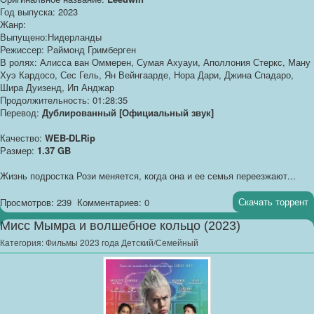
Год выпуска: 2023
Жанр:
Выпущено:Нидерланды
Режиссер: Раймонд Гримберген
В ролях: Алисса ван Оммерен, Сумая Ахуауи, Аполлония Стеркс, Ману
Хуэ Кардосо, Сес Гель, Ян Вейнгаарде, Нора Дари, Джина Спадаро,
Шира Дуизенд, Ип Анджар
Продолжительность: 01:28:35
Перевод:
Дублированный [Официальный звук]
Качество:
WEB-DLRip
Размер:
1.37 GB
Жизнь подростка Рози меняется, когда она и ее семья переезжают...
Скачать торрент
Просмотров: 239
Комментариев: 0
Мисс Мымра и волшебное кольцо (2023)
Категория:
Фильмы 2023 года Детский/Семейный