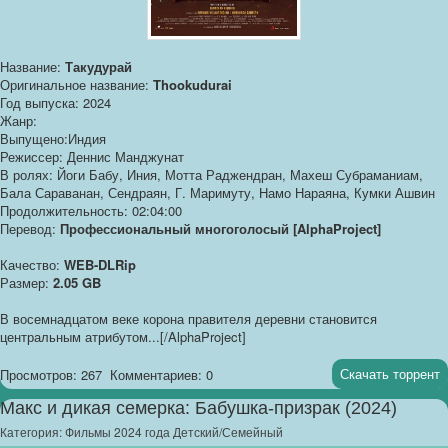
Название:
Такудурай
Оригинальное название:
Thookudurai
Год выпуска: 2024
Жанр:
Выпущено:Индия
Режиссер: Деннис Манджунат
В ролях: Йоги Бабу, Иния, Мотта Раджендран, Махеш Субраманиам,
Бала Сараванан, Сендраян, Г. Маримуту, Намо Нараяна, Кумки Ашвин
Продолжительность: 02:04:00
Перевод:
Профессиональный многоголосый [AlphaProject]
Качество:
WEB-DLRip
Размер:
2.05 GB
В восемнадцатом веке корона правителя деревни становится
центральным атрибутом...[/AlphaProject]
Скачать торрент
Просмотров: 267
Комментариев: 0
Макс и дикая семерка: Бабушка-призрак (2024)
Категория:
Фильмы 2024 года Детский/Семейный