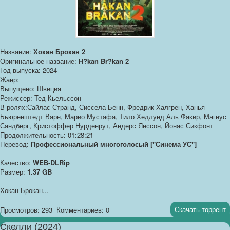
Название:
Хокан Брокан 2
Оригинальное название:
H?kan Br?kan 2
Год выпуска: 2024
Жанр:
Выпущено: Швеция
Режиссер: Тед Кьельссон
В ролях:Сайлас Странд, Сиссела Бенн, Фредрик Халгрен, Ханья
Бьюренштедт Варн, Марио Мустафа, Тило Хедлунд Аль Факир, Магнус
Сандберг, Кристоффер Нурденрут, Андерс Янссон, Йонас Сикфонт
Продолжительность: 01:28:21
Перевод:
Профессиональный многоголосый ["Синема УС"]
Качество:
WEB-DLRip
Размер:
1.37 GB
Хокан Брокан...
Скачать торрент
Просмотров: 293
Комментариев: 0
Скелли (2024)