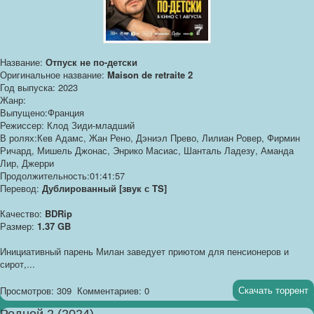
Название:
Отпуск не по-детски
Оригинальное название:
Maison de retraite 2
Год выпуска: 2023
Жанр:
Выпущено:Франция
Режиссер: Клод Зиди-младший
В ролях:Кев Адамс, Жан Рено, Дэниэл Прево, Лилиан Ровер, Фирмин
Ричард, Мишель Джонас, Энрико Масиас, Шанталь Ладезу, Аманда
Лир, Джерри
Продолжительность:01:41:57
Перевод:
Дублированный [звук с TS]
Качество:
BDRip
Размер:
1.37 GB
Инициативный парень Милан заведует приютом для пенсионеров и
сирот,...
Скачать торрент
Просмотров: 309
Комментариев: 0