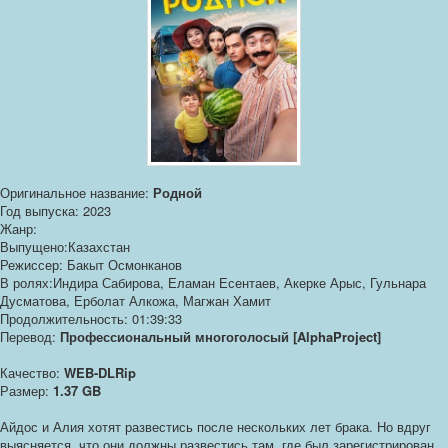
Оригинальное название:
Родной
Год выпуска: 2023
Жанр:
Выпущено:Казахстан
Режиссер: Бакыт Осмонканов
В ролях:Индира Сабирова, Еламан Есентаев, Акерке Арыс, Гульнара
Дусматова, Ерболат Алкожа, Магжан Хамит
Продолжительность: 01:39:33
Перевод:
Профессиональный многоголосый [AlphaProject]
Качество:
WEB-DLRip
Размер:
1.37 GB
Айдос и Алия хотят развестись после нескольких лет брака. Но вдруг
выясняется, что они должны развестись там, где был зарегистрирован