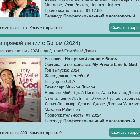
Маллерс, Иззи Рихтер, Чарльз Шафрен
Продолжительность: 01:17:59
Перевод:
Профессиональный многоголосый
["Синема УС"]
Скачать торре
осмотров: 219
Комментариев: 0
Качество:
WEB-DLRip
Размер:
1.37 GB
а прямой линии с Богом (2024)
Оливер пытается помешать своим родителям
тегория:
Фильмы 2024 года Детский/Семейный Драма
развестись...
Название:
На прямой линии с Богом
Оригинальное название:
My Private Line to God
Год выпуска: 2024
Жанр:драма, семейный
Выпущено:США
Режиссер: Миньон Пинсон
В ролях: Майя Джай Пинсон, Алия Батлер, Дена
Сэлли, Кевин И. Литтл, Эмилия Лу, Келси Хейли
Дениз Латтимор, Деннис Джонс, Джания Уильямс
Макария Робинсон
Продолжительность: 01:23:24
Перевод:
Профессиональный многоголосый
["Синема УС"]
Скачать торре
осмотров: 223
Комментариев: 0
Качество:
WEB-DLRip