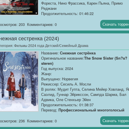
Фореста, Нино Фрассика, Карен Пьяна, Примо
Реджани
Продолжительность: 01:46:22
Перевод:
Профессиональный многоголосый
[AlphaProject]
Скачать торре
осмотров: 203
Комментариев: 0
Качество:
WEB-DLRip
нежная сестренка (2024)
Размер:
1.37 GB
тегория:
Фильмы 2024 года Детский/Семейный Драма
Кьяра на рождественские...[/AlphaProject]
Название:
Снежная сестрёнка
Оригинальное название:
The Snow Sister (Sn?s?
steren)
Год выпуска: 2024
Жанр:
Выпущено: Норвегия
Режиссер: Сесиль А. Мосли
В ролях: Мудит Гупта, Селина Мейер Ховланд, Я
Саэлид, Гуннар Эйрикссон, Сампда Шарма, Бал
Адвика, Оле Стенхьер Эйен
Продолжительность: 01:38:37
Перевод:
Профессиональный многоголосый
["Синема УС"]
Скачать торре
осмотров: 236
Комментариев: 0
Качество:
WEB-DLRip