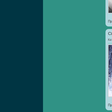
Пр
С
Ка
Пр