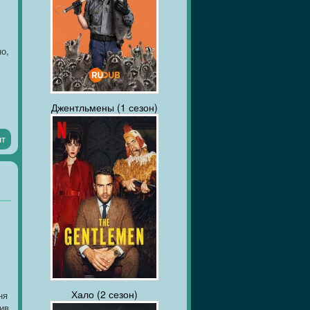
о,
Джентльмены (1 сезон)
нт
]
Хало (2 сезон)
ня
ив