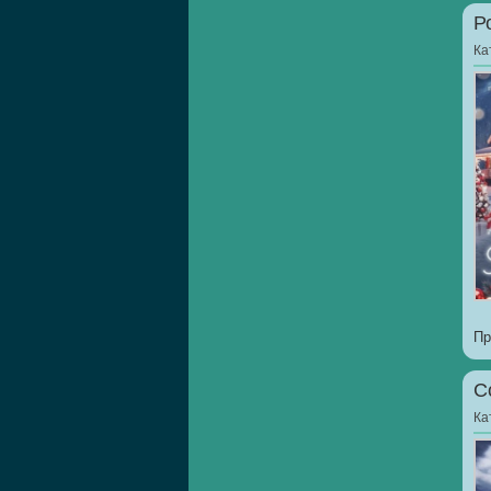
Р
Ка
Пр
С
Ка