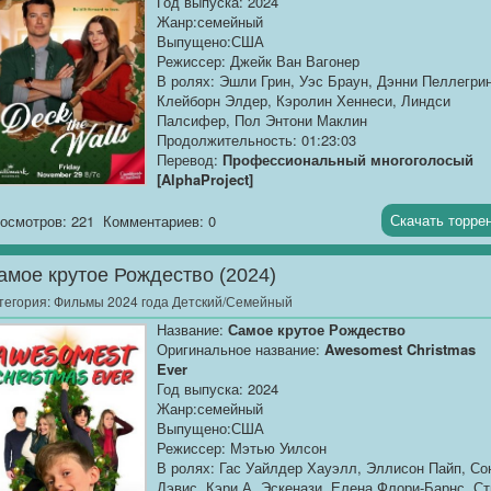
Год выпуска: 2024
Жанр:семейный
Выпущено:США
Режиссер: Джейк Ван Вагонер
В ролях: Эшли Грин, Уэс Браун, Дэнни Пеллегрин
Клейборн Элдер, Кэролин Хеннеси, Линдси
Палсифер, Пол Энтони Маклин
Продолжительность: 01:23:03
Перевод:
Профессиональный многоголосый
[AlphaProject]
Качество:
WEB-DLRip
Скачать торре
осмотров: 221
Комментариев: 0
Размер:
1.37 GB
амое крутое Рождество (2024)
Брат дизайнера Роуз принимает участие в
благотворительном преображении...[/AlphaProject
тегория:
Фильмы 2024 года Детский/Семейный
Название:
Самое крутое Рождество
Оригинальное название:
Awesomest Christmas
Ever
Год выпуска: 2024
Жанр:семейный
Выпущено:США
Режиссер: Мэтью Уилсон
В ролях: Гас Уайлдер Хауэлл, Эллисон Пайп, Со
Дэвис, Кэри А. Эскенази, Елена Флори-Барнс, Ст