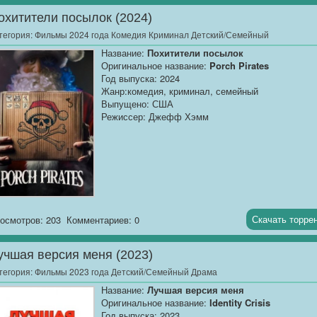
Размер:
1.37 GB
охитители посылок (2024)
Джой верит, что подарок тети Кей на ее день
тегория:
Фильмы 2024 года Комедия Криминал Детский/Семейный
рождения обладает божественной силой: прямой
Название:
Похитители посылок
связью с Богом, которая активируется, когда дво
Оригинальное название:
Porch Pirates
или более собираются во имя Его.
Год выпуска: 2024
Жанр:комедия, криминал, семейный
Выпущено: США
Режиссер: Джефф Хэмм
Скачать торре
осмотров: 203
Комментариев: 0
учшая версия меня (2023)
тегория:
Фильмы 2023 года Детский/Семейный Драма
Название:
Лучшая версия меня
Оригинальное название:
Identity Crisis
Год выпуска: 2023