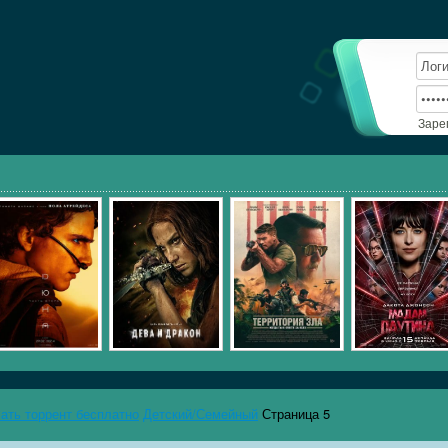
Заре
чать торрент бесплатно
Детский/Семейный
Страница 5