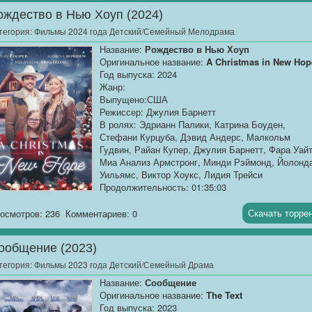
Размер:
1.37 GB
ождество в Нью Хоуп (2024)
По одноименному роману Майи Лунде. Мальчик,
тегория:
Фильмы 2024 года Детский/Семейный Мелодрама
чья семья, убитая...
Название:
Рождество в Нью Хоуп
Оригинальное название:
A Christmas in New Hop
Год выпуска: 2024
Жанр:
Выпущено:США
Режиссер: Джулия Барнетт
В ролях: Эдрианн Палики, Катрина Боуден,
Стефани Курцуба, Дэвид Андерс, Малкольм
Гудвин, Райан Купер, Джулия Барнетт, Фара Уайт
Миа Анализ Армстронг, Минди Рэймонд, Йолонд
Уильямс, Виктор Хоукс, Лидия Трейси
Продолжительность: 01:35:03
Перевод:
Профессиональный многоголосый
[AlphaProject]
Скачать торре
осмотров: 236
Комментариев: 0
Качество:
WEB-DLRip
ообщение (2023)
Размер:...[/AlphaProject]
тегория:
Фильмы 2023 года Детский/Семейный Драма
Название:
Сообщение
Оригинальное название:
The Text
Год выпуска: 2023