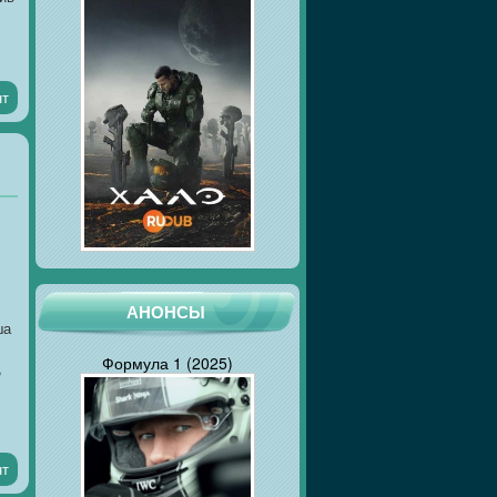
нт
АНОНСЫ
ша
,
Формула 1 (2025)
,
нт