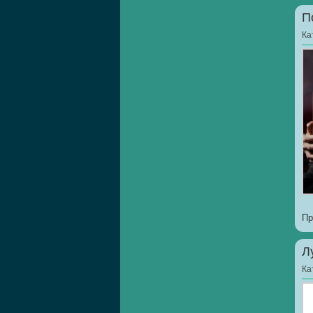
П
Ка
Пр
Л
Ка