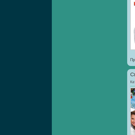
Пр
С
Ка