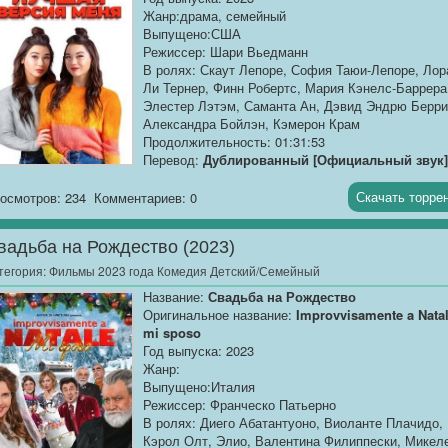
Жанр:драма, семейный
Выпущено:США
Режиссер: Шари Вьедманн
В ролях: Скаут Лепоре, София Таюи-Лепоре, Лор
Ли Тернер, Финн Робертс, Мария Кэнелс-Баррера
Элестер Лэтэм, Саманта Ан, Дэвид Эндрю Берри
В ролях: Фил Мендоса, Джей Ди Уолтерс, Райан 
Александра Бойлэн, Кэмерон Крам
Джонсон, Кара Райнер, Ноа Арчибальд, Ларри
Продолжительность: 01:31:53
Кэссиди, Бруклин Рэй Давила, Дэвид Д. Форд,
Перевод:
Дублированный [Официальный звук]
Эрик Хэнсон,...
Качество:
WEB-DLRip
Скачать торре
осмотров: 234
Комментариев: 0
Размер:
1.37 GB
вадьба на Рождество (2023)
Талантливая, но застенчивая...
тегория:
Фильмы 2023 года Комедия Детский/Семейный
Название:
Свадьба на Рождество
Оригинальное название:
Improvvisamente a Nata
mi sposo
Год выпуска: 2023
Жанр:
Выпущено:Италия
Режиссер: Франческо Патьерно
В ролях: Диего Абатантуоно, Виоланте Плачидо,
Кэрол Олт, Элио, Валентина Филиппески, Микел