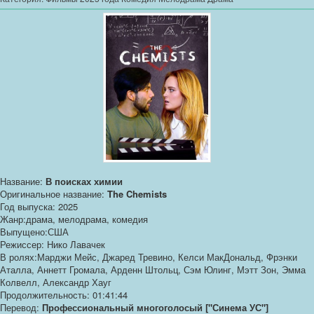
Название:
В поисках химии
Оригинальное название:
The Chemists
Год выпуска: 2025
Жанр:драма, мелодрама, комедия
Выпущено:США
Режиссер: Нико Лавачек
В ролях:Марджи Мейс, Джаред Тревино, Келси МакДональд, Фрэнки
Аталла, Аннетт Громала, Арденн Штольц, Сэм Юлинг, Мэтт Зон, Эмма
Колвелл, Александр Хауг
Продолжительность: 01:41:44
Перевод:
Профессиональный многоголосый ["Синема УС"]