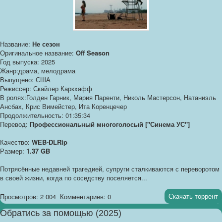
Название:
Не сезон
Оригинальное название:
Off Season
Год выпуска: 2025
Жанр:драма, мелодрама
Выпущено: США
Режиссер: Скайлер Каркхафф
В ролях:Голден Гарник, Мария Паренти, Николь Мастерсон, Натаниэль
Ансбах, Крис Вимейстер, Ита Коренцечер
Продолжительность: 01:35:34
Перевод:
Профессиональный многоголосый ["Синема УС"]
Качество:
WEB-DLRip
Размер:
1.37 GB
Потрясённые недавней трагедией, супруги сталкиваются с переворотом
в своей жизни, когда по соседству поселяется...
Скачать торрент
Просмотров: 2 004
Комментариев: 0
Обратись за помощью (2025)