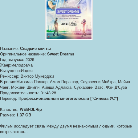
Название:
Сладкие мечты
Оригинальное название:
Sweet Dreams
Год выпуска: 2025
Жанр:мелодрама
Выпущено:Индия
Режиссер: Виктор Мукерджи
В ролях:Митхила Палкар, Амол Парашар, Саурасени Майтра, Мейян
Чанг, Мохини Шимпи, Айеша Адлакха, Суккаранн Ватс, Фэй Д'Суза
Продолжительность: 01:48:28
Перевод:
Профессиональный многоголосый ["Синема УС"]
Качество:
WEB-DLRip
Размер:
1.37 GB
Фильм исследует связь между двумя незнакомыми людьми, которые
встречаются...