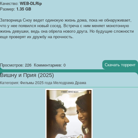
Качество:
WEB-DLRip
Размер:
1.35 GB
Затворница Сноу ведет одинокую жизнь дома, пока не обнаруживает,
что у нее появился новый сосед. Встреча с ним меняет монотонную
жизнь девушки, ведь она обрела нового друга. Но будущие сложности
еще проверят их дружбу на прочность.
Скачать торрент
Просмотров: 226
Комментариев: 0
Вишну и Прия (2025)
Категория:
Фильмы 2025 года Мелодрама Драма