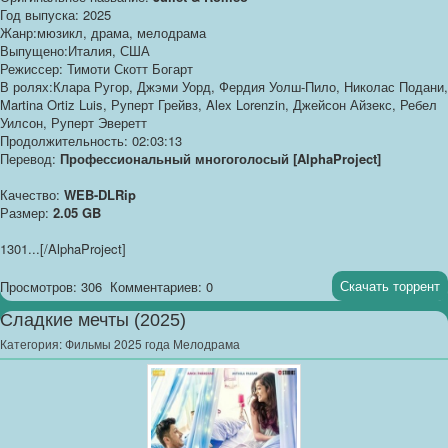
Год выпуска: 2025
Жанр:мюзикл, драма, мелодрама
Выпущено:Италия, США
Режиссер: Тимоти Скотт Богарт
В ролях:Клара Ругор, Джэми Уорд, Фердия Уолш-Пило, Николас Подани,
Martina Ortiz Luis, Руперт Грейвз, Alex Lorenzin, Джейсон Айзекс, Ребел
Уилсон, Руперт Эверетт
Продолжительность: 02:03:13
Перевод:
Профессиональный многоголосый [AlphaProject]
Качество:
WEB-DLRip
Размер:
2.05 GB
1301...[/AlphaProject]
Скачать торрент
Просмотров: 306
Комментариев: 0
Сладкие мечты (2025)
Категория:
Фильмы 2025 года Мелодрама