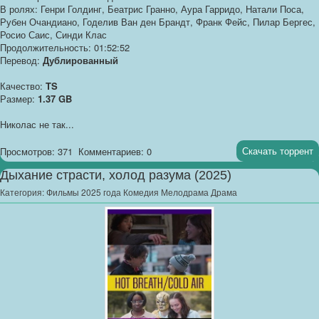
В ролях: Генри Голдинг, Беатрис Гранно, Аура Гарридо, Натали Поса,
Рубен Очандиано, Годелив Ван ден Брандт, Франк Фейс, Пилар Бергес,
Росио Саис, Синди Клас
Продолжительность: 01:52:52
Перевод:
Дублированный
Качество:
TS
Размер:
1.37 GB
Николас не так...
Скачать торрент
Просмотров: 371
Комментариев: 0
Дыхание страсти, холод разума (2025)
Категория:
Фильмы 2025 года Комедия Мелодрама Драма