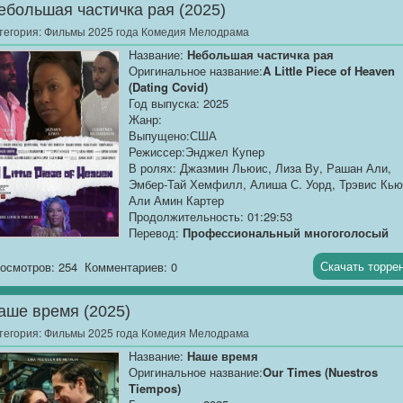
ебольшая частичка рая (2025)
тегория:
Фильмы 2025 года Комедия Мелодрама
Название:
Небольшая частичка рая
Оригинальное название:
A Little Piece of Heaven
(Dating Covid)
Год выпуска: 2025
Жанр:
Выпущено:США
Режиссер:Энджел Купер
В ролях: Джазмин Льюис, Лиза Ву, Рашан Али,
Эмбер-Тай Хемфилл, Алиша С. Уорд, Трэвис Кью
Али Амин Картер
Продолжительность: 01:29:53
Перевод:
Профессиональный многоголосый
["Синема УС"]
Скачать торре
осмотров: 254
Комментариев: 0
Качество:
WEB-DLRip
Размер:
1.37 GB
аше время (2025)
Жизнь главной героини перевернулась с ног на
тегория:
Фильмы 2025 года Комедия Мелодрама
голову, когда на неё ополчились сразу несколько
Название:
Наше время
сообществ. Пытаясь разобраться с навалившими
Оригинальное название:
Our Times (Nuestros
на неё проблемами, она неожиданно влюбилась 
Tiempos)
парня с необычным именем Ковид.