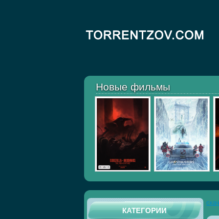
Новые фильмы
ска
КАТЕГОРИИ