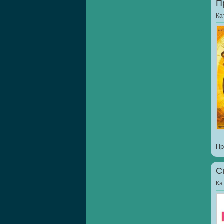
П
Ка
Пр
С
Ка