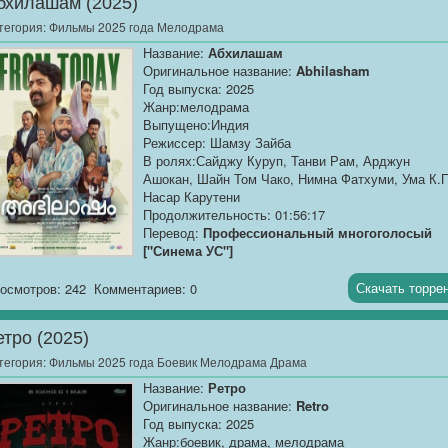
бхилашам (2025)
Шепард Торн, недавно вернувшийся с войны,
тегория:
Фильмы 2025 года Мелодрама
устраивается...
Название:
Абхилашам
Оригинальное название:
Abhilasham
Год выпуска: 2025
Жанр:мелодрама
Выпущено:Индия
Режиссер: Шамзу Зайба
В ролях:Сайджу Куруп, Танви Рам, Арджун
Ашокан, Шайн Том Чако, Нимна Фатхуми, Ума К.П
Насар Карутени
Продолжительность: 01:56:17
Перевод:
Профессиональный многоголосый
["Синема УС"]
Качество:
WEB-DLRip
Скачать торре
осмотров: 242
Комментариев: 0
Размер:
1.37 GB
етро (2025)
Два друга детства, разлучённые временем и
невыраженными чувствами, снова встречаются в
тегория:
Фильмы 2025 года Боевик Мелодрама Драма
родном городе. Абхилаш видит шанс начать всё
Название:
Ретро
сначала с Шерин, но прошлое всё ещё мешает и
Оригинальное название:
Retro
Год выпуска: 2025
Жанр:боевик, драма, мелодрама