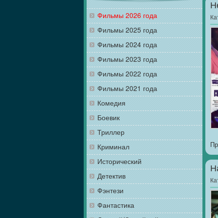
Н
Фильмы 2026 года
Ка
Фильмы 2025 года
Фильмы 2024 года
Фильмы 2023 года
Фильмы 2022 года
Фильмы 2021 года
Комедия
Боевик
Триллер
Пр
Криминал
Исторический
Н
Детектив
Ка
Фэнтези
Фантастика