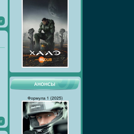
нт
АНОНСЫ
Формула 1 (2025)
нт