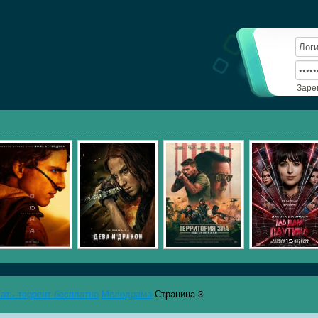
Заре
чать торрент бесплатно
Мелодрама
Страница 3