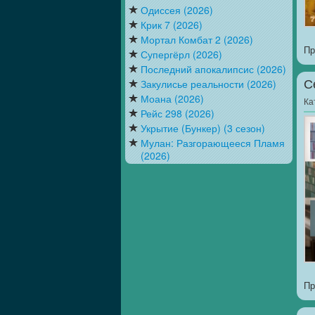
Одиссея (2026)
Крик 7 (2026)
Мортал Комбат 2 (2026)
Пр
Супергёрл (2026)
Последний апокалипсис (2026)
Закулисье реальности (2026)
С
Моана (2026)
Ка
Рейс 298 (2026)
Укрытие (Бункер) (3 сезон)
Мулан: Разгорающееся Пламя
(2026)
Пр