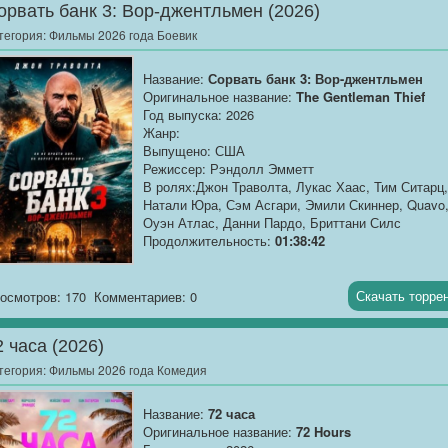
орвать банк 3: Вор-джентльмен (2026)
тегория:
Фильмы 2026 года Боевик
Название:
Сорвать банк 3: Вор-джентльмен
Оригинальное название:
The Gentleman Thief
Год выпуска: 2026
Жанр:
Выпущено: США
Режиссер: Рэндолл Эмметт
В ролях:Джон Траволта, Лукас Хаас, Тим Ситарц,
Натали Юра, Сэм Асгари, Эмили Скиннер, Quavo
Оуэн Атлас, Данни Пардо, Бриттани Силс
Продолжительность:
01:38:42
О фильме
: Бывший вор-виртуоз Мейсон Годдард
давно отошёл от дел, наслаждаясь тихой жизнь
Скачать торре
осмотров: 170
Комментариев: 0
вдали от криминального мира. Но его
спокойствие...
2 часа (2026)
тегория:
Фильмы 2026 года Комедия
Название:
72 часа
Оригинальное название:
72 Hours