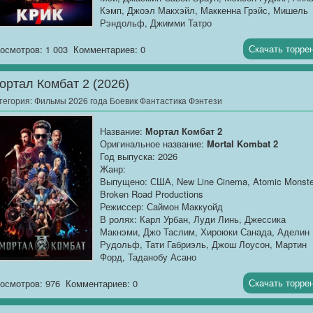
Кэмп, Джоэл Макхэйл, Маккенна Грэйс, Мишель
Рэндольф, Джимми Татро
Продолжительность:
01:48:45
Скачать торре
осмотров: 1 003
Комментариев: 0
О фильме
: Сидни Прескотт наконец обрела поко
она живёт в уютном доме в тихом городке, расти
ортал Комбат 2 (2026)
дочь и пытается забыть кошмары, преследовавш
её десятилетиями. Но когда в их районе находят
тегория:
Фильмы 2026 года Боевик Фантастика Фэнтези
тело с неизменной маской Призрачного Лица,
иллюзия безопасности рушится в одночасье.
Название:
Мортал Комбат 2
Новый убийца не просто копирует почерк
Оригинальное название:
Mortal Kombat 2
предыдущих маньяков — он охотится именно за 
Год выпуска: 2026
семьёй, и первой целью становится дочь Сидни.
Жанр:
Сидни понимает: полиция бессильна, а старые
Выпущено: США, New Line Cinema, Atomic Monste
правила игры больше не работают. Ей снова
Broken Road Productions
приходится примерять роль жертвы и охотницы
Режиссер: Саймон Маккуойд
одновременно, но теперь ставки выше, чем когда
В ролях: Карл Урбан, Луди Линь, Джессика
либо. На помощь приходит Гейл Уизерс, чьё
Макнэми, Джо Таслим, Хироюки Санада, Аделин
журналистское чутьё подсказывает, что этот
Рудольф, Тати Габриэль, Джош Лоусон, Мартин
убийца знает о Сидни то, чего не знают другие. В
Форд, Таданобу Асано
финальной схватке, где прошлое и настоящее
Продолжительность:
01:44:27
сплетаются в кровавый узел, женщина должна
Скачать торре
осмотров: 976
Комментариев: 0
задать себе главный вопрос: можно ли убить
О фильме
: 8 мая 2026 года в прокат вышел
призрака, если он живёт в твоей собственной
«Мортал Комбат 2» — долгожданное
голове?