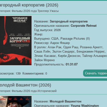
агородный корпоратив (2026)
О фильме
: В тихом американском городке, где...
тегория:
Фильмы 2026 года Триллер Ужасы
Название:
Загородный корпоратив
Оригинальное название:
Corporate Retreat
Год выпуска: 2026
Жанр:
Выпущено: США, Passage Pictures (II)
Режиссер: Аарон Фишер
В ролях: Алан Рак, Одея Раш, Розанна Аркетт,
Саша Лэйн, Эштон Сандерс, Бенджамин Норрис,
Элиас Касавас, Кирби Джонсон, Тайлер Альварес
Зайон Морено
Продолжительность:
01:31:07
О фильме
: На выездном тренинге по сплочению
Скачать торре
осмотров: 139
Комментариев: 0
команды глава компании начинает охоту на свои
же подчинённых.
олодой Вашингтон (2026)
тегория:
Фильмы 2026 года Исторический
Название:
Молодой Вашингтон
Оригинальное название:
Young Washington