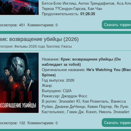
Бетси-Блю Инглиш, Антон Трендафилов, Аса Али
Тереза ??Сендон-Гарсиа, Кая Чан
Продолжительность:
01:26:35
О фильме
: Рейс 298 из Сиэтла в Новый Орлеан
Скачать торре
осмотров: 451
Комментариев: 0
начинается как обычный полёт, но быстро
превращается в кошмар. Джереми оказывается в
рик: возвращение убийцы (2026)
эпицентре катастрофы,...
тегория:
Фильмы 2026 года Триллер Ужасы
Название:
Крик: возвращение убийцы (Он
наблюдает за тобой)
Оригинальное название:
He's Watching You (Blac
Spines)
Год выпуска: 2026
Жанр:
Выпущено: США
Режиссер: Джордон Фосс
В ролях: Элизабет Ю, Кая Розенталь, Ванесса
Рубио, Джанни ДеЧенцо, Кевин Портер, Ян Луис
Кастельянос, Гэвин Дж. Коноп, Николь Элизабет
Бергер, Тиана Ле. Гилберт Овуор, Брэндон Мело
Кейси Миллс
Скачать торре
осмотров: 132
Комментариев: 0
Продолжительность:
01:43:32