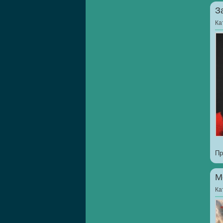
З
Ка
Пр
М
Ка