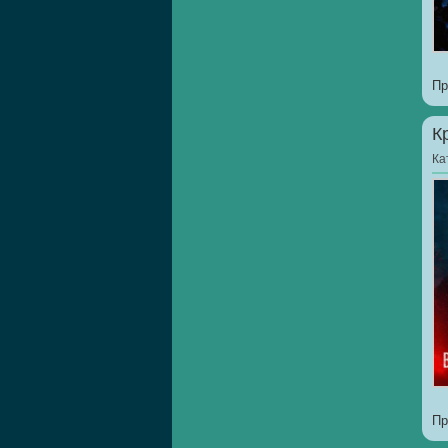
Пр
К
Ка
Пр