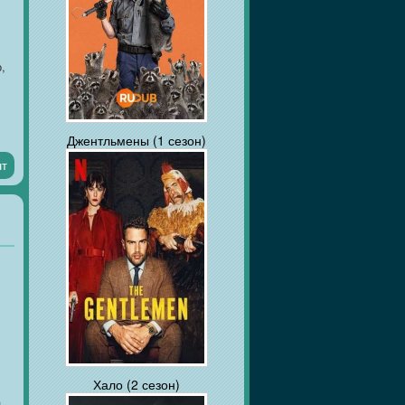
,
Джентльмены (1 сезон)
-
нт
Хало (2 сезон)
а