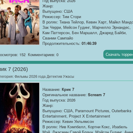
Год выпуска: 2026
Жанр:
Выпущено: США
Режиссер: Тим Стори
В ролях: Тиана Тейлор, Кевин Харт, Майкл Мандо
Зак Черри, Мейсон Гудинг, Марчелло Эрнандес,
Кам Паттерсон, Бен Маршалл, Джаред Байби,
Сванми Сампайо
Продолжительность:
01:46:39
Описание
: Ради спасения карьеры 40-летний топ
Скачать торре
осмотров: 152
Комментариев: 0
менеджер вливается в компанию 20-тилетних на
безумном мальчишнике в Майами, после того как
рик 7 (2026)
его случайно добавили в их групповой...
тегория:
Фильмы 2026 года Детектив Ужасы
Название:
Крик 7
Оригинальное название:
Scream 7
Год выпуска: 2026
Жанр:
Выпущено: США, Paramount Pictures, Outerbanks
Entertainment, Project X Entertainment
Режиссер: Кевин Уильямсон
В ролях: Нив Кэмпбелл, Кортни Кокс, Изабель
Мэй, Джасмин Савой Браун, Мэйсон Гудинг, Анн