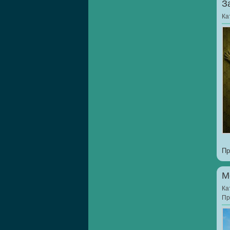
З
Ка
Пр
М
Ка
Пр