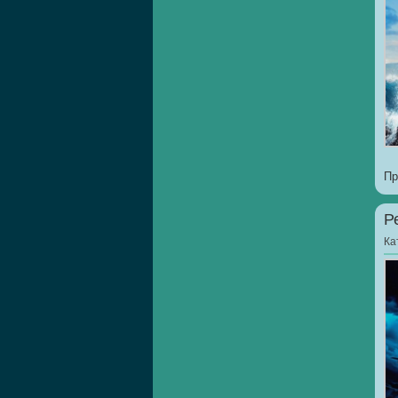
Пр
Р
Ка