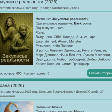
акулисье реальности (2026)
продолжение...
тегория:
Фильмы 2026 года Триллер Фантастика Ужасы
Название:
Закулисье реальности
Оригинальное название:
Backrooms
Год выпуска: 2026
Жанр:
Выпущено: США, Канада, A24, 21 Laps
Entertainment, Atomic Monster
Режиссер: Кейн Парсонс
В ролях: Чиветел Эджиофор, Ренате Реинсве,
Марк Дюпласс, Финн Беннетт, Лукита Максвелл,
Эван Джогиа, Роберт Боброцкий, Эмбер Эмброуз,
Криста Косонен, Филип Грэйнджер
Продолжительность:
01:50:28
Скачать торре
осмотров: 650
Комментариев: 0
О фильме
: Когда неудачливый продавец мебели
Кларк обнаруживает скрытый...
оана (2026)
тегория:
Фильмы 2026 года Комедия Боевик Фэнтези Детский/Семейный
иключения
Название:
Моана
Оригинальное название:
Moana