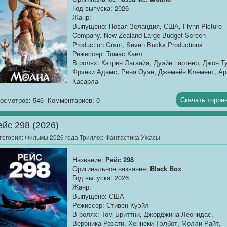
Год выпуска: 2026
Жанр:
Выпущено: Новая Зеландия, США, Flynn Picture
Company, New Zealand Large Budget Screen
Production Grant, Seven Bucks Productions
Режиссер: Томас Каил
В ролях: Кэтрин Лагаайя, Дуэйн партнер, Джон Т
Фрэнки Адамс, Рина Оуэн, Джемейн Клемент, Ар
Касарла
Продолжительность:
01:47:16
Скачать торре
осмотров: 546
Комментариев: 0
О фильме
: Моана, дочь вождя острова Мотунуи,
детства чувствует необычную связь с океаном,...
ейс 298 (2026)
тегория:
Фильмы 2026 года Триллер Фантастика Ужасы
Название:
Рейс 298
Оригинальное название:
Black Box
Год выпуска: 2026
Жанр:
Выпущено: США
Режиссер: Стивен Куэйл
В ролях: Том Бриттни, Джорджина Леонидас,
Вероника Розати, Хеннеки Тэлбот, Молли Райт,