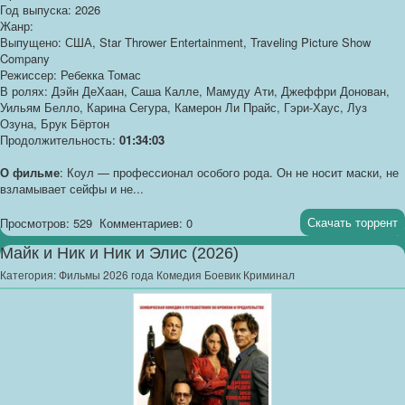
Год выпуска: 2026
Жанр:
Выпущено: США, Star Thrower Entertainment, Traveling Picture Show
Company
Режиссер: Ребекка Томас
В ролях: Дэйн ДеХаан, Саша Калле, Мамуду Ати, Джеффри Донован,
Уильям Белло, Карина Сегура, Камерон Ли Прайс, Гэри-Хаус, Луз
Озуна, Брук Бёртон
Продолжительность:
01:34:03
О фильме
: Коул — профессионал особого рода. Он не носит маски, не
взламывает сейфы и не...
Скачать торрент
Просмотров: 529
Комментариев: 0
Майк и Ник и Ник и Элис (2026)
Категория:
Фильмы 2026 года Комедия Боевик Криминал