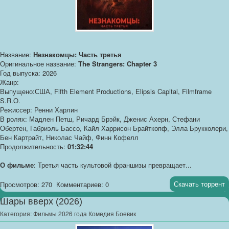
Название:
Незнакомцы: Часть третья
Оригинальное название:
The Strangers: Chapter 3
Год выпуска: 2026
Жанр:
Выпущено:США, Fifth Element Productions, Elipsis Capital, Filmframe
S.R.O.
Режиссер: Ренни Харлин
В ролях: Мадлен Петш, Ричард Брэйк, Дженис Ахерн, Стефани
Обертен, Габриэль Бассо, Кайл Харрисон Брайткопф, Элла Брукколери,
Бен Картрайт, Николас Чайф, Финн Кофелл
Продолжительность:
01:32:44
О фильме
: Третья часть культовой франшизы превращает...
Скачать торрент
Просмотров: 270
Комментариев: 0
Шары вверх (2026)
Категория:
Фильмы 2026 года Комедия Боевик