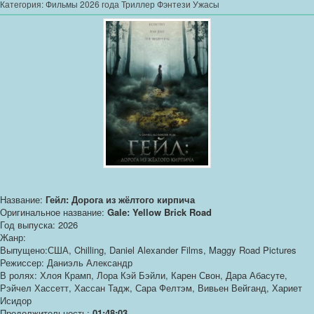
Категория:
Фильмы 2026 года Триллер Фэнтези Ужасы
Название:
Гейл: Дорога из жёлтого кирпича
Оригинальное название:
Gale: Yellow Brick Road
Год выпуска: 2026
Жанр:
Выпущено:США, Chilling, Daniel Alexander Films, Maggy Road Pictures
Режиссер: Даниэль Александр
В ролях: Хлоя Крамп, Лора Кэй Бэйли, Карен Свон, Дара Абасуте,
Рэйчел Хассетт, Хассан Тадж, Сара Фелтэм, Вивьен Вейганд, Хариет
Исидор
Продолжительность:
01:48:03