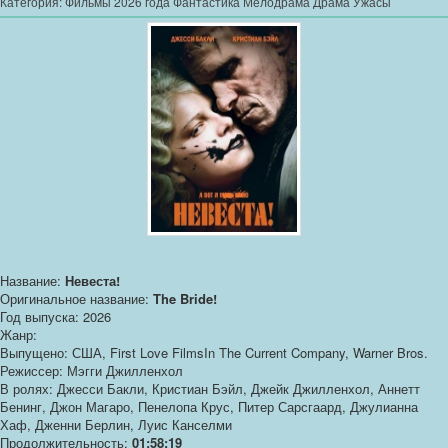
Категория:
Фильмы 2026 года Фантастика Мелодрама Драма Ужасы
Название:
Невеста!
Оригинальное название:
The Bride!
Год выпуска: 2026
Жанр:
Выпущено: США, First Love FilmsIn The Current Company, Warner Bros.
Режиссер: Мэгги Джилленхол
В ролях: Джесси Бакли, Кристиан Бэйл, Джейк Джилленхол, Аннетт
Бенинг, Джон Магаро, Пенелопа Крус, Питер Сарсгаард, Джулианна
Хаф, Дженни Берлин, Луис Канселми
Продолжительность:
01:58:19