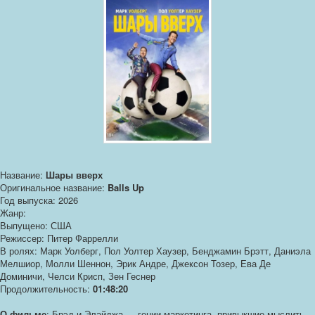
Название:
Шары вверх
Оригинальное название:
Balls Up
Год выпуска: 2026
Жанр:
Выпущено: США
Режиссер: Питер Фаррелли
В ролях: Марк Уолберг, Пол Уолтер Хаузер, Бенджамин Брэтт, Даниэла
Мелшиор, Молли Шеннон, Эрик Андре, Джексон Тозер, Ева Де
Доминичи, Челси Крисп, Зен Геснер
Продолжительность:
01:48:20
О фильме
: Брэд и Элайджа — гении маркетинга, привыкшие мыслить