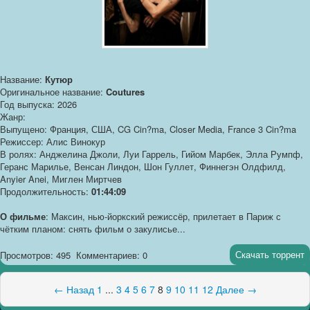
Название:
Кутюр
Оригинальное название:
Coutures
Год выпуска: 2026
Жанр:
Выпущено: Франция, США, CG Cin?ma, Closer Media, France 3 Cin?ma
Режиссер: Алис Винокур
В ролях: Анджелина Джоли, Луи Гаррель, Гийом Марбек, Элла Румпф,
Геранс Марилье, Венсан Линдон, Шон Гуллет, Финнегэн Олдфилд,
Anyier Anei, Миглен Миртчев
Продолжительность:
01:44:09
О фильме
: Максин, нью-йоркский режиссёр, прилетает в Париж с
чётким планом: снять фильм о закулисье...
Скачать торрент
Просмотров: 495
Комментариев: 0
← Назад
1
...
3
4
5
6
7
8
9
10
11
12
Далее →