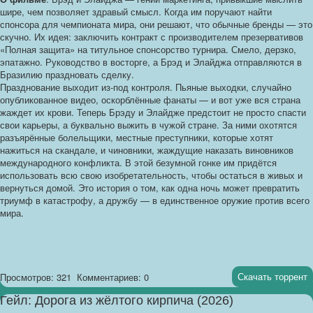
шире, чем позволяет здравый смысл. Когда им поручают найти
спонсора для чемпионата мира, они решают, что обычные бренды — это
скучно. Их идея: заключить контракт с производителем презервативов
«Полная защита» на титульное спонсорство турнира. Смело, дерзко,
эпатажно. Руководство в восторге, а Брэд и Элайджа отправляются в
Бразилию праздновать сделку.
Празднование выходит из-под контроля. Пьяные выходки, случайно
опубликованное видео, оскорблённые фанаты — и вот уже вся страна
жаждет их крови. Теперь Брэду и Элайдже предстоит не просто спасти
свои карьеры, а буквально выжить в чужой стране. За ними охотятся
разъярённые болельщики, местные преступники, которые хотят
нажиться на скандале, и чиновники, жаждущие наказать виновников
международного конфликта. В этой безумной гонке им придётся
использовать всю свою изобретательность, чтобы остаться в живых и
вернуться домой. Это история о том, как одна ночь может превратить
триумф в катастрофу, а дружбу — в единственное оружие против всего
мира.
Скачать торрент
Просмотров: 321
Комментариев: 0
Гейл: Дорога из жёлтого кирпича (2026)