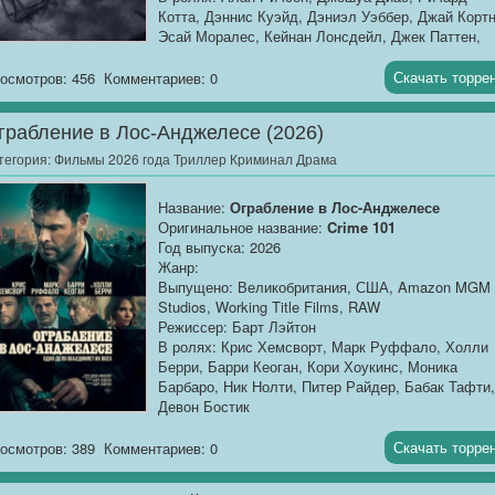
Котта, Дэннис Куэйд, Дэниэл Уэббер, Джай Кортн
Эсай Моралес, Кейнан Лонсдейл, Джек Паттен,
Стэфан Джеймс, Дэвид Томлинсон, Джейк Райан
Кристофер Кирби, Джои Виейра, Блейк Ричардсо
Скачать торре
осмотров: 456
Комментариев: 0
Продолжительность:
01:49:19
грабление в Лос-Анджелесе (2026)
О фильме
: Глухой лес, последний этап отбора в
элитное подразделение рейнджеров. Группа
тегория:
Фильмы 2026 года Триллер Криминал Драма
новобранцев, измотанных многодневными
учениями, получает финальное задание: найти
Название:
Ограбление в Лос-Анджелесе
точку эвакуации и не убить друг друга раньше
Оригинальное название:
Crime 101
времени. Для сапёра с позывным «81» это прост
Год выпуска: 2026
очередной экзамен, который нужно сдать, чтобы
Жанр:
наконец получить заветный значок. Но вместо
Выпущено: Великобритания, США, Amazon MGM
штатных провокаций инструкторов лес преподнос
Studios, Working Title Films, RAW
сюрприз, не предусмотренный ни одним учебным
Режиссер: Барт Лэйтон
планом.
В ролях: Крис Хемсворт, Марк Руффало, Холли
Из-за деревьев выходит Оно — тридцатифутовая
Берри, Барри Кеоган, Кори Хоукинс, Моника
машина смерти, созданная не для парадов.
Барбаро, Ник Нолти, Питер Райдер, Бабак Тафти,
Бронированный гигант с единственной программо
Девон Бостик
уничтожить всё, что движется. Пока командиры н
Продолжительность:
02:19:13
базе в панике выясняют, чей это робот и как он
Скачать торре
осмотров: 389
Комментариев: 0
здесь оказался, рекруты превращаются из
О фильме
: Тихоокеанское побережье сотрясает
стажёров в дичь. Связь с внешним миром
серия виртуозных ограблений: неизвестный...
потеряна, патроны не берут броню, а лес горит п