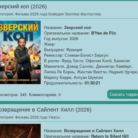
остросюжетный триллер о биологической угрозе,
верский коп (2026)
способной стереть человечество с лица Земли.
тегория:
Фильмы 2026 года Комедия Триллер Фантастика
Действие начинается несколько десятилетий
назад: на засекреченном военном объекте учёны
Название:
Зверский коп
изолировали высокоинфекционный микроорганиз
Оригинальное название:
B?tes de Flic
— постоянно мутирующий патоген, способный
Год выпуска: 2026
уничтожить цивилизацию. Объект
Жанр:
законсервировали на глубине, обеспечив
Выпущено: Франция
многоступенчатую систему безопасности.
Режиссер: Слиман-Батист Берхун
В ролях: Фред Тесто, Офелия Колб, Бенисия
В наши дни военные передают заброшенный
Макенгеле, Дэвид Саллес, Джонатан Ламберт,
комплекс частной компании для организации
Лилеа Ле Борнь, Жюстин Виотти, Наджиб Удгири
склада самохранения. При ремонтных работах
Марилу Берри, Антуан Шумски
нарушается температурный режим герметизации
Продолжительность:
01:30:21
и патоген находит путь наружу. Первые
заражённые демонстрируют странные симптомы:
О фильме
: «Зверский коп» (2026) —
Скачать торре
осмотров: 345
Комментариев: 0
повышенная агрессия, потеря координации, зате
остросюжетная фантастическая комедия о
— полная утрата личности. Вирус не просто
капитане полиции Джеффе, чья жизнь
убивает: он перепрограммирует нервную систему
озвращение в Сайлент Хилл (2026)
переворачивается...
превращая людей в безвольных носителей.
тегория:
Фильмы 2026 года Ужасы
На сцену выходит Роберт Куинн (Лиам Нисон) —
отставной специалист по биотеррору,
Название:
Возвращение в Сайлент Хилл
единственный, кто знает слабые места патогена.
Оригинальное название:
Return to Silent Hill