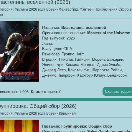
ластелины вселенной (2026)
гусеницами неведомого врага. «81», единственны
тегория:
Фильмы 2026 года Боевик Фантастика Фэнтези Приключения Скоро в
кто сохраняет остатки хладнокровия, берёт
но
командование на себя, понимая: этот экзамен он
сдадут кровью.
Название:
Властелины вселенной
Оригинальное название:
Masters of the Universe
Год выпуска: 2026
Жанр:
Выпущено: США
Режиссер: Трэвис Найт
В ролях: Николас Галицин, Морена Баккарин,
Элисон Бри, Камила Мендес, Идрис Эльба,
Джаред Лето, Кристен Уиг, Шарлотта Райли,
Джеймс Пьюрфой, Хафтоур Юлиус Бьёднссон
Премьера Мир:
4 июня 2026
Скачать торре
осмотров: 1 906
Комментариев: 0
Описание
: Готовьтесь к эпическому возвращени
легенды: «Властелины Вселенной» / Masters of t
руппировка: Общий сбор (2026)
Universe (2026)...
тегория:
Фильмы 2026 года Боевик Криминал
Название:
Группировка: Общий сбор
Оригинальное название:
Salve Geral: Irmandade