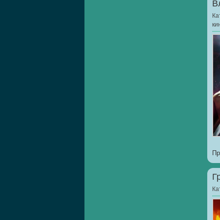
В
Ка
ки
Пр
Г
Ка