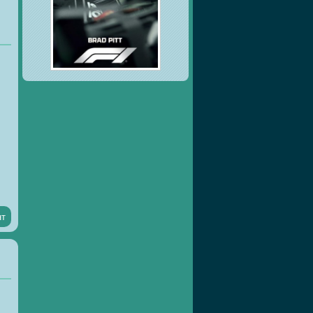
й,
и
нт
ю
he