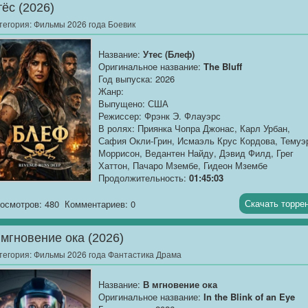
тёс (2026)
тегория:
Фильмы 2026 года Боевик
Название:
Утес (Блеф)
Оригинальное название:
The Bluff
Год выпуска: 2026
Жанр:
Выпущено: США
Режиссер: Фрэнк Э. Флауэрс
В ролях: Приянка Чопра Джонас, Карл Урбан,
Сафия Окли-Грин, Исмаэль Крус Кордова, Темуэ
Моррисон, Ведантен Найду, Дэвид Филд, Грег
Хаттон, Пачаро Мзембе, Гидеон Мзембе
Продолжительность:
01:45:03
О фильме
: В конце XIX века на уединённом
Скачать торре
осмотров: 480
Комментариев: 0
Карибском острове бывшая пиратка пытается
забыть о кровавом прошлом и вырастить дочь
 мгновение ока (2026)
вдали от опасностей. Она строит тихую жизнь,
надеясь, что океан скроет её тайны навсегда. Но
тегория:
Фильмы 2026 года Фантастика Драма
однажды на берег сходит человек, который знает
её настоящее имя, и прошлое, от которого она
Название:
В мгновение ока
бежала, врывается в дом с приливной волной.
Оригинальное название:
In the Blink of an Eye
Теперь ради спасения семьи женщине снова