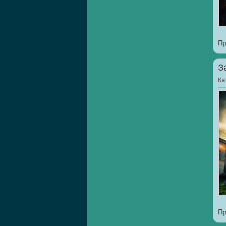
Пр
З
Ка
Пр