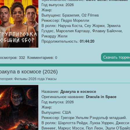
Год выпуска: 2026
Жанр:
Выпущено: Бразилия, O2 Filmes
Режиссер: Педро Морелли
В ролях: Наруна Коста, Сеу Жоржи, Эрмила
Гуэдес, Марселия Карташу, Флавиу Байоччи,
Рикарду Жели
Продолжительность:
01:44:20
О фильме
: 2026 год. Сан?Паулу охвачен хаосом
после похищения Элизы — дочери основателя
Скачать торре
осмотров: 332
Комментариев: 0
влиятельной преступной группировки — город
погружается в пучину насилия. По приказу лидер
ракула в космосе (2026)
объявляется «Salve Geral»: члены организации
начинают скоординированные атаки на
тегория:
Фильмы 2026 года Ужасы
полицейские участки, превращая улицы в поле бо
Название:
Дракула в космосе
В центре событий — Кристина, тётя похищенной
Оригинальное название:
Dracula in Space
девушки и один из лидеров фракции. Ей
Год выпуска: 2026
приходится балансировать между долгом перед
Жанр:
семьёй и необходимостью договориться с
Выпущено: США
коррумпированными силовиками. Каждый шаг —
Режиссер: Грегори Уильям Рэндольф младший.
риск, каждое решение множит жертвы. Сможет л
В ролях: Шарлотта Рейди, Луиза Уоррен, Джесси
она спасти племянницу, не развязав
Виннинг, Маркус Мэсси, Пол Леон, Эшли О’Брайэ
полномасштабную войну, которая уничтожит вес