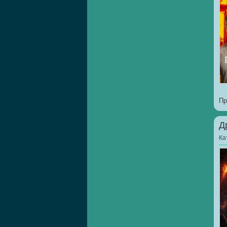
Пр
Д
Ка