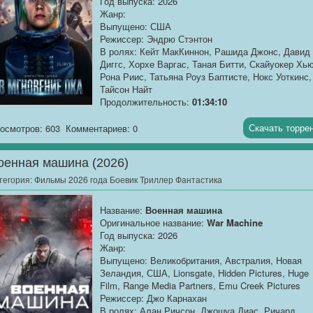
Год выпуска: 2026
приходится браться за оружие и вспоминать
Жанр:
навыки, которые она надеялась похоронить
Выпущено: США
навсегда. Погоня по джунглям и скалистым
Режиссер: Эндрю Стэнтон
берегам превращается в жестокую схватку, где
В ролях: Кейт МакКиннон, Рашида Джонс, Давид
ставки выше любых пиратских сокровищ.
Диггс, Хорхе Варгас, Таная Битти, Скайуокер Хью
Вчерашняя изгнанница должна стать той, кем бы
Рона Риис, Татьяна Роуз Баптисте, Нокс Уоткинс,
раньше — безжалостной и отчаянной, иначе остр
Тайсон Найт
станет могилой для её единственной дочери.
Продолжительность:
01:34:10
О фильме
: Три параллельные сюжетные линии,
Скачать торре
осмотров: 603
Комментариев: 0
разделенные тысячелетиями, переплетаются в
единую историю о выживании, открытиях и
оенная машина (2026)
надежде.
Сорок...
тегория:
Фильмы 2026 года Боевик Триллер Фантастика
Название:
Военная машина
Оригинальное название:
War Machine
Год выпуска: 2026
Жанр:
Выпущено: Великобритания, Австралия, Новая
Зеландия, США, Lionsgate, Hidden Pictures, Huge
Film, Range Media Partners, Emu Creek Pictures
Режиссер: Джо Карнахан
В ролях: Алан Ричсон, Джошуа Диас, Ричард