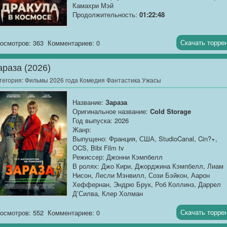
Камахри Мэй
город?
Продолжительность:
01:22:48
О фильме
: «Дракула в космосе» (2026) — научн
фантастический хоррор о столкновении
Скачать торре
осмотров: 363
Комментариев: 0
человечества с древним злом в глубинах космос
араза (2026)
В далёком будущем межзвёздная экспедиция...
тегория:
Фильмы 2026 года Комедия Фантастика Ужасы
Название:
Зараза
Оригинальное название:
Cold Storage
Год выпуска: 2026
Жанр:
Выпущено: Франция, США, StudioCanal, Cin?+,
OCS, Bibi Film tv
Режиссер: Джонни Кэмпбелл
В ролях: Джо Кири, Джорджина Кэмпбелл, Лиам
Нисон, Лесли Мэнвилл, Сози Бэйкон, Аарон
Хеффернан, Эндрю Брук, Роб Коллинз, Даррел
Д’Силва, Клер Холман
Продолжительность:
01:34:04
Скачать торре
осмотров: 552
Комментариев: 0
Описание
: «Зараза» (Cold Storage, 2025) —