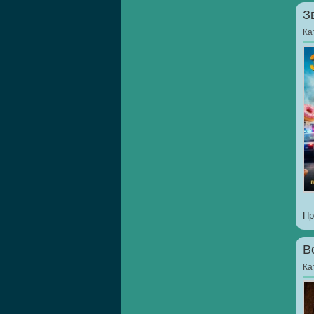
З
Ка
Пр
В
Ка