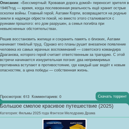
Описание
: «Бессмертный: Кровавая дорога домой» переносит зрителя в
1946?год — время, когда послевоенная реальность ещё хранит острые
осколки войны. Главный герой, Аатами Корпи, возвращается на родные
земли в надежде обрести покой, но вместо этого сталкивается с
руинами прошлого: его дом разрушен, а семья погибла при
невыясненных обстоятельствах.
Решив восстановить жилище и сохранить память о близких, Аатами
начинает тяжёлый труд. Однако его планы рушит внезапное появление
человека из самых мрачных воспоминаний — советского командира
Драганова, которого герой считает ответственным за трагедию. С этой
встречи начинается изнурительная погоня: два непримиримых
противника вступают в противостояние, где каждый шаг ведёт к новым
опасностям, а цена победы — собственная жизнь.
Скачать торрент
Просмотров: 613
Комментариев: 0
Большое смелое красивое путешествие (2025)
Категория:
Фильмы 2025 года Фэнтези Мелодрама Драма