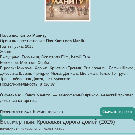
Название:
Каноэ Маниту
Оригинальное название:
Das Kanu des Manitu
Год выпуска: 2025
Жанр:
Выпущено: Германия, Constantin Film, herbX Film
Режиссер: Михаэль Хербиг
В ролях: Михаэль Хербиг, Кристиан Трамиц, Рик Каванян, Ясмин Швирс,
Джессика Шварц, Фридрих Мюке, Даниэль Цильман, Томас То Труонг
Тран, Тобиас ван Дикен, Пит Буковски
Продолжительность:
01:28:07
О фильме
: «Каноэ Маниту» — атмосферный приключенческий триллер,
действие которого...
Скачать торрент
Просмотров: 540
Комментариев: 0
Бессмертный: Кровавая дорога домой (2025)
Категория:
Фильмы 2025 года Боевик