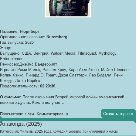
Название:
Нюрнберг
Оригинальное название:
Nuremberg
Год выпуска: 2025
Жанр:
Выпущено: США, Венгрия, Walden Media, Filmsquad, Mythology
Entertainment
Режиссер:Джеймс Вандербилт
В ролях: Рами Малек, Рассел Кроу, Карл Ахляйтнер, Майкл Шеннон,
Колин Хэнкс, Ричард Э. Грант, Джон Слэттери, Лео Вудалл, Ренн
Шмидт, Лотта Вербек
Продолжительность:
02:29:36
О фильме
: После окончания Второй мировой войны американский
психиатр Дуглас Келли получает...
Скачать торрент
Просмотров: 1 524
Комментариев: 0
Анаконда (2025)
Категория:
Фильмы 2025 года Комедия Боевик Приключения Ужасы