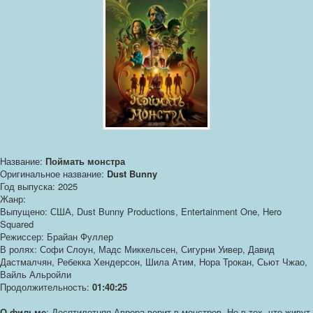
Название:
Поймать монстра
Оригинальное название:
Dust Bunny
Год выпуска: 2025
Жанр:
Выпущено: США, Dust Bunny Productions, Entertainment One, Hero
Squared
Режиссер: Брайан Фуллер
В ролях: Софи Слоун, Мадс Миккельсен, Сигурни Уивер, Давид
Дастмалчян, Ребекка Хендерсон, Шила Атим, Нора Трокан, Сьют Чжао,
Вайль Альройли
Продолжительность:
01:40:25
О фильме
: Десятилетняя Аврора верит в монстров. Не в тех, что живут