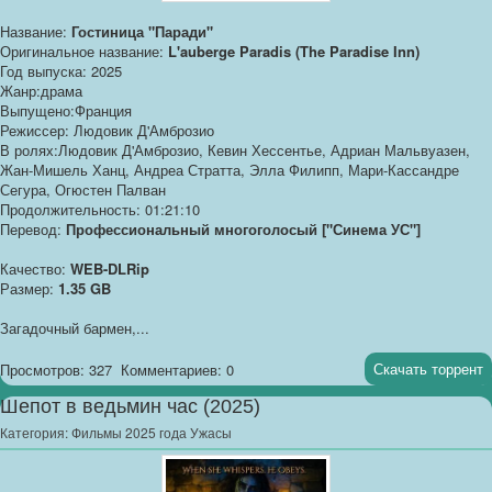
Название:
Гостиница "Паради"
Оригинальное название:
L'auberge Paradis (The Paradise Inn)
Год выпуска: 2025
Жанр:драма
Выпущено:Франция
Режиссер: Людовик Д'Амброзио
В ролях:Людовик Д'Амброзио, Кевин Хессентье, Адриан Мальвуазен,
Жан-Мишель Ханц, Андреа Стратта, Элла Филипп, Мари-Кассандре
Сегура, Огюстен Палван
Продолжительность: 01:21:10
Перевод:
Профессиональный многоголосый ["Синема УС"]
Качество:
WEB-DLRip
Размер:
1.35 GB
Загадочный бармен,...
Скачать торрент
Просмотров: 327
Комментариев: 0
Шепот в ведьмин час (2025)
Категория:
Фильмы 2025 года Ужасы