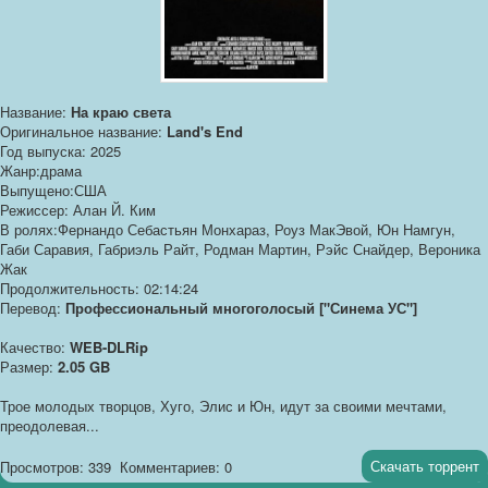
Название:
На краю света
Оригинальное название:
Land's End
Год выпуска: 2025
Жанр:драма
Выпущено:США
Режиссер: Алан Й. Ким
В ролях:Фернандо Себастьян Монхараз, Роуз МакЭвой, Юн Намгун,
Габи Саравия, Габриэль Райт, Родман Мартин, Рэйс Снайдер, Вероника
Жак
Продолжительность: 02:14:24
Перевод:
Профессиональный многоголосый ["Синема УС"]
Качество:
WEB-DLRip
Размер:
2.05 GB
Трое молодых творцов, Хуго, Элис и Юн, идут за своими мечтами,
преодолевая...
Скачать торрент
Просмотров: 339
Комментариев: 0