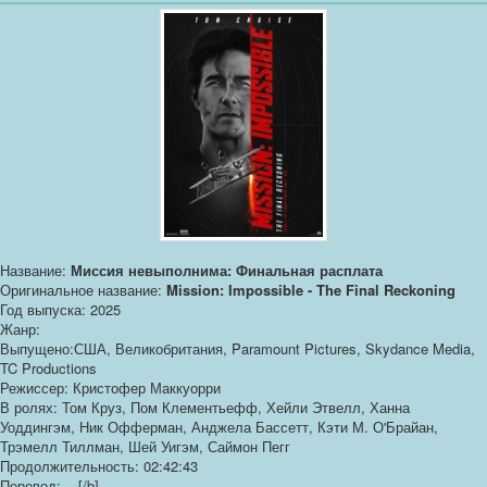
Название:
Миссия невыполнима: Финальная расплата
Оригинальное название:
Mission: Impossible - The Final Reckoning
Год выпуска: 2025
Жанр:
Выпущено:США, Великобритания, Paramount Pictures, Skydance Media,
TC Productions
Режиссер: Кристофер Маккуорри
В ролях: Том Круз, Пом Клементьефф, Хейли Этвелл, Ханна
Уоддингэм, Ник Офферман, Анджела Бассетт, Кэти М. О'Брайан,
Трэмелл Тиллман, Шей Уигэм, Саймон Пегг
Продолжительность: 02:42:43
Перевод: ...[/b]