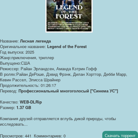
Название:
Лесная легенда
Оригинальное название:
Legend of the Forest
Год выпуска: 2025
Жанр:приключения, триллер
Выпущено:США
Режиссер: Райан Эрландсен, Аманда Кэтрин Гофф
В ролях:Райан ДеРоше, Дэвид Фрэнк, Дилан Хорттор, Дебби Марр,
Кевин Рассел, Элисса Шрайнер
Продолжительность: 01:26:17
Перевод:
Профессиональный многоголосый ["Синема УС"]
Качество:
WEB-DLRip
Размер:
1.37 GB
Компания друзей отправляется вглубь дикой природы, чтобы
исследовать...
Скачать торрент
Просмотров: 441
Комментариев: 0