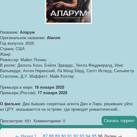
Название:
Аларум
Оригинальное название:
Alarum
Год выпуска: 2025
Страна: США
Жанр:
Режиссер: Майкл Полиш
В ролях: Джоэль Коэн, Бэйли Эдвардс, Уилла Фицджералд, Изис
Вальверде, Антон Наринский, Ла Монд Бёрд, Скотт Иствуд, Сильвестр
Сталлоне, Д.У. Моффетт, Майк Колтер
Премьера в мире:
16 января 2025
Премьера (России):
17 января 2025
О фильме
: Два бывших секретных агента Джо и Лара, решивших уйти
из ЦРУ, оказываются на острове, где проводят романтический...
Скачать торрент
Просмотров: 631
Комментариев: 0
← Назад
1
...
87
88
89
90
91
92
93
94
95
96
Далее →