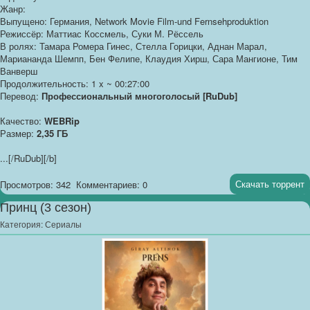
Жанр:
Выпущено: Германия, Network Movie Film-und Fernsehproduktion
Режиссёр: Маттиас Коссмель, Суки М. Рёссель
В ролях: Тамара Ромера Гинес, Стелла Горицки, Аднан Марал,
Мариананда Шемпп, Бен Фелипе, Клаудия Хирш, Сара Мангионе, Тим
Ванверш
Продолжительность: 1 x ~ 00:27:00
Перевод:
Профессиональный многоголосый [RuDub]
Качество:
WEBRip
Размер:
2,35 ГБ
...
[/RuDub][/b]
Скачать торрент
Просмотров: 342
Комментариев: 0
Принц (3 сезон)
Категория:
Сериалы