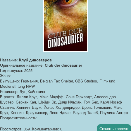
Название:
Клуб динозавров
Оригинальное название:
Club der dinosaurier
Год выпуска: 2025
Жанр:
Выпущено: Германия, Belgian Tax Shelter, CBS Studios, Film- und
Medienstiftung NRW
Режиссер: Луц Хайнекинг
В ролях: Лилли Круг, Макс Мауфф, Соня Герхардт, Алессандро
Шустер, Серкан Кая, Шэйди Эк, Дияр Ильхан, Том Бек, Карл Йозеф
Статник, Хеннинг Баум, Йонас Холденридер, Дорис Голпашин, Макс
Крук, Хеннинг Краутмахер, Леон Ндиае, Рауанд Талеб, Паулина Ангерт
Продолжительность:...
Скачать торрент
Просмотров: 359
Комментариев: 0