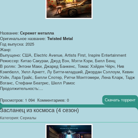
Название:
Скрежет металла
Оригинальное название:
Twisted Metal
Год выпуска: 2025
Жанр:
Выпущено: США, Electric Avenue, Artists First, Inspire Entertainment
Режиссер: Китао Сакураи, Джуд Вэн, Мэгги Кэри, Билл Бенц
В ролях: Энтони Маки, Джаред Банкенс, Томас Хэйден Чёрч, Нив
Кэмпбелл, Уилл Арнетт, Лу Битти-младший, Джордан Сэллоум, Кевин
Уэйн, Лара Грайс, Билли Слотер, Ритчи Монтгомери, Лена Кларк, Тадж
Воганс, Стефани Беатрис, Шелл Рамос
Продолжительность:...
Скачать торрент
Просмотров: 1 094
Комментариев: 0
Засланец из космоса (4 сезон)
Категория:
Сериалы