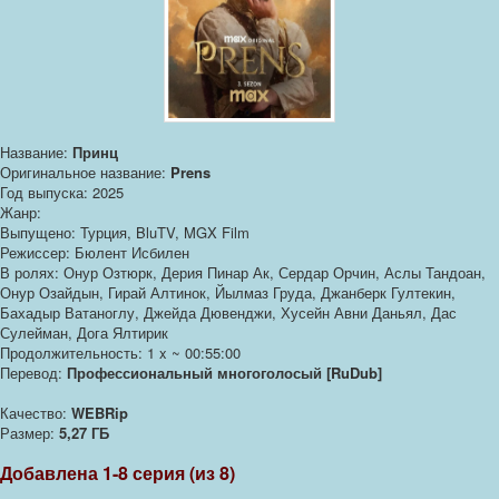
Название:
Принц
Оригинальное название:
Prens
Год выпуска: 2025
Жанр:
Выпущено: Турция, BluTV, MGX Film
Режиссер: Бюлент Исбилен
В ролях: Онур Озтюрк, Дерия Пинар Ак, Сердар Орчин, Аслы Тандоан,
Онур Озайдын, Гирай Алтинок, Йылмаз Груда, Джанберк Гултекин,
Бахадыр Ватаноглу, Джейда Дювенджи, Хусейн Авни Даньял, Дас
Сулейман, Дога Ялтирик
Продолжительность: 1 x ~ 00:55:00
Перевод:
Профессиональный многоголосый [RuDub]
Качество:
WEBRip
Размер:
5,27 ГБ
Добавлена 1-8 серия (из 8)