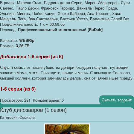
В ролях: Милена Смит, Родриго де ла Серна, Мирен Ибаргуерен, Суси
Санчес, Пабло Дерки, Франсеск Гарридо, Даниэль Перес Прада,
Эльвира Мингес, Пабло Капус, Хорхе Кабрера, Ана Торрент, Хосе
Мануэль Пога, Эва Сантолария, Бастьен Угетто, Валентина Солей Гая
Продолжительность: 1 x ~ 00:59:00
Перевод:
Профессиональный многоголосый [RuDub]
Качество:
WEBRip
Размер:
3,26 ГБ
Добавлена 1-6 серия (из 6)
Спустя семь лет после убийства дочери Клаудия получает пугающий
звонок: «Мама, это я. Приходите, приди и меня».С помощью Салазара,
бывшей коллеги, которая занималась делом, она отчаянно ищет правду.
1-6 серия (из 6)
Скачать торрент
Просмотров: 281
Комментариев: 0
Клуб динозавров (1 сезон)
Категория:
Сериалы