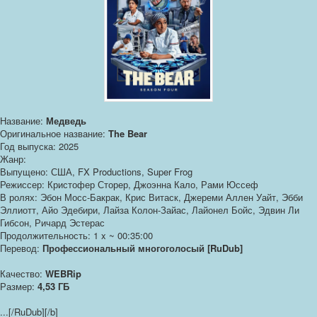
Название:
Медведь
Оригинальное название:
The Bear
Год выпуска: 2025
Жанр:
Выпущено: США, FX Productions, Super Frog
Режиссер: Кристофер Сторер, Джоэнна Кало, Рами Юссеф
В ролях: Эбон Мосс-Бакрак, Крис Витаск, Джереми Аллен Уайт, Эбби
Эллиотт, Айо Эдебири, Лайза Колон-Зайас, Лайонел Бойс, Эдвин Ли
Гибсон, Ричард Эстерас
Продолжительность: 1 x ~ 00:35:00
Перевод:
Профессиональный многоголосый [RuDub]
Качество:
WEBRip
Размер:
4,53 ГБ
...
[/RuDub][/b]