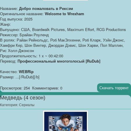
Название:
Добро пожаловать в Рексэм
Оригинальное название:
Welcome to Wrexham
Год выпуска: 2025
Жанр:
Выпущено: США, Boardwalk Pictures, Maximum Effort, RCG Productions
Режиссер: Брайан Роуленд
В ролях: Райан Рейнольдс, Роб МакЭлхенни, Роб Кларк, Уэйн Джонс,
Хамфри Кер, Шон Винтер, Джордан Дэвис, Шон Харви, Пол Маллин,
Рис Холл-Джонсон
Продолжительность: 1 x ~ 00:42:00
Перевод:
Профессиональный многоголосый [RuDub]
Качество:
WEBRip
Размер: ...[/RuDub][/b]
Скачать торрент
Просмотров: 254
Комментариев: 0
Медведь (4 сезон)
Категория:
Сериалы