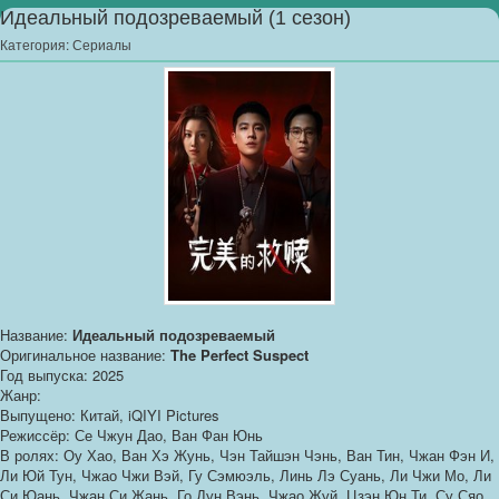
Идеальный подозреваемый (1 сезон)
Категория:
Сериалы
Название:
Идеальный подозреваемый
Оригинальное название:
The Perfect Suspect
Год выпуска: 2025
Жанр:
Выпущено: Китай, iQIYI Pictures
Режиссёр: Се Чжун Дао, Ван Фан Юнь
В ролях: Оу Хао, Ван Хэ Жунь, Чэн Тайшэн Чэнь, Ван Тин, Чжан Фэн И,
Ли Юй Тун, Чжао Чжи Вэй, Гу Сэмюэль, Линь Лэ Суань, Ли Чжи Мо, Ли
Си Юань, Чжан Си Жань, Го Дун Вэнь, Чжао Жуй, Цзэн Юн Ти, Су Сяо