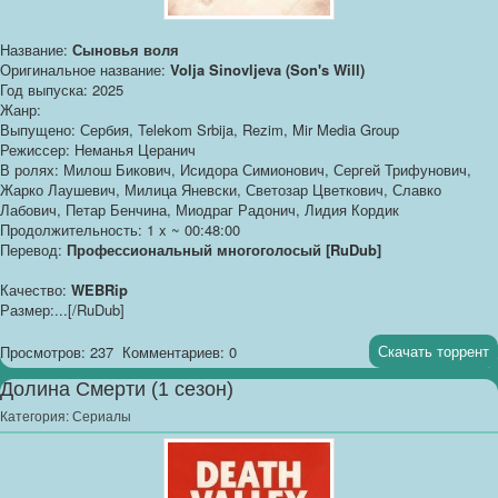
Название:
Сыновья воля
Оригинальное название:
Volja Sinovljeva (Son's Will)
Год выпуска: 2025
Жанр:
Выпущено: Сербия, Telekom Srbija, Rezim, Mir Media Group
Режиссер: Неманья Церанич
В ролях: Милош Бикович, Исидора Симионович, Сергей Трифунович,
Жарко Лаушевич, Милица Яневски, Светозар Цветкович, Славко
Лабович, Петар Бенчина, Миодраг Радонич, Лидия Кордик
Продолжительность: 1 x ~ 00:48:00
Перевод:
Профессиональный многоголосый [RuDub]
Качество:
WEBRip
Размер:...[/RuDub]
Скачать торрент
Просмотров: 237
Комментариев: 0
Долина Смерти (1 сезон)
Категория:
Сериалы