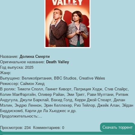
Название:
Долина Смерти
Оригинальное название:
Death Valley
Год выпуска: 2025
Жанр:
Выпущено: Великобритания, BBC Studios, Creative Wales
Режиссер: Саймон Хинд
В ролях: Тимоти Сполл, Гвинет Киворт, Патриция Ходж, Стив Спайрс,
Колин МакФарлэйн, Оливер Райан, Эми Тригг, Рави Мултани, Ритвик
Андугула, Джули Барклай, Вахид Голд, Керри Джой Стюарт, Дилан
Мэлин, Эндрю Леннон, Эрин Келлехер, Риз Тейлор, Джейк Алан, Эйдан
Биддискомб, Карли де Ла Хьюджес и др.
Продолжительность:...
Скачать торрент
Просмотров: 234
Комментариев: 0