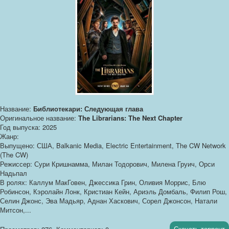
Название:
Библиотекари: Следующая глава
Оригинальное название:
The Librarians: The Next Chapter
Год выпуска: 2025
Жанр:
Выпущено: США, Balkanic Media, Electric Entertainment, The CW Network
(The CW)
Режиссер: Сури Кришнамма, Милан Тодорович, Милена Груич, Орси
Надьпал
В ролях: Каллум МакГовен, Джессика Грин, Оливия Моррис, Блю
Робинсон, Кэролайн Лонк, Кристиан Кейн, Ариэль Домбаль, Филип Рош,
Селин Джонс, Эва Мадьяр, Аднан Хаскович, Сорел Джонсон, Натали
Митсон,...
Скачать торрент