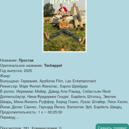
Название:
Простак
Оригинальное название:
Tschappel
Год выпуска: 2025
Жанр:
Выпущено: Германия, Apollonia Film, Lax Entertainment
Режиссер: Марк Филип Жинолас, Карли Шрейдер
В ролях: Иеремиас Мейер, Давид Али Рашед, Себастьян Якоб
Доппельбауэр, Нина-Фридерике Гнэдиг, Барбель Штольц, Эвелин
Шварц, Мина-Жизель Руффер, Бернд Гнанн, Лукас Штайер, Леон Хаген,
Йонас Делис Санчес, Герхард Йилка, Валентин Эрб, Барбель Шварц
Продолжительность: 1 x ~ 00:25:00
Перевод:...
Скачать торрент
Просмотров: 281
Комментариев: 0