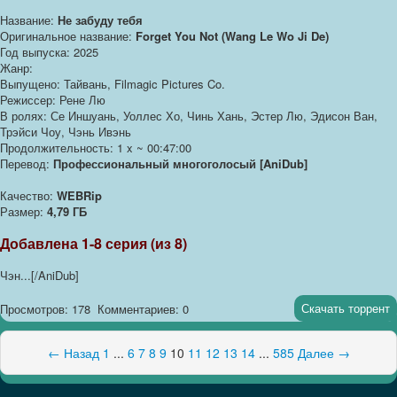
Название:
Не забуду тебя
Оригинальное название:
Forget You Not (Wang Le Wo Ji De)
Год выпуска: 2025
Жанр:
Выпущено: Тайвань, Filmagic Pictures Co.
Режиссер: Рене Лю
В ролях: Се Иншуань, Уоллес Хо, Чинь Хань, Эстер Лю, Эдисон Ван,
Трэйси Чоу, Чэнь Ивэнь
Продолжительность: 1 x ~ 00:47:00
Перевод:
Профессиональный многоголосый [AniDub]
Качество:
WEBRip
Размер:
4,79 ГБ
Добавлена 1-8 серия (из 8)
Чэн...[/AniDub]
Скачать торрент
Просмотров: 178
Комментариев: 0
← Назад
1
...
6
7
8
9
10
11
12
13
14
...
585
Далее →