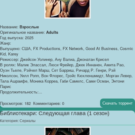
Название:
Взрослые
Оригинальное название:
Adults
Год выпуска: 2025
Жанр:
Выпущено: США, FX Productions, FX Network, Good At Business, Cosmic
Kid, Karey
Режиссер: Джейсон Уолинер, Ану Валиа, Джонатан Крисел
В ролях: Малик Элассал, Люси Фрейер, Джек Иннанен, Амита Рао,
Оуэн Тьеле, Рэйчел Марш, Сет Барриш, Ричард Р. Генри, Рэй
Николсон, Уилл Ропп, Вон Флорес, Грэйс Кюхленшмидт, Морган Левер,
Тала Ашраифе, Моника Корреа, Габи Самелс, Сами Осман, Энтони
Парис
Продолжительность:...
Скачать торрент
Просмотров: 182
Комментариев: 0
Библиотекари: Следующая глава (1 сезон)
Категория:
Сериалы