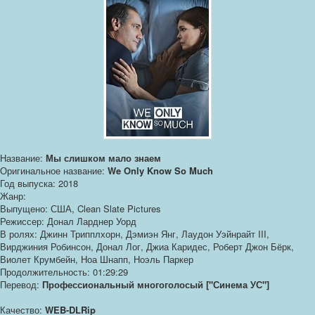
Название:
Мы слишком мало знаем
Оригинальное название:
We Only Know So Much
Год выпуска: 2018
Жанр:
Выпущено: США, Clean Slate Pictures
Режиссер: Донал Ларднер Уорд
В ролях: Джинн Трипплхорн, Дэмиэн Янг, Лаудон Уэйнрайт III,
Вирджиния Робинсон, Донал Лог, Джиа Каридес, Роберт Джон Бёрк,
Виолет Крумбейн, Ноа Шнапп, Ноэль Паркер
Продолжительность: 01:29:29
Перевод:
Профессиональный многоголосый ["Синема УС"]
Качество:
WEB-DLRip