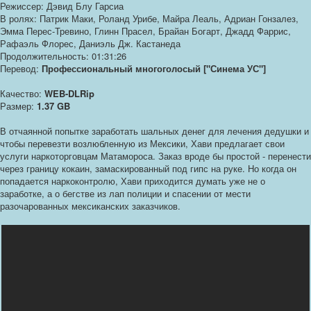
Режиссер: Дэвид Блу Гарсиа
В ролях: Патрик Маки, Роланд Урибе, Майра Леаль, Адриан Гонзалез,
Эмма Перес-Тревино, Глинн Прасел, Брайан Богарт, Джадд Фаррис,
Рафаэль Флорес, Даниэль Дж. Кастанеда
Продолжительность: 01:31:26
Перевод:
Профессиональный многоголосый ["Синема УС"]
Качество:
WEB-DLRip
Размер:
1.37 GB
В отчаянной попытке заработать шальных денег для лечения дедушки и
чтобы перевезти возлюбленную из Мексики, Хави предлагает свои
услуги наркоторговцам Матамороса. Заказ вроде бы простой - перенести
через границу кокаин, замаскированный под гипс на руке. Но когда он
попадается наркоконтролю, Хави приходится думать уже не о
заработке, а о бегстве из лап полиции и спасении от мести
разочарованных мексиканских заказчиков.