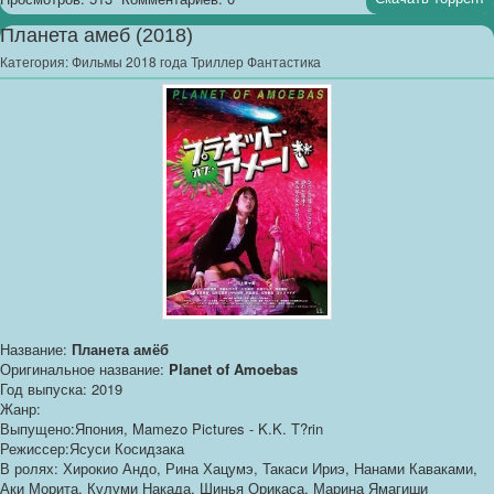
Планета амеб (2018)
Категория:
Фильмы 2018 года Триллер Фантастика
Название:
Планета амёб
Оригинальное название:
Planet of Amoebas
Год выпуска: 2019
Жанр:
Выпущено:Япония, Mamezo Pictures - K.K. T?rin
Режиссер:Ясуси Косидзака
В ролях: Хирокио Андо, Рина Хацумэ, Такаси Ириэ, Нанами Каваками,
Аки Морита, Кулуми Накада, Шинья Орикаса, Марина Ямагиши