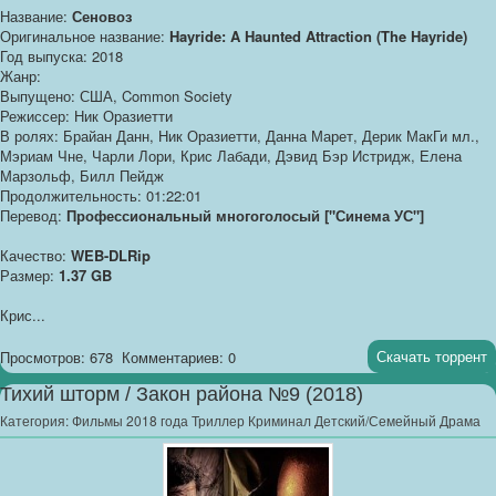
Название:
Сеновоз
Оригинальное название:
Hayride: A Haunted Attraction (The Hayride)
Год выпуска: 2018
Жанр:
Выпущено: США, Common Society
Режиссер: Ник Оразиетти
В ролях: Брайан Данн, Ник Оразиетти, Данна Марет, Дерик МакГи мл.,
Мэриам Чне, Чарли Лори, Крис Лабади, Дэвид Бэр Истридж, Елена
Марзольф, Билл Пейдж
Продолжительность: 01:22:01
Перевод:
Профессиональный многоголосый ["Синема УС"]
Качество:
WEB-DLRip
Размер:
1.37 GB
Крис...
Скачать торрент
Просмотров: 678
Комментариев: 0
Тихий шторм / Закон района №9 (2018)
Категория:
Фильмы 2018 года Триллер Криминал Детский/Семейный Драма