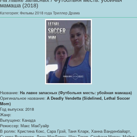
На лавке запасных / Футбольня месть: убойная
мамаша (2018)
Категория:
Фильмы 2018 года Триллер Драма
Название:
На лавке запасных (Футбольня месть: убойная мамаша)
Оригинальное название:
A Deadly Vendetta (Sidelined, Lethal Soccer
Mom)
Год выпуска: 2018
Жанр:
Выпущено: Канада
Режиссер: Макс МакГуайр
В ролях: Кристина Кокс, Сара Грэй, Таня Кларк, Ханна Ванденбайарт,
Сьерра Вулдридж, Джон МакЛарен, Шон Такер, Стефани Моран, Майкл