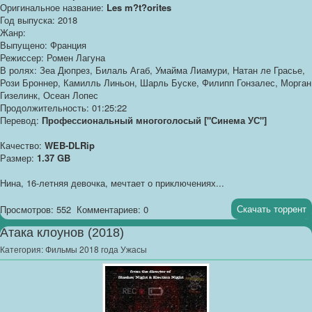
Оригинальное название:
Les m?t?orites
Год выпуска: 2018
Жанр:
Выпущено: Франция
Режиссер: Ромен Лагуна
В ролях: Зеа Дюпрез, Билаль Агаб, Умайма Лиамури, Натан ле Грасье,
Рози Броннер, Камилль Линьон, Шарль Буске, Филипп Гонзалес, Морган
Гизелинк, Осеан Лопес
Продолжительность: 01:25:22
Перевод:
Профессиональный многоголосый ["Синема УС"]
Качество:
WEB-DLRip
Размер:
1.37 GB
Нина, 16-летняя девочка, мечтает о приключениях...
Скачать торрент
Просмотров: 552
Комментариев: 0
Атака клоунов (2018)
Категория:
Фильмы 2018 года Ужасы