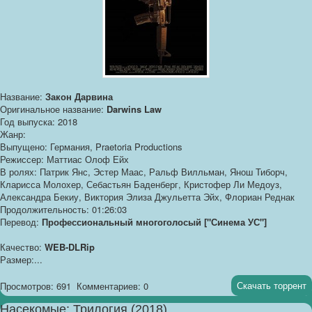
Название:
Закон Дарвина
Оригинальное название:
Darwins Law
Год выпуска: 2018
Жанр:
Выпущено: Германия, Praetoria Productions
Режиссер: Маттиас Олоф Ейх
В ролях: Патрик Янс, Эстер Маас, Ральф Вилльман, Янош Тиборч,
Кларисса Молохер, Себастьян Баденберг, Кристофер Ли Медоуз,
Александра Бекиу, Виктория Элиза Джульетта Эйх, Флориан Реднак
Продолжительность: 01:26:03
Перевод:
Профессиональный многоголосый ["Синема УС"]
Качество:
WEB-DLRip
Размер:...
Скачать торрент
Просмотров: 691
Комментариев: 0
Насекомые: Трилогия (2018)