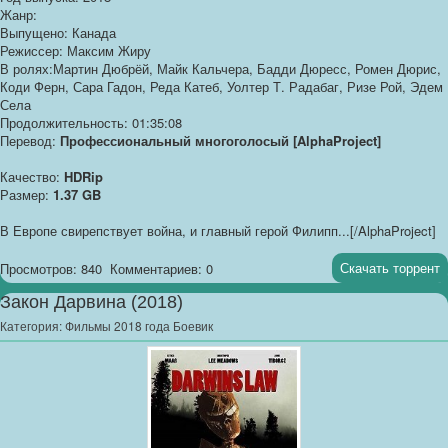
Жанр:
Выпущено: Канада
Режиссер: Максим Жиру
В ролях:Мартин Дюбрёй, Майк Кальчера, Бадди Дюресс, Ромен Дюрис,
Коди Ферн, Сара Гадон, Реда Катеб, Уолтер Т. Радабаг, Ризе Рой, Эдем
Села
Продолжительность: 01:35:08
Перевод:
Профессиональный многоголосый [AlphaProject]
Качество:
HDRip
Размер:
1.37 GB
В Европе свирепствует война, и главный герой Филипп...[/AlphaProject]
Скачать торрент
Просмотров: 840
Комментариев: 0
Закон Дарвина (2018)
Категория:
Фильмы 2018 года Боевик