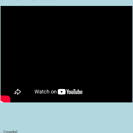
...[/media]