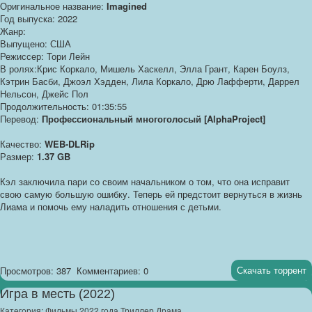
Оригинальное название:
Imagined
Год выпуска: 2022
Жанр:
Выпущено: США
Режиссер: Тори Лейн
В ролях:Крис Коркало, Мишель Хаскелл, Элла Грант, Карен Боулз,
Кэтрин Басби, Джоэл Хэдден, Лила Коркало, Дрю Лафферти, Даррел
Нельсон, Джейс Пол
Продолжительность: 01:35:55
Перевод:
Профессиональный многоголосый [AlphaProject]
Качество:
WEB-DLRip
Размер:
1.37 GB
Кэл заключила пари со своим начальником о том, что она исправит
свою самую большую ошибку. Теперь ей предстоит вернуться в жизнь
Лиама и помочь ему наладить отношения с детьми.
Скачать торрент
Просмотров: 387
Комментариев: 0
Игра в месть (2022)
Категория:
Фильмы 2022 года Триллер Драма