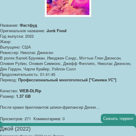
Название:
Фастфуд
Оригинальное название:
Junk Food
Год выпуска: 2022
Жанр:
Выпущено: США
Режиссер: Николас Дженсен
В ролях:Калеб Брунман, Имоджен Сэндс, Мэттью Глен Джонсон,
Оливия Рубин, Оливия Симмонс, Джефф Филлипс, Николас Дженсен,
Дин Гордон, Чарли Крайер, Уэйлон Солл
Продолжительность: 01:41:45
Перевод:
Профессиональный многоголосый ["Синема УС"]
Качество:
WEB-DLRip
Размер:
1.37 GB
После кражи бриллиантов шпион-фрилансер Денни...
Скачать торрент
Просмотров: 271
Комментариев: 0
Джой (2022)
Категория:
Фильмы 2022 года Драма