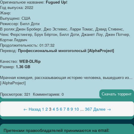
Оригинальное название:
Fugued Up!
Год выпуска: 2022
Жанр:
Выпущено: США
Режиссер: Билл Доти
В ролях:Джен Броберг, Джо Эстевес, Ларри Томас, Дэвид Стивенс,
Ченс Фюрстингер, Брук Бёртон, Билл Доти, Джанет Лоу, Джен Потчер,
Кортни Ледвич
Продолжительность: 01:37:32
Перевод:
Профессиональный многоголосый [AlphaProject]
Качество:
WEB-DLRip
Размер:
1.36 GB
Мрачная комедия, рассказывающая историю человека, вышедшего из...
[/AlphaProject]
Скачать торрент
Просмотров: 321
Комментариев: 0
← Назад
1
2
3
4
5
6
7
8
9
10
...
367
Далее →
Претензии правообладателей принимаются на email: