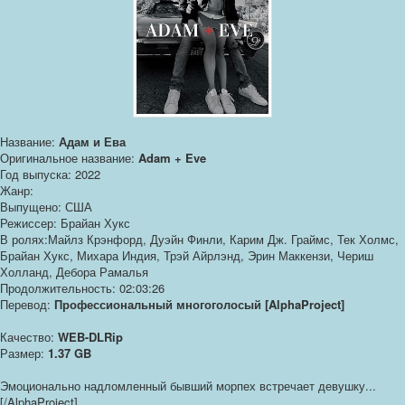
Название:
Адам и Ева
Оригинальное название:
Adam + Eve
Год выпуска: 2022
Жанр:
Выпущено: США
Режиссер: Брайан Хукс
В ролях:Майлз Крэнфорд, Дуэйн Финли, Карим Дж. Граймс, Тек Холмс,
Брайан Хукс, Михара Индия, Трэй Айрлэнд, Эрин Маккензи, Чериш
Холланд, Дебора Рамалья
Продолжительность: 02:03:26
Перевод:
Профессиональный многоголосый [AlphaProject]
Качество:
WEB-DLRip
Размер:
1.37 GB
Эмоционально надломленный бывший морпех встречает девушку...
[/AlphaProject]