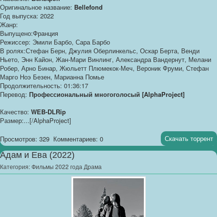
Оригинальное название:
Bellefond
Год выпуска: 2022
Жанр:
Выпущено:Франция
Режиссер: Эмили Барбо, Сара Барбо
В ролях:Стефан Берн, Джулия Оберлинкельс, Оскар Берта, Венди
Ньето, Энн Кайон, Жан-Мари Винлинг, Александра Вандернут, Мелани
Робер, Арно Бинар, Жюльетт Плюмекок-Меч, Вероник Фруми, Стефан
Марго Ноэ Безен, Марианна Помье
Продолжительность: 01:36:17
Перевод:
Профессиональный многоголосый [AlphaProject]
Качество:
WEB-DLRip
Размер:...[/AlphaProject]
Скачать торрент
Просмотров: 329
Комментариев: 0
Адам и Ева (2022)
Категория:
Фильмы 2022 года Драма