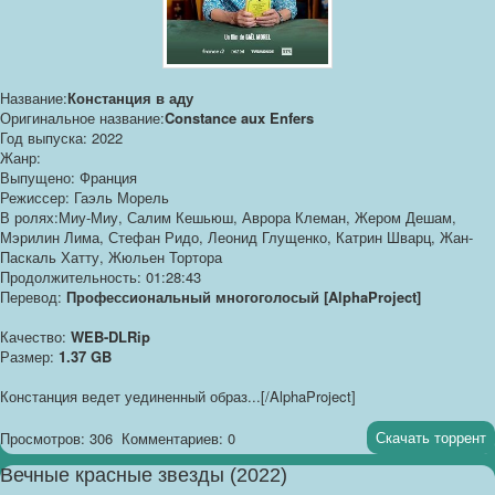
Название:
Констанция в аду
Оригинальное название:
Constance aux Enfers
Год выпуска: 2022
Жанр:
Выпущено: Франция
Режиссер: Гаэль Морель
В ролях:Миу-Миу, Салим Кешьюш, Аврора Клеман, Жером Дешам,
Мэрилин Лима, Стефан Ридо, Леонид Глущенко, Катрин Шварц, Жан-
Паскаль Хатту, Жюльен Тортора
Продолжительность: 01:28:43
Перевод:
Профессиональный многоголосый [AlphaProject]
Качество:
WEB-DLRip
Размер:
1.37 GB
Констанция ведет уединенный образ...[/AlphaProject]
Скачать торрент
Просмотров: 306
Комментариев: 0
Вечные красные звезды (2022)