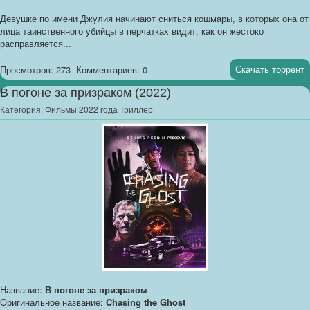
Девушке по имени Джулия начинают сниться кошмары, в которых она от
лица таинственного убийцы в перчатках видит, как он жестоко
расправляется...
Скачать торрент
Просмотров: 273
Комментариев: 0
В погоне за призраком (2022)
Категория:
Фильмы 2022 года Триллер
Название:
В погоне за призраком
Оригинальное название:
Chasing the Ghost