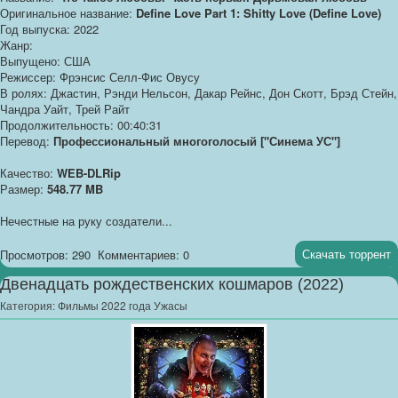
Оригинальное название:
Define Love Part 1: Shitty Love (Define Love)
Год выпуска: 2022
Жанр:
Выпущено: США
Режиссер: Фрэнсис Селл-Фис Овусу
В ролях: Джастин, Рэнди Нельсон, Дакар Рейнс, Дон Скотт, Брэд Стейн,
Чандра Уайт, Трей Райт
Продолжительность: 00:40:31
Перевод:
Профессиональный многоголосый ["Синема УС"]
Качество:
WEB-DLRip
Размер:
548.77 MB
Нечестные на руку создатели...
Скачать торрент
Просмотров: 290
Комментариев: 0
Двенадцать рождественских кошмаров (2022)
Категория:
Фильмы 2022 года Ужасы