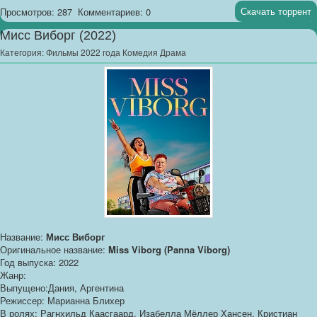
Скачать торрент
Просмотров: 287
Комментариев: 0
Мисс Виборг (2022)
Категория:
Фильмы 2022 года Комедия Драма
Название:
Мисс Виборг
Оригинальное название:
Miss Viborg (Panna Viborg)
Год выпуска: 2022
Жанр:
Выпущено:Дания, Аргентина
Режиссер: Марианна Блихер
В ролях: Рагнхильд Каасгаард, Изабелла Мёллер Хансен, Кристиан