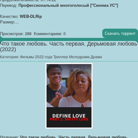
Перевод:
Профессиональный многоголосый ["Синема УС"]
Качество:
WEB-DLRip
Размер:...
Скачать торрент
Просмотров: 288
Комментариев: 0
Что такое любовь. Часть первая. Дерьмовая любовь
(2022)
Категория:
Фильмы 2022 года Триллер Мелодрама Драма
Название:
Что такое любовь. Часть первая. Дерьмовая любовь