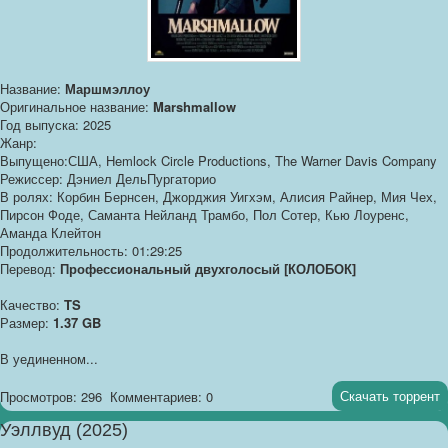
Название:
Маршмэллоу
Оригинальное название:
Marshmallow
Год выпуска: 2025
Жанр:
Выпущено:США, Hemlock Circle Productions, The Warner Davis Company
Режиссер: Дэниел ДельПургаторио
В ролях: Корбин Бернсен, Джорджия Уигхэм, Алисия Райнер, Мия Чех,
Пирсон Фоде, Саманта Нейланд Трамбо, Пол Сотер, Кью Лоуренс,
Аманда Клейтон
Продолжительность: 01:29:25
Перевод:
Профессиональный двухголосый [КОЛОБОК]
Качество:
TS
Размер:
1.37 GB
В уединенном...
Скачать торрент
Просмотров: 296
Комментариев: 0
Уэллвуд (2025)