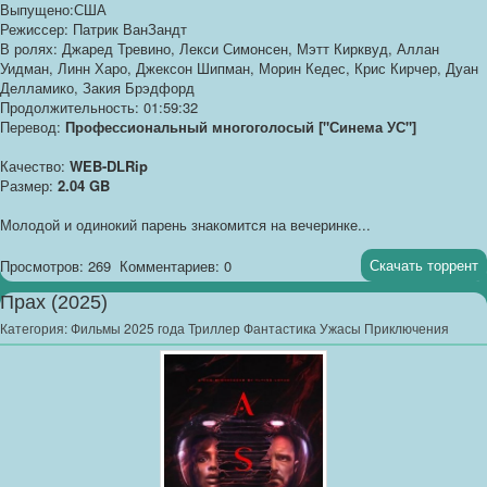
Выпущено:США
Режиссер: Патрик ВанЗандт
В ролях: Джаред Тревино, Лекси Симонсен, Мэтт Кирквуд, Аллан
Уидман, Линн Харо, Джексон Шипман, Морин Кедес, Крис Кирчер, Дуан
Делламико, Закия Брэдфорд
Продолжительность: 01:59:32
Перевод:
Профессиональный многоголосый ["Синема УС"]
Качество:
WEB-DLRip
Размер:
2.04 GB
Молодой и одинокий парень знакомится на вечеринке...
Скачать торрент
Просмотров: 269
Комментариев: 0
Прах (2025)
Категория:
Фильмы 2025 года Триллер Фантастика Ужасы Приключения