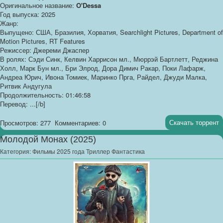
Оригинальное название:
O'Dessa
Год выпуска: 2025
Жанр:
Выпущено: США, Бразилия, Хорватия, Searchlight Pictures, Department of
Motion Pictures, RT Features
Режиссер: Джереми Джаспер
В ролях: Сэди Синк, Келвин Харрисон мл., Мюррэй Бартлетт, Реджина
Холл, Марк Бун мл., Бри Элрод, Дора Димич Ракар, Поки Лафарж,
Андреа Юрич, Ивона Томиек, Маринко Прга, Райдел, Джуди Малка,
Ритвик Андугула
Продолжительность: 01:46:58
Перевод: ...[/b]
Скачать торрент
Просмотров: 277
Комментариев: 0
Молодой Монах (2025)
Категория:
Фильмы 2025 года Триллер Фантастика