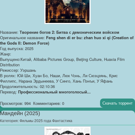
Название:
Творение богов 2: Битва с демоническим войском
Оригинальное название:
Feng shen di er bu: zhan huo xi qi (Creation of
the Gods II: Demon Force)
Год выпуска: 2025
Жанр:
Выпущено:Китай, Alibaba Pictures Group, Beijing Culture, Huaxia Film
Distribution
Режиссер: Уэршань
В ролях: Юй Ши, Хуан Бо, Наши, Люк Чэнь, Ли Сюэцзянь, Крис
Филлипс, Нарана Эрдынеева, У Синго, Хань Пэнъи, У Яфань
Продолжительность: 02:10:36
Перевод:
Профессиональный многоголосый...
Скачать торрент
Просмотров: 994
Комментариев: 0
Мандейн (2025)
Категория:
Фильмы 2025 года Фантастика