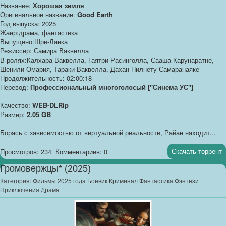
Название:
Хорошая земля
Оригинальное название:
Good Earth
Год выпуска: 2025
Жанр:драма, фантастика
Выпущено:Шри-Ланка
Режиссер: Самира Ваквелла
В ролях:Калхара Ваквелла, Гаятри Расинголла, Сааша Карунаратне,
Шенили Омария, Тараки Ваквелла, Дахан Нилнету Самаранаяке
Продолжительность: 02:00:18
Перевод:
Профессиональный многоголосый ["Синема УС"]
Качество:
WEB-DLRip
Размер:
2.05 GB
Борясь с зависимостью от виртуальной реальности, Райан находит...
Скачать торрент
Просмотров: 234
Комментариев: 0
Громовержцы* (2025)
Категория:
Фильмы 2025 года Боевик Криминал Фантастика Фэнтези
Приключения Драма