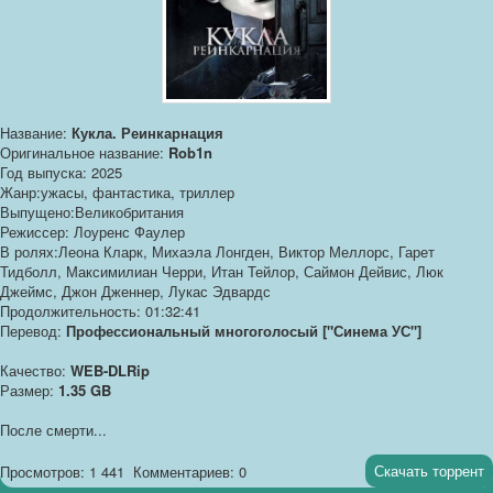
Название:
Кукла. Реинкарнация
Оригинальное название:
Rob1n
Год выпуска: 2025
Жанр:ужасы, фантастика, триллер
Выпущено:Великобритания
Режиссер: Лоуренс Фаулер
В ролях:Леона Кларк, Михаэла Лонгден, Виктор Меллорс, Гарет
Тидболл, Максимилиан Черри, Итан Тейлор, Саймон Дейвис, Люк
Джеймс, Джон Дженнер, Лукас Эдвардс
Продолжительность: 01:32:41
Перевод:
Профессиональный многоголосый ["Синема УС"]
Качество:
WEB-DLRip
Размер:
1.35 GB
После смерти...
Скачать торрент
Просмотров: 1 441
Комментариев: 0