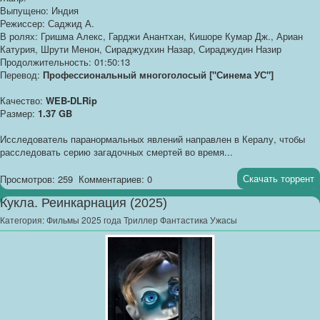
Выпущено: Индия
Режиссер: Саджид А.
В ролях: Гришма Алекс, Гарджи Анантхан, Кишоре Кумар Дж., Ариан
Катурия, Шрути Менон, Сираджудхин Назар, Сираджудин Назир
Продолжительность: 01:50:13
Перевод:
Профессиональный многоголосый ["Синема УС"]
Качество:
WEB-DLRip
Размер:
1.37 GB
Исследователь паранормальных явлений направлен в Кералу, чтобы
расследовать серию загадочных смертей во время...
Скачать торрент
Просмотров: 259
Комментариев: 0
Кукла. Реинкарнация (2025)
Категория:
Фильмы 2025 года Триллер Фантастика Ужасы