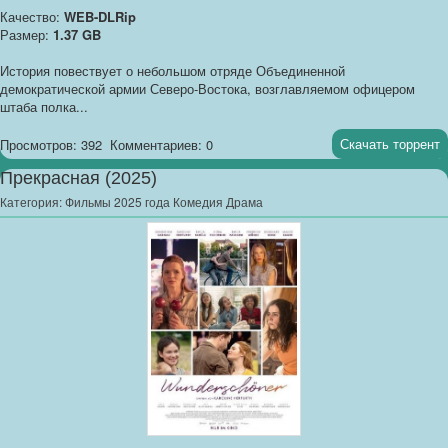
Качество:
WEB-DLRip
Размер:
1.37 GB
История повествует о небольшом отряде Объединенной
демократической армии Северо-Востока, возглавляемом офицером
штаба полка...
Скачать торрент
Просмотров: 392
Комментариев: 0
Прекрасная (2025)
Категория:
Фильмы 2025 года Комедия Драма