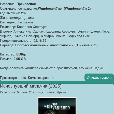
Название:
Прекрасная
Оригинальное название:
Wundersch?ner (Wundersch?n 2)
Год выпуска: 2025
Жанр:комедия, драма
Выпущено: Германия
Режиссер: Каролина Херфурт
В ролях:Аннеке Ким Сарнау, Каролина Херфурт, Эмилия Шюле, Нора
Чирнер, Эмилия Паккард, Фридрих Мюкке, Годехард Гизе
Продолжительность: 02:18:55
Перевод:
Профессиональный многоголосый ["Синема УС"]
Качество:
BDRip
Размер:
2.05 GB
Когда политика Филиппа снимают с проституткой, его жена Надин...
Скачать торрент
Просмотров: 280
Комментариев: 0
Исчезнувший мальчик (2025)
Категория:
Фильмы 2025 года Триллер Драма