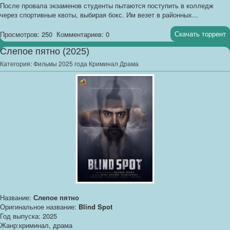
После провала экзаменов студенты пытаются поступить в колледж
через спортивные квоты, выбирая бокс. Им везет в районных...
Скачать торрент
Просмотров: 250
Комментариев: 0
Слепое пятно (2025)
Категория:
Фильмы 2025 года Криминал Драма
Название:
Слепое пятно
Оригинальное название:
Blind Spot
Год выпуска: 2025
Жанр:криминал, драма