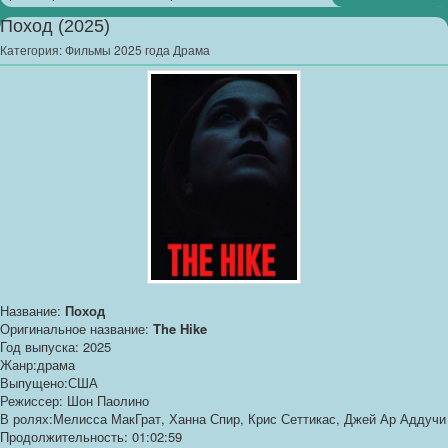
Поход (2025)
Категория:
Фильмы 2025 года Драма
Название:
Поход
Оригинальное название:
The Hike
Год выпуска: 2025
Жанр:драма
Выпущено:США
Режиссер: Шон Паолино
В ролях:Мелисса МакГрат, Ханна Спир, Крис Сеттикас, Джей Ар Аддучи
Продолжительность: 01:02:59