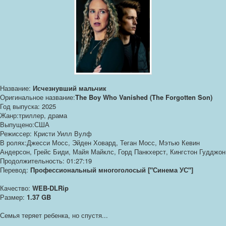
Название:
Исчезнувший мальчик
Оригинальное название:
The Boy Who Vanished (The Forgotten Son)
Год выпуска: 2025
Жанр:триллер, драма
Выпущено:США
Режиссер: Кристи Уилл Вулф
В ролях:Джесси Мосс, Эйден Ховард, Теган Мосс, Мэтью Кевин
Андерсон, Грейс Биди, Майя Майклс, Горд Панкхерст, Кингстон Гудджон
Продолжительность: 01:27:19
Перевод:
Профессиональный многоголосый ["Синема УС"]
Качество:
WEB-DLRip
Размер:
1.37 GB
Семья теряет ребенка, но спустя...