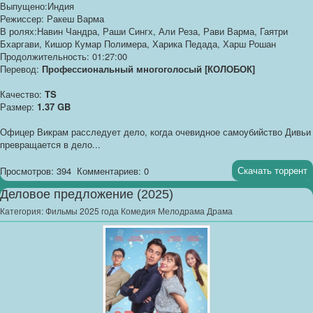
Выпущено:Индия
Режиссер: Ракеш Варма
В ролях:Навин Чандра, Раши Сингх, Али Реза, Рави Варма, Гаятри
Бхаргави, Кишор Кумар Полимера, Харика Педада, Харш Рошан
Продолжительность: 01:27:00
Перевод:
Профессиональный многоголосый [КОЛОБОК]
Качество:
TS
Размер:
1.37 GB
Офицер Викрам расследует дело, когда очевидное самоубийство Дивьи
превращается в дело...
Скачать торрент
Просмотров: 394
Комментариев: 0
Деловое предложение (2025)
Категория:
Фильмы 2025 года Комедия Мелодрама Драма