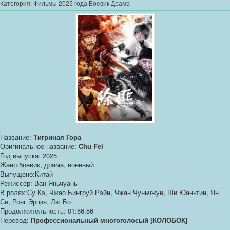
Категория:
Фильмы 2025 года Боевик Драма
Название:
Тигриная Гора
Оригинальное название:
Chu Fei
Год выпуска: 2025
Жанр:боевик, драма, военный
Выпущено:Китай
Режиссер: Ван Яньчуань
В ролях:Су Кэ, Чжао Бингруй Рэйн, Чжан Чуньчжун, Ши Юаньтин, Ян
Си, Ронг Эрцзя, Лю Бо
Продолжительность: 01:56:56
Перевод:
Профессиональный многоголосый [КОЛОБОК]