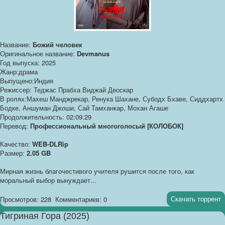
Название:
Божий человек
Оригинальное название:
Devmanus
Год выпуска: 2025
Жанр:драма
Выпущено:Индия
Режиссер: Теджас Прабха Виджай Деоскар
В ролях:Махеш Манджрекар, Ренука Шахане, Субодх Бхаве, Сиддхартх
Бодке, Аншуман Джоши, Сай Тамханкар, Мохан Агаше
Продолжительность: 02:09:29
Перевод:
Профессиональный многоголосый [КОЛОБОК]
Качество:
WEB-DLRip
Размер:
2.05 GB
Мирная жизнь благочестивого учителя рушится после того, как
моральный выбор вынуждает...
Скачать торрент
Просмотров: 228
Комментариев: 0
Тигриная Гора (2025)