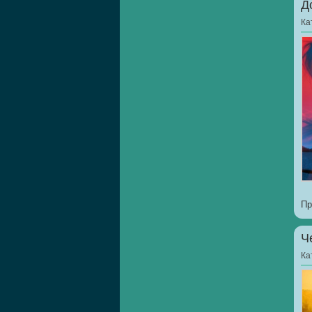
Д
Ка
Пр
Ч
Ка