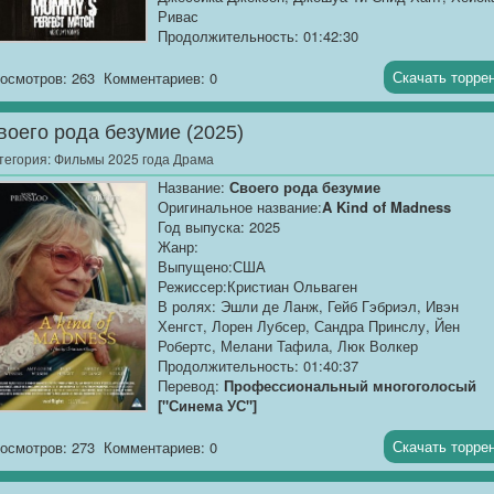
Ривас
Продолжительность: 01:42:30
Перевод:
Профессиональный многоголосый
["Синема УС"]
Скачать торре
осмотров: 263
Комментариев: 0
Качество:
WEB-DLRip
воего рода безумие (2025)
Размер:
1.37 GB
тегория:
Фильмы 2025 года Драма
Психологический...
Название:
Своего рода безумие
Оригинальное название:
A Kind of Madness
Год выпуска: 2025
Жанр:
Выпущено:США
Режиссер:Кристиан Ольваген
В ролях: Эшли де Ланж, Гейб Гэбриэл, Ивэн
Хенгст, Лорен Лубсер, Сандра Принслу, Йен
Робертс, Мелани Тафила, Люк Волкер
Продолжительность: 01:40:37
Перевод:
Профессиональный многоголосый
["Синема УС"]
Качество:
WEB-DLRip
Скачать торре
осмотров: 273
Комментариев: 0
Размер:
1.37 GB