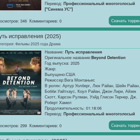
Перевод:
Профессиональный многоголосый
["Синема УС"]
Качество:
WEB-DLRip
Скачать торре
осмотров: 346
Комментариев: 0
Размер:
1.37 GB
уть исправления (2025)
После 17 лет брака Мартин и Дара перестали жи
интимной жизнью. Они решают пройти курс
тегория:
Фильмы 2025 года Драма
сексуальной терапии, надеясь возродить свою
Название:
Путь исправления
связь. Но вместо помощи клиника загоняет их в
Оригинальное название:
Beyond Detention
ловушку, посылая актеров, чтобы заманить их в
Год выпуска: 2025
гостиничные номера. Мартина и Дару спаивают,
Жанр:
ловят на «измене» и записывают на видео, а зат
Выпущено:США
шантажируют.
Режиссер:Вега Монтаньес
В ролях: Артур Уолберг, Люк Райан, Шейн Райан,
Бобби Уайтхаус, Коул Райан, Джон Лири, Айзек
Скотт, Карсон Рулман, Уэйд Глисон Тернер, Дж.
Роберт Хамел
Продолжительность: 01:18:06
Перевод:
Профессиональный многоголосый
["Синема УС"]
Скачать торре
осмотров: 299
Комментариев: 0
Качество:
WEB-DLRip
Размер:
1.37 GB