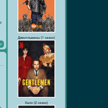
ир
Джентльмены (1 сезон)
нт
Хало (2 сезон)
а