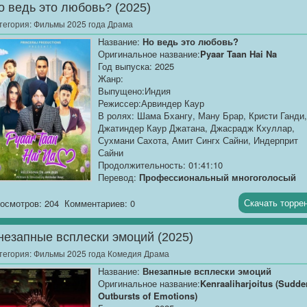
о ведь это любовь? (2025)
тегория:
Фильмы 2025 года Драма
Название:
Но ведь это любовь?
Оригинальное название:
Pyaar Taan Hai Na
Год выпуска: 2025
Жанр:
Выпущено:Индия
Режиссер:Арвиндер Каур
В ролях: Шама Бхангу, Ману Брар, Кристи Ганди,
Джатиндер Каур Джатана, Джасрадж Кхуллар,
Сухмани Сахота, Амит Сингх Сайни, Индерприт
Сайни
Продолжительность: 01:41:10
Перевод:
Профессиональный многоголосый
["Синема УС"]
Скачать торре
осмотров: 204
Комментариев: 0
Качество:
WEB-DLRip
Размер:
1.37 GB
незапные всплески эмоций (2025)
Двое влюблённых, разлученных чужими интригам
тегория:
Фильмы 2025 года Комедия Драма
спустя...
Название:
Внезапные всплески эмоций
Оригинальное название:
Kenraaliharjoitus (Sudde
Outbursts of Emotions)