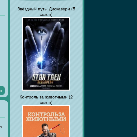
Звёздный путь: Дискавери (5
сезон)
нт
Контроль за животными (2
сезон)
и,
n