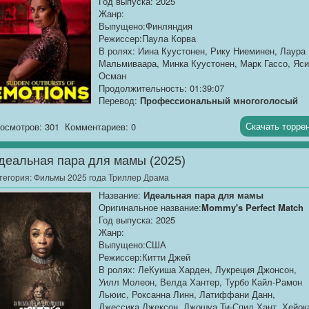
Год выпуска: 2025
Жанр:
Выпущено:Финляндия
Режиссер:Паула Корва
В ролях: Иина Куустонен, Рику Ниеминен, Лаура
Мальмиваара, Минка Куустонен, Марк Гассо, Яс
Осман
Продолжительность: 01:39:07
Перевод:
Профессиональный многоголосый
["Синема УС"]
Скачать торре
осмотров: 301
Комментариев: 0
Качество:
WEB-DLRip
Размер:
1.37 GB
деальная пара для мамы (2025)
Джейн живет обычной жизнью, работая в
тегория:
Фильмы 2025 года Триллер Драма
туристическом агентстве,...
Название:
Идеальная пара для мамы
Оригинальное название:
Mommy's Perfect Match
Год выпуска: 2025
Жанр:
Выпущено:США
Режиссер:Китти Джей
В ролях: ЛеКуиша Харден, Лукреция Джонсон,
Уилл Молеон, Велда Хантер, Турбо Кайл-Рамон
Льюис, Роксанна Линн, Латиффани Данн,
Джессика Джексон, Джошуа Ти-Спид Хант, Хейок