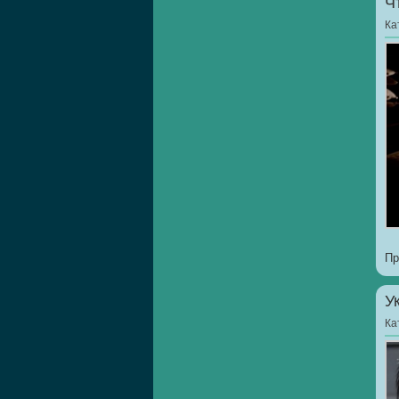
Ч
Ка
Пр
У
Ка