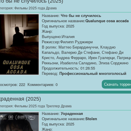
то бы не случилось (2025)
Группа трудных подростков отправляется на
тегория:
Фильмы 2025 года Драма
перевоспитательный...
Название:
Что бы не случилось
Оригинальное название:
Qualunque cosa accada
Год выпуска: 2025
Жанр:
Выпущено:Италия
Режиссер:Филипп Руджиери
В ролях: Маттео Берардинуччи, Клаудио
Капальдо, Валерио Де Стефани, Стефано Ди
Кристо, Андреа Ферраро, Ирен Гуалерци, Патриц
Реккьони, Изабелла Саладино, Элиза Сорджино
Продолжительность: 01:26:55
Перевод:
Профессиональный многоголосый
["Синема УС"]
Скачать торре
осмотров: 222
Комментариев: 0
Качество:
WEB-DLRip
Размер:
1.37 GB
краденная (2025)
Отец отправляет...
тегория:
Фильмы 2025 года Триллер Драма
Название:
Украденная
Оригинальное название:
Stolen
Год выпуска: 2025
Жанр: