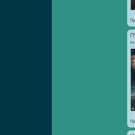
Пр
П
Ка
Пр