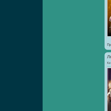
Пр
Л
Ка