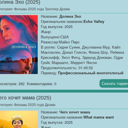
олина Эхо (2025)
70-летний мужчина похищает свою жену,
страдающую слабоумием, из дома престарелых..
тегория:
Фильмы 2025 года Триллер Драма
Название:
Долина Эхо
Оригинальное название:
Echo Valley
Год выпуска: 2025
Жанр:
Выпущено:США
Режиссер:Майкл Пирс
В ролях: Сидни Суини, Джулианна Мур, Кайл
Маклоклен, Донал Глисон, Фиона Шоу, Ребекка
Крескофф, Уилл Фитц, Эдмунд Донован, Одри
Грэйс Маршалл, Мерритт Янсон
Продолжительность: 01:45:52
Перевод:
Профессиональный многоголосый
[@MUZOBOZ@]
Скачать торре
осмотров: 262
Комментариев: 0
Качество:
WEB-DLRip
Размер:
1.37 GB
его хочет мама (2025)
Кейт — мать, пытающаяся примириться со своей
тегория:
Фильмы 2025 года Драма
проблемной дочерью Клэр, и ситуация становитс
Название:
Чего хочет мама
еще более опасной, когда Клэр появляется на
Оригинальное название:
What mama want
пороге дома Кейт в истерике и вся в чужой крови
Год выпуска: 2025
По мере того, как Кейт собирает воедино
Жанр: