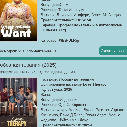
шокирующую правду о случившемся, она узнает,
Выпущено:США
как далеко может зайти мать, чтобы спасти своег
Режиссер:Тагбо Ифечуку
ребенка, в этой захватывающей истории о любви
В ролях: Блиссинг Агофуре, Абасс М. Акеджу
самопожертвовании и выживании.
Продолжительность: 01:41:40
Перевод:
Профессиональный многоголосый
["Синема УС"]
Качество:
WEB-DLRip
Размер:
1.37 GB
Скачать торре
осмотров: 231
Комментариев: 0
Патрик женился на Бенис, сотруднице своей
матери, потому что так хотела его мама. Но сам 
юбовная терапия (2025)
любил другую женщину. После смерти матери
Патрик выгнал Бернис из дома, даже не
тегория:
Фильмы 2025 года Мелодрама Драма
подозревая, что она носит его ребёнка. Тем
Название:
Любовная терапия
временем та, кого он считал своей настоящей
Оригинальное название:
Love Therapy
любовью, оказалась проституткой.
Год выпуска: 2025
Жанр:
Выпущено:Индонезия
Режиссер:Оди С. Харахап
В ролях: Фахри Альбар, Вулан Гуритно, Адинда
Крешейла, Баим Д’Билл, Элвин Адам, Алеша
Фадилла, Нэйтан Аль Дауд
Продолжительность: 01:38:24