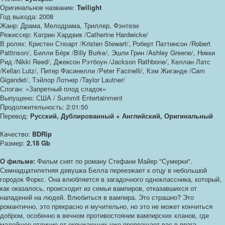
Оригинальное название:
Twilight
Год выхода: 2008
Жанр: Драма, Мелодрама, Триллер, Фэнтези
Режиссер: Катрин Хардвик /Catherine Hardwicke/
В ролях: Кристен Стюарт /Kristen Stewart/, Роберт Паттинсон /Robert
Pattinson/, Билли Бёрк /Billy Burke/, Эшли Грин /Ashley Greene/, Никки
Рид /Nikki Reed/, Джексон Рэтбоун /Jackson Rathbone/, Келлан Латс
/Kellan Lutz/, Питер Фасинелли /Peter Facinelli/, Кэм Жиганде /Cam
Gigandet/, Тэйлор Лотнер /Taylor Lautner/
Слоган: «Запретный плод сладок»
Выпущено: США / Summit Entertainment
Продолжительность: 2:01:50
Перевод:
Русский, Дублированный + Английский, Оригинальный
Качество:
BDRip
Размер:
2.18 Gb
О фильме:
Фильм снят по роману Стефани Майер "Сумерки".
Семнадцатилетняя девушка Белла переезжает к отцу в небольшой
городок Форкс. Она влюбляется в загадочного одноклассника, который,
как оказалось, происходит из семьи вампиров, отказавшихся от
нападений на людей. Влюбиться в вампира. Это страшно? Это
романтично, это прекрасно и мучительно, но это не может кончиться
добром, особенно в вечном противостоянии вампирских кланов, где
малейшее отличие от окружающих уже превращает вас в врага.