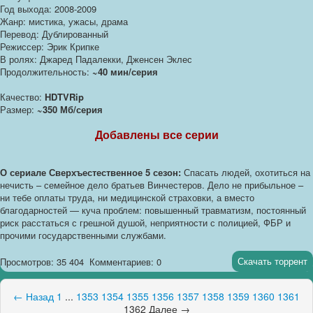
Год выхода: 2008-2009
Жанр: мистика, ужасы, драма
Перевод: Дублированный
Режиссер: Эрик Крипке
В ролях: Джаред Падалекки, Дженсен Эклес
Продолжительность:
~40 мин/серия
Качество:
HDTVRip
Размер:
~350 Мб/серия
Добавлены все серии
О сериале Сверхъестественное 5 сезон:
Спасать людей, охотиться на
нечисть – семейное дело братьев Винчестеров. Дело не прибыльное –
ни тебе оплаты труда, ни медицинской страховки, а вместо
благодарностей — куча проблем: повышенный травматизм, постоянный
риск расстаться с грешной душой, неприятности с полицией, ФБР и
прочими государственными службами.
Скачать торрент
Просмотров: 35 404
Комментариев: 0
← Назад
1
...
1353
1354
1355
1356
1357
1358
1359
1360
1361
1362
Далее →