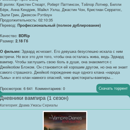
В ролях: Кристен Стюарт, Роберт Паттинсон, Тэйлор Лотнер, Билли
Бёрк, Анна Кендрик, Майкл Уэлш, Джастин Чон, Кристиан Серратос,
Эшли Грин, Джексон Рэтбоун
Продолжительность: 02:10:35
Перевод:
Профессиональный (полное дублирование)
Качество:
BDRip
Размер:
2.18 Гб
О фильме:
Эдвард исчезает. Его девушка безуспешно искала с ним
встречи. Но все это для того, чтобы она осталась жива, ведь Эдвард
вампир. Чтобы заглушить свою боль в душе, она знакомится с
Джейкобом Блэком. Он становится ей хорошим другом, но она не знает
самого страшного. Джейкоб порождение еще одного клана «народа
Тьмы» и его клан намного опасней, чем аристократы-вампиры...
Скачать торрент
Просмотров: 6 641
Комментариев: 0
Дневники вампира (1 cезон)
Категория:
Драма Ужасы Сериалы