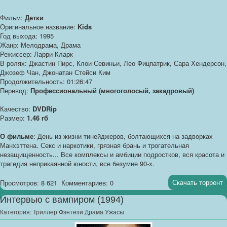
Фильм:
Детки
Оригинальное название:
Kids
Год выхода: 1995
Жанр: Мелодрама, Драма
Режиссер: Ларри Кларк
В ролях: Джастин Пирс, Клои Севиньи, Лео Фицпатрик, Сара Хендерсон,
Джозеф Чан, Джонатан Стейси Ким
Продолжительность: 01:26:47
Перевод:
Профессиональный (многоголосый, закадровый)
Качество:
DVDRip
Размер:
1.46 гб
О фильме
: День из жизни тинейджеров, болтающихся на задворках
Манхэттена. Секс и наркотики, грязная брань и трогательная
незащищенность... Все комплексы и амбиции подростков, вся красота и
трагедия неприкаянной юности, все безумие 90-х.
Скачать торрент
Просмотров: 8 621
Комментариев: 0
Интервью с вампиром (1994)
Категория:
Триллер Фэнтези Драма Ужасы