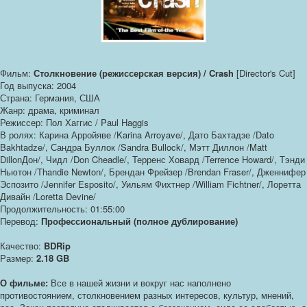
Фильм:
Столкновение (режиссерская версия) / Crash
[Director's Cut]
Год выпуска: 2004
Страна: Германия, США
Жанр: драма, криминал
Режиссер: Пол Хаггис / Paul Haggis
В ролях: Карина Арройяве /Karina Arroyave/, Дато Бахтадзе /Dato
Bakhtadze/, Сандра Буллок /Sandra Bullock/, Мэтт Диллон /Matt
DillonДон/, Чидл /Don Cheadle/, Терренс Ховард /Terrence Howard/, Тэнди
Ньютон /Thandie Newton/, Брендан Фрейзер /Brendan Fraser/, Дженнифер
Эспозито /Jennifer Esposito/, Уильям Фихтнер /William Fichtner/, Лоретта
Дивайн /Loretta Devine/
Продолжительность: 01:55:00
Перевод:
Профессиональный (полное дублирование)
Качество:
BDRip
Размер:
2.18 GB
О фильме:
Все в нашей жизни и вокруг нас наполнено
противостоянием, столкновением разных интересов, культур, мнений,