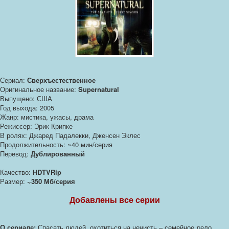
Сериал:
Сверхъестественное
Оригинальное название:
Supernatural
Выпущено: США
Год выхода: 2005
Жанр: мистика, ужасы, драма
Режиссер: Эрик Крипке
В ролях: Джаред Падалекки, Дженсен Эклес
Продолжительность: ~40 мин/серия
Перевод:
Дублированный
Качество:
HDTVRip
Размер:
~350 Мб/серия
Добавлены все серии
О сериале:
Спасать людей, охотиться на нечисть – семейное дело