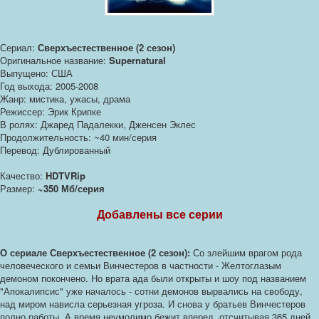
Сериал:
Сверхъестественное (2 сезон)
Оригинальное название:
Supernatural
Выпущено: США
Год выхода: 2005-2008
Жанр: мистика, ужасы, драма
Режиссер: Эрик Крипке
В ролях: Джаред Падалекки, Дженсен Эклес
Продолжительность: ~40 мин/серия
Перевод: Дублированный
Качество:
HDTVRip
Размер:
~350 Мб/серия
Добавлены все серии
О сериале Сверхъестественное (2 сезон):
Со злейшим врагом рода
человеческого и семьи Винчестеров в частности - Желтоглазым
демоном покончено. Но врата ада были открыты и шоу под названием
"Апокалипсис" уже началось - сотни демонов вырвались на свободу,
над миром нависла серьезная угроза. И снова у братьев Винчестеров
полно работы. А время неумолимо бежит вперед, отсчитывая 365 дней,