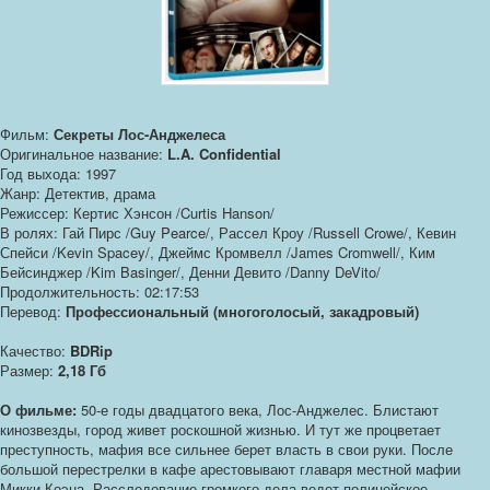
Фильм:
Секреты Лос-Анджелеса
Оригинальное название:
L.A. Confidential
Год выхода: 1997
Жанр: Детектив, драма
Режиссер: Кертис Хэнсон /Curtis Hanson/
В ролях: Гай Пирс /Guy Pearce/, Рассел Кроу /Russell Crowe/, Кевин
Спейси /Kevin Spacey/, Джеймс Кромвелл /James Cromwell/, Ким
Бейсинджер /Kim Basinger/, Денни Девито /Danny DeVito/
Продолжительность: 02:17:53
Перевод:
Профессиональный (многоголосый, закадровый)
Качество:
BDRip
Размер:
2,18 Гб
О фильме:
50-е годы двадцатого века, Лос-Анджелес. Блистают
кинозвезды, город живет роскошной жизнью. И тут же процветает
преступность, мафия все сильнее берет власть в свои руки. После
большой перестрелки в кафе арестовывают главаря местной мафии
Микки Коэна. Расследование громкого дела ведет полицейское