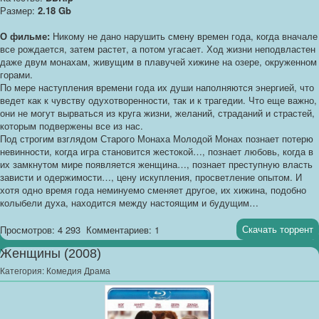
Размер:
2.18 Gb
О фильме:
Никому не дано нарушить смену времен года, когда вначале
все рождается, затем растет, а потом угасает. Ход жизни неподвластен
даже двум монахам, живущим в плавучей хижине на озере, окруженном
горами.
По мере наступления времени года их души наполняются энергией, что
ведет как к чувству одухотворенности, так и к трагедии. Что еще важно,
они не могут вырваться из круга жизни, желаний, страданий и страстей,
которым подвержены все из нас.
Под строгим взглядом Старого Монаха Молодой Монах познает потерю
невинности, когда игра становится жестокой…, познает любовь, когда в
их замкнутом мире появляется женщина…, познает преступную власть
зависти и одержимости…, цену искупления, просветление опытом. И
хотя одно время года неминуемо сменяет другое, их хижина, подобно
колыбели духа, находится между настоящим и будущим…
Скачать торрент
Просмотров: 4 293
Комментариев: 1
Женщины (2008)
Категория:
Комедия Драма