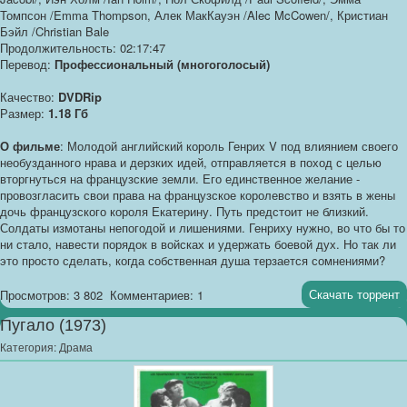
Томпсон /Emma Thompson, Алек МакКауэн /Alec McCowen/, Кристиан
Бэйл /Christian Bale
Продолжительность: 02:17:47
Перевод:
Профессиональный (многоголосый)
Качество:
DVDRip
Размер:
1.18 Гб
О фильме
: Молодой английский король Генрих V под влиянием своего
необузданного нрава и дерзких идей, отправляется в поход с целью
вторгнуться на французские земли. Его единственное желание -
провозгласить свои права на французское королевство и взять в жены
дочь французского короля Екатерину. Путь предстоит не близкий.
Солдаты измотаны непогодой и лишениями. Генриху нужно, во что бы то
ни стало, навести порядок в войсках и удержать боевой дух. Но так ли
это просто сделать, когда собственная душа терзается сомнениями?
Скачать торрент
Просмотров: 3 802
Комментариев: 1
Пугало (1973)
Категория:
Драма