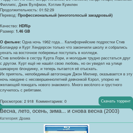
Филлипс, Джек Вулфмэн, Кэтлин Куинлен
Продолжительность: 01:52:29
Перевод:
Профессиональный (многоголосый закадровый)
Качество:
HDRip
Размер:
1.46 GB
О фильме:
Одна ночь 1962 года… Калифорнийские подростки Стив
Боландер и Курт Хендерсон только что закончили школу и собрались
уехать на восточное побережье поступать в колледж.
Стив влюблён в сестру Курта Лори, и молодым трудно расстаться друг
с другом. Курт ещё не нашёл свою любовь, но он увидел на улице
шикарную блондинку, и теперь пытается её отыскать.
Их приятель, непобедимый автогонщик Джон Милнер, оказывается в эту
ночь наедине с несовершеннолетней девчонкой Кэрол, упорно не
желающей покидать нового знакомого. Много весёлого и грустного
случилось с ребятами.
Скачать торрент
Просмотров: 2 918
Комментариев: 0
Весна, лето, осень, зима... и снова весна (2003)
Категория:
Драма