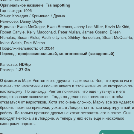
Оригинальное название:
Trainspotting
Год выхода: 1996
Жанр: Комедия / Криминал / Драма
Режиссер: Danny Boyle
В ролях: Ewan McGregor, Ewen Bremner, Jonny Lee Miller, Kevin McKidd,
Robert Carlyle, Kelly Macdonald, Peter Mullan, James Cosmo, Eileen
Nicholas, Susan Vidler, Pauline Lynch, Shirley Henderson, Stuart McQuarrie,
Irvine Welsh, Dale Winton
Продолжительность: 01:33:44
Перевод:
профессиональный, многоголосый (закадровый)
Качество:
HDRip
Размер:
1.37 Gb
О фильме:
Марк Рентон и его дружки - наркоманы. Все, что нужно им в
жизни - это наркотики и больше ничего в этой жизни им не интересно по-
настоящему. Но однажды Рентон понимает, что еще чуть-чуть и его
существование закончится. Тогда он делает все возможное, чтобы
отказаться от наркотиков. Хотя это очень сложно, Марку все же удается
бросить прежние привычки, уехать в Лондон, снять там квартиру и найти
работу. Да только прежние друзья не хотят оставлять его в покое. Они
находят Рентона и в Лондоне. А теперь у них есть еще и несколько
килограмм наркоты.