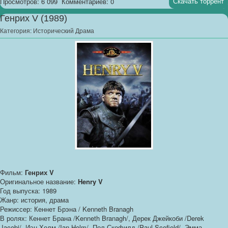
Скачать торрент
Просмотров: 6 099
Комментариев: 0
Генрих V (1989)
Категория:
Исторический Драма
Фильм:
Генрих V
Оригинальное название:
Henry V
Год выпуска: 1989
Жанр: история, драма
Режиссер: Кеннет Брэна / Kenneth Branagh
В ролях: Кеннет Брана /Kenneth Branagh/, Дерек Джейкоби /Derek
Jacobi/, Иэн Холм /Ian Holm/, Пол Скофилд /Paul Scofield/, Эмма