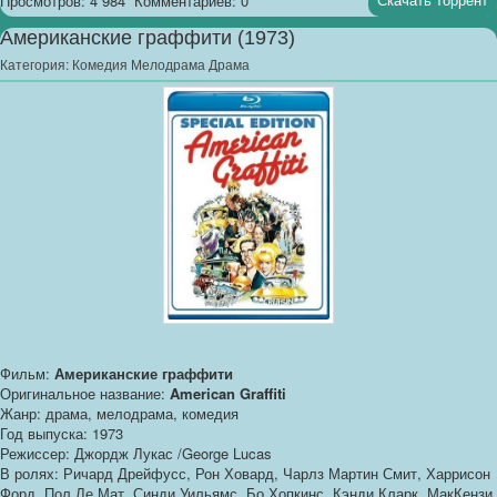
Просмотров: 4 984
Комментариев: 0
Американские граффити (1973)
Категория:
Комедия Мелодрама Драма
Фильм:
Американские граффити
Оригинальное название:
American Graffiti
Жанр: драма, мелодрама, комедия
Год выпуска: 1973
Режиссер: Джордж Лукас /George Lucas
В ролях: Ричард Дрейфусс, Рон Ховард, Чарлз Мартин Смит, Харрисон
Форд, Пол Ле Мат, Синди Уильямс, Бо Хопкинс, Кэнди Кларк, МакКензи