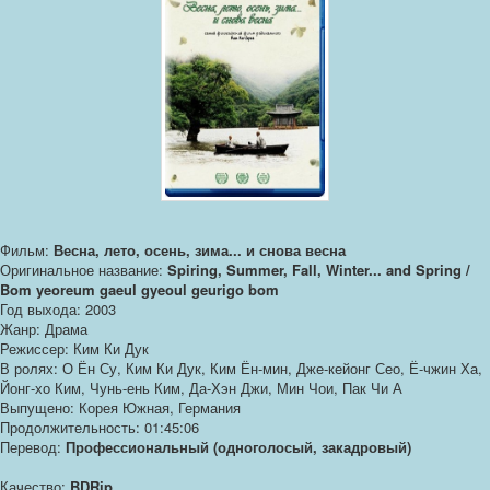
Фильм:
Весна, лето, осень, зима... и снова весна
Оригинальное название:
Spiring, Summer, Fall, Winter... and Spring /
Bom yeoreum gaeul gyeoul geurigo bom
Год выхода: 2003
Жанр: Драма
Режиссер: Ким Ки Дук
В ролях: О Ён Су, Ким Ки Дук, Ким Ён-мин, Дже-кейонг Сео, Ё-чжин Ха,
Йонг-хо Ким, Чунь-ень Ким, Да-Хэн Джи, Мин Чои, Пак Чи А
Выпущено: Корея Южная, Германия
Продолжительность: 01:45:06
Перевод:
Профессиональный (одноголосый, закадровый)
Качество:
BDRip