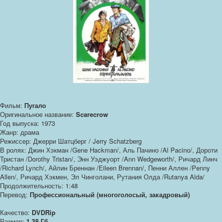
Фильм:
Пугало
Оригинальное название:
Scarecrow
Год выпуска: 1973
Жанр: драма
Режиссер: Джерри Шатцберг / Jerry Schatzberg
В ролях: Джин Хэкман /Gene Hackman/, Аль Пачино /Al Pacino/, Дороти
Тристан /Dorothy Tristan/, Энн Уэджуорт /Ann Wedgeworth/, Ричард Линч
/Richard Lynch/, Айлин Бреннан /Eileen Brennan/, Пенни Аллен /Penny
Allen/, Ричард Хэкмен, Эл Чинголани, Рутания Олда /Rutanya Alda/
Продолжительность: 1:48
Перевод:
Профессиональный (многоголосый, закадровый)
Качество:
DVDRip
Размер:
1,38 Гб