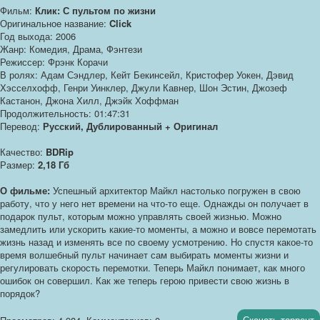
Фильм:
Клик: С пультом по жизни
Оригинальное название:
Click
Год выхода: 2006
Жанр: Комедия, Драма, Фэнтези
Режиссер: Фрэнк Корачи
В ролях: Адам Сэндлер, Кейт Бекинсейл, Кристофер Уокен, Дэвид
Хэсселхофф, Генри Уинклер, Джули Кавнер, Шон Эстин, Джозеф
Кастанон, Джона Хилл, Джэйк Хоффман
Продолжительность: 01:47:31
Перевод:
Русский, Дублированный + Оригинал
Качество:
BDRip
Размер:
2,18 Гб
О фильме:
Успешный архитектор Майкл настолько погружен в свою
работу, что у него нет времени на что-то еще. Однажды он получает в
подарок пульт, которым можно управлять своей жизнью. Можно
замедлить или ускорить какие-то моменты, а можно и вовсе перемотать
жизнь назад и изменять все по своему усмотрению. Но спустя какое-то
время волшебный пульт начинает сам выбирать моменты жизни и
регулировать скорость перемотки. Теперь Майкл понимает, как много
ошибок он совершил. Как же теперь герою привести свою жизнь в
порядок?
Скачать торрент