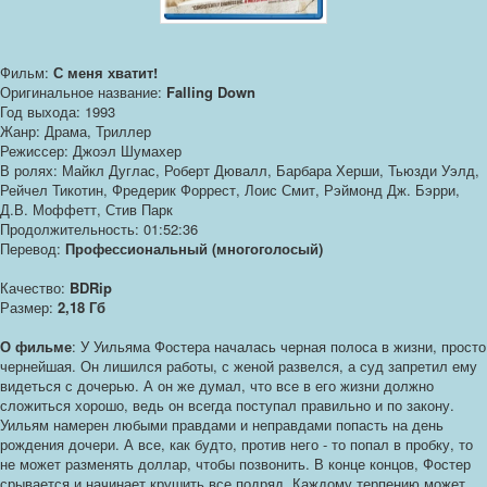
Фильм:
С меня хватит!
Оригинальное название:
Falling Down
Год выхода: 1993
Жанр: Драма, Триллер
Режиссер: Джоэл Шумахер
В ролях: Майкл Дуглас, Роберт Дювалл, Барбара Херши, Тьюзди Уэлд,
Рейчел Тикотин, Фредерик Форрест, Лоис Смит, Рэймонд Дж. Бэрри,
Д.В. Моффетт, Стив Парк
Продолжительность: 01:52:36
Перевод:
Профессиональный (многоголосый)
Качество:
BDRip
Размер:
2,18 Гб
О фильме
: У Уильяма Фостера началась черная полоса в жизни, просто
чернейшая. Он лишился работы, с женой развелся, а суд запретил ему
видеться с дочерью. А он же думал, что все в его жизни должно
сложиться хорошо, ведь он всегда поступал правильно и по закону.
Уильям намерен любыми правдами и неправдами попасть на день
рождения дочери. А все, как будто, против него - то попал в пробку, то
не может разменять доллар, чтобы позвонить. В конце концов, Фостер
срывается и начинает крушить все подряд. Каждому терпению может