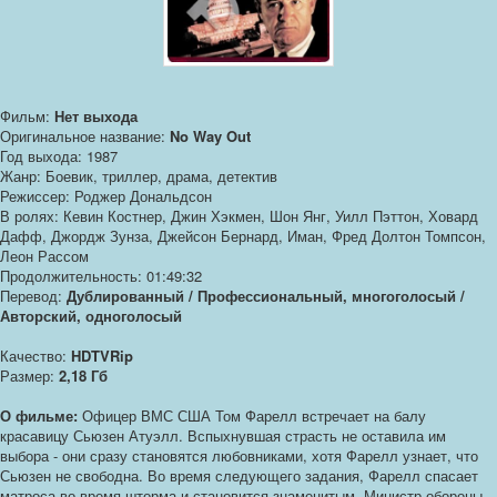
Фильм:
Нет выхода
Оригинальное название:
No Way Out
Год выхода: 1987
Жанр: Боевик, триллер, драма, детектив
Режиссер: Роджер Дональдсон
В ролях: Кевин Костнер, Джин Хэкмен, Шон Янг, Уилл Пэттон, Ховард
Дафф, Джордж Зунза, Джейсон Бернард, Иман, Фред Долтон Томпсон,
Леон Рассом
Продолжительность: 01:49:32
Перевод:
Дублированный / Профессиональный, многоголосый /
Авторский, одноголосый
Качество:
HDTVRip
Размер:
2,18 Гб
О фильме:
Офицер ВМС США Том Фарелл встречает на балу
красавицу Сьюзен Атуэлл. Вспыхнувшая страсть не оставила им
выбора - они сразу становятся любовниками, хотя Фарелл узнает, что
Сьюзен не свободна. Во время следующего задания, Фарелл спасает
матроса во время шторма и становится знаменитым. Министр обороны