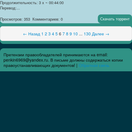
Продолжительность: 3 x ~ 00:44:00
Перевод:...
Скачать торрент
Просмотров: 353
Комментариев: 0
← Назад
1
2
3
4
5
6
7
8
9
10
...
130
Далее →
Претензии правообладателей принимаются на email:
penkin6969@yandex.ru. В письме должны содержаться копии
правоустанавливающих документов! |
Обратная связь