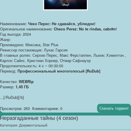
Наименование:
Чеко Перес: Не сдавайся, ублюдок!
Оригинальное наименование:
Checo Perez: No te rindas, cabr#n!
Год выхода: 2024
Жанр:
Произведено: Мексика, Star Plus
Режиссер постановщик: Лукас Гарсия
В главных ролях: Серхио Перес, Макс Ферстаппен, Льюис Хэмилтон ,
Карлос Сайнс, Кристиан Хорнер, Отмар Сафнауэр
Продолжительность: 4 x ~ 00:30:00
Перевод:
Профессиональный многоголосый [RuDub]
Качество:
WEBRip
Размер:
1,45 ГБ
...
[/RuDub][/b]
Скачать торрент
Просмотров: 263
Комментариев: 0
Неразгаданные тайны (4 сезон)
Категория:
Документальный