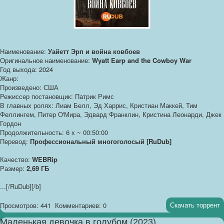
Наименование:
Уайетт Эрп и война ковбоев
Оригинальное наименование:
Wyatt Earp and the Cowboy War
Год выхода: 2024
Жанр:
Произведено: США
Режиссер постановщик: Патрик Римс
В главных ролях: Лиам Белл, Эд Харрис, Кристиан Маккей, Тим
Феллингем, Питер О'Мира, Эдвард Франклин, Кристина Леонарди, Джек
Гордон
Продолжительность: 6 x ~ 00:50:00
Перевод:
Профессиональный многоголосый [RuDub]
Качество:
WEBRip
Размер:
2,69 ГБ
...
[/RuDub][/b]
Скачать торрент
Просмотров: 441
Комментариев: 0
Маленькая девочка в голубом (2023)