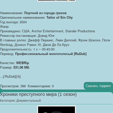
Наименование:
Портной из города грехов
Оригинальное наименование:
Tailor of Sin City
Год выхода: 2024
Жанр:
Произведено: США, Anchor Entertainment, Stander Productions
Режиссер постановщик: Дэвид Юнг
В главных ролях: Джефф Перкинс, Ливи Дюплей, Фрэнк Шокохи, Поли
Янгблад, Дэниэл Рамос III, Джои Де Ла Круз
Продолжительность: 1 x ~ 00:43:00
Перевод:
Профессиональный многоголосый [RuDub]
Качество:
WEBRip
Размер:
531,06 МБ
...
[/RuDub][/b]
Скачать торрент
Просмотров: 396
Комментариев: 0
Хроники преступного мира (1 сезон)
Категория:
Документальный